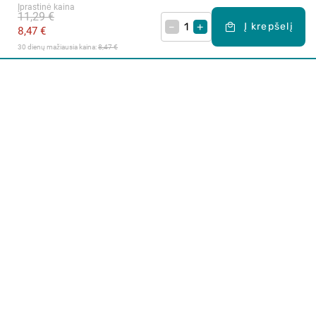
Įprastinė kaina
11,29 €
–
+
Į krepšelį
8,47 €
30 dienų mažiausia kaina: 
8,47 €
Apie mus
E. parduotuvė
Lojalumo programa
Klientų aptarnavimo centras