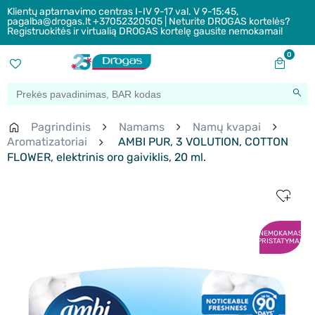
Klientų aptarnavimo centras I-IV 9-17 val. V 9-15:45,
pagalba@drogas.lt +37052320505 | Neturite DROGAS kortelės?
Registruokitės ir virtualią DROGAS kortelę gausite nemokamai!
0
Pagrindinis
Namams
Namų kvapai
Aromatizatoriai
AMBI PUR, 3 VOLUTION, COTTON
FLOWER, elektrinis oro gaiviklis, 20 ml.
NEMOKAMAS
PRISTATYMAS