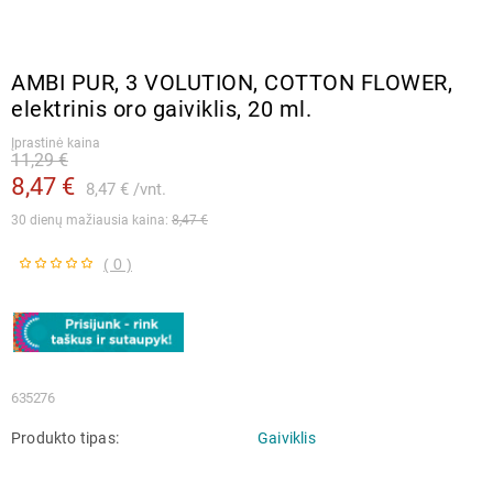
AMBI PUR, 3 VOLUTION, COTTON FLOWER,
elektrinis oro gaiviklis, 20 ml.
Įprastinė kaina
11,29 €
8,47 €
8,47 €
vnt.
30 dienų mažiausia kaina: 
8,47 €
( 0 )
635276
Produkto tipas
Gaiviklis