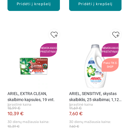
Pridėti į krepšelį
Pridėti į krepšelį
NEMOKAMAS
NEMOKAMAS
PRISTATYMAS
PRISTATYMAS
Prekė TIK E-
SHOP
ARIEL, EXTRA CLEAN,
ARIEL, SENSITIVE, skystas
skalbimo kapsulės, 19 vnt.
skalbiklis, 25 skalbimai, 1,125
Įprastinė kaina
Įprastinė kaina
l.
15,99 €
11,69 €
10,39 €
7,60 €
30 dienų mažiausia kaina: 
30 dienų mažiausia kaina: 
10,39 €
7,60 €