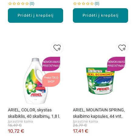
0
0
Pridėti į krepšelį
Pridėti į krepšelį
NEMOKAMAS
NEMOKAMAS
PRISTATYMAS
PRISTATYMAS
Prekė TIK E-
SHOP
ARIEL, COLOR, skystas
ARIEL, MOUNTAIN SPRING,
skalbiklis, 40 skalbimų, 1,8 l.
skalbimo kapsulės, 44 vnt.
Įprastinė kaina
Įprastinė kaina
16,49 €
26,79 €
10,72 €
17,41 €