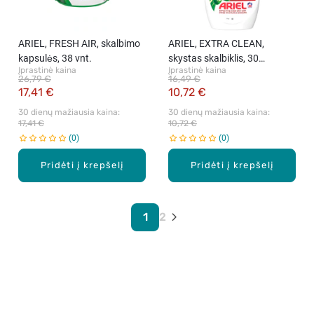
ARIEL, FRESH AIR, skalbimo
ARIEL, EXTRA CLEAN,
kapsulės, 38 vnt.
skystas skalbiklis, 30
Įprastinė kaina
Įprastinė kaina
skalbimų, 1,35 l.
26,79 €
16,49 €
17,41 €
10,72 €
30 dienų mažiausia kaina: 
30 dienų mažiausia kaina: 
17,41 €
10,72 €
0
0
Pridėti į krepšelį
Pridėti į krepšelį
1
2