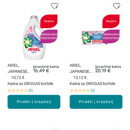
Naujiena
Naujiena
NEMOKAMAS
NEMOKAMAS
PRISTATYMAS
PRISTATYMAS
ARIEL,
ARIEL,
Įprastinė kaina
Įprastinė kaina
16,49 €
20,19 €
JAPANESE
JAPANESE
BLOSSOM,
10,72 €
BLOSSOM,
13,12 €
skystas
Kaina su DROGAS kortele
skalbimo
Kaina su DROGAS kortele
skalbiklis, 40
kapsulės, 30
0
0
skalb., 1,8
skalb.
l.
Pridėti į krepšelį
Pridėti į krepšelį