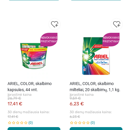
NEMOKAMAS
NEMOKAMAS
PRISTATYMAS
PRISTATYMAS
ARIEL, COLOR, skalbimo
ARIEL, COLOR, skalbimo
kapsulės, 44 vnt.
milteliai, 20 skalbimų, 1,1 kg.
Įprastinė kaina
Įprastinė kaina
26,79 €
9,59 €
17,41 €
6,23 €
30 dienų mažiausia kaina: 
30 dienų mažiausia kaina: 
17,41 €
6,23 €
0
0