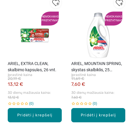
NEMOKAMAS
NEMOKAMAS
PRISTATYMAS
PRISTATYMAS
ARIEL, EXTRA CLEAN,
ARIEL, MOUNTAIN SPRING,
skalbimo kapsulės, 26 vnt.
skystas skalbiklis, 25
Įprastinė kaina
Įprastinė kaina
skalbimai, 1,125 l.
20,19 €
11,69 €
13,12 €
7,60 €
30 dienų mažiausia kaina: 
30 dienų mažiausia kaina: 
13,12 €
7,60 €
0
0
Pridėti į krepšelį
Pridėti į krepšelį