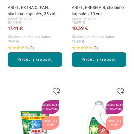
ARIEL, EXTRA CLEAN,
ARIEL, FRESH AIR, skalbimo
skalbimo kapsulės, 38 vnt.
kapsulės, 19 vnt.
Įprastinė kaina
Įprastinė kaina
26,79 €
15,99 €
17,41 €
10,39 €
30 dienų mažiausia kaina: 
30 dienų mažiausia kaina: 
17,41 €
10,39 €
0
0
Pridėti į krepšelį
Pridėti į krepšelį
NEMOKAMAS
NEMOKAMAS
PRISTATYMAS
PRISTATYMAS
Prekė TIK E-
Prekė TIK E-
SHOP
SHOP