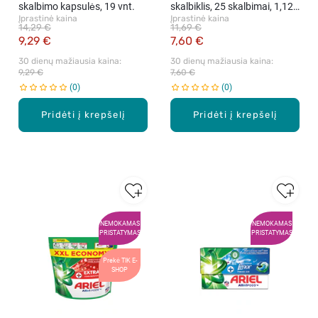
skalbimo kapsulės, 19 vnt.
skalbiklis, 25 skalbimai, 1,125
Įprastinė kaina
Įprastinė kaina
l.
14,29 €
11,69 €
9,29 €
7,60 €
30 dienų mažiausia kaina: 
30 dienų mažiausia kaina: 
9,29 €
7,60 €
0
0
Pridėti į krepšelį
Pridėti į krepšelį
NEMOKAMAS
NEMOKAMAS
PRISTATYMAS
PRISTATYMAS
Prekė TIK E-
SHOP