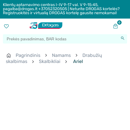
Klientų aptarnavimo centras I-IV 9-17 val. V 9-15:45,
pagalba@drogas.lt +37052320505 | Neturite DROGAS kortelės?
Registruokitės ir virtualią DROGAS kortelę gausite nemokamai!
0
Pagrindinis
Namams
Drabužių
skalbimas
Skalbikliai
Ariel