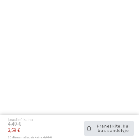
Įprastinė kaina
4,49 €
Praneškite, kai
3,59 €
bus sandėlyje
30 dienų mažiausia kaina: 
4,49 €