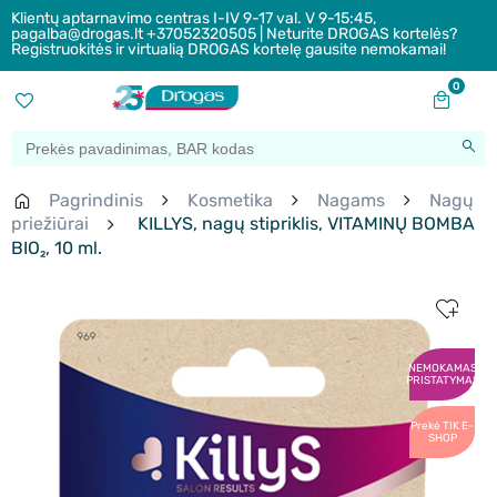
Klientų aptarnavimo centras I-IV 9-17 val. V 9-15:45,
pagalba@drogas.lt +37052320505 | Neturite DROGAS kortelės?
Registruokitės ir virtualią DROGAS kortelę gausite nemokamai!
0
Pagrindinis
Kosmetika
Nagams
Nagų
priežiūrai
KILLYS, nagų stipriklis, VITAMINŲ BOMBA
BIO₂, 10 ml.
NEMOKAMAS
PRISTATYMAS
Prekė TIK E-
SHOP