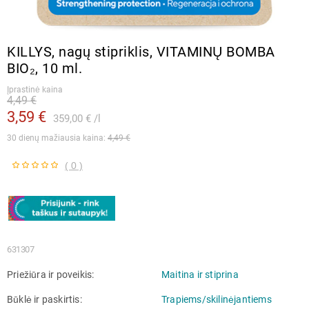
KILLYS, nagų stipriklis, VITAMINŲ BOMBA
BIO₂, 10 ml.
Įprastinė kaina
4,49 €
3,59 €
359,00 €
l
30 dienų mažiausia kaina: 
4,49 €
( 0 )
631307
Priežiūra ir poveikis
Maitina ir stiprina
Būklė ir paskirtis
Trapiems/skilinėjantiems