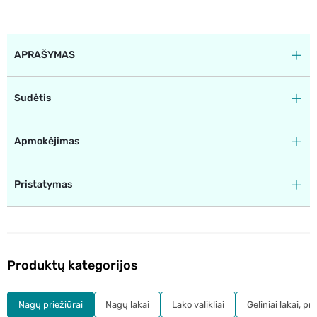
APRAŠYMAS
Sudėtis
Apmokėjimas
Pristatymas
Produktų kategorijos
Nagų priežiūrai
Nagų lakai
Lako valikliai
Geliniai lakai, pr