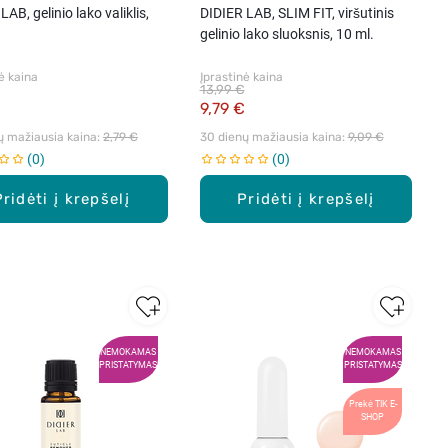
LAB, gelinio lako valiklis,
DIDIER LAB, SLIM FIT, viršutinis
gelinio lako sluoksnis, 10 ml.
ė kaina
Įprastinė kaina
13,99 €
€
9,79 €
ų mažiausia kaina: 
2,79 €
30 dienų mažiausia kaina: 
9,09 €
0
0
Pridėti į krepšelį
Pridėti į krepšelį
NEMOKAMAS
NEMOKAMAS
PRISTATYMAS
PRISTATYMAS
Prekė TIK E-
SHOP