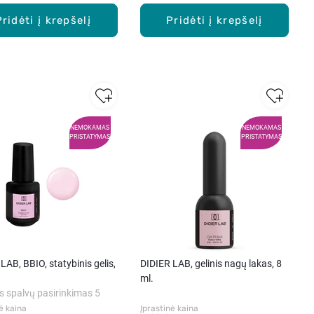
Pridėti į krepšelį
Pridėti į krepšelį
NEMOKAMAS
NEMOKAMAS
PRISTATYMAS
PRISTATYMAS
LAB, BBIO, statybinis gelis,
DIDIER LAB, gelinis nagų lakas, 8
ml.
s spalvų pasirinkimas 5
ė kaina
Įprastinė kaina