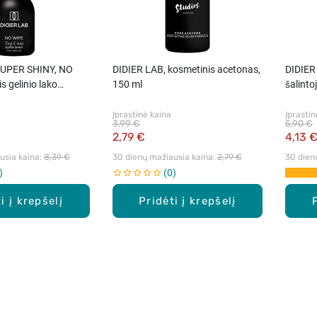
SUPER SHINY, NO
DIDIER LAB, kosmetinis acetonas,
DIDIER
is gelinio lako
150 ml
šalinto
ml.
Įprastinė kaina
Įprastin
3,99 €
5,90 €
2,79 €
4,13 
sia kaina: 
8,39 €
30 dienų mažiausia kaina: 
2,79 €
30 dien
0
i į krepšelį
Pridėti į krepšelį