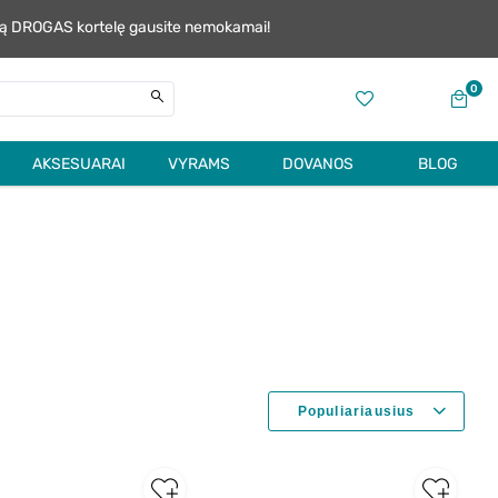
alią DROGAS kortelę gausite nemokamai!
0
AKSESUARAI
VYRAMS
DOVANOS
BLOG