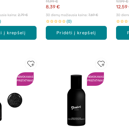
11,99 €
17,99 €
8,39 €
12,59
sia kaina: 
2,79 €
30 dienų mažiausia kaina: 
7,69 €
30 dien
0
i į krepšelį
Pridėti į krepšelį
NEMOKAMAS
NEMOKAMAS
PRISTATYMAS
PRISTATYMAS