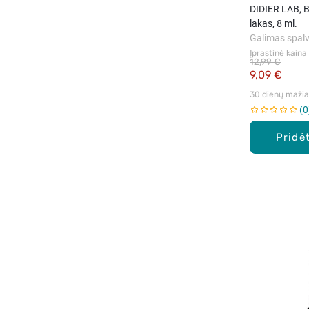
DIDIER LAB, B
lakas, 8 ml.
Galimas spalv
Įprastinė kaina
12,99 €
9,09 €
30 dienų mažiau
0
Pridėt