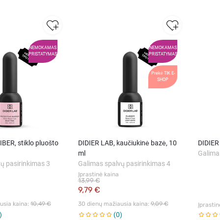
NEMOKAMAS
NEMOKAMAS
PRISTATYMAS
PRISTATYMAS
Prekė TIK E-
SHOP
IBER, stiklo pluošto
DIDIER LAB, kaučiukinė bazė, 10
DIDIER 
ml
Galima
ų pasirinkimas 3
Galimas spalvų pasirinkimas 4
Įprastinė kaina
13,99 €
9,79 €
sia kaina: 
10,49 €
30 dienų mažiausia kaina: 
9,09 €
Įprastin
0