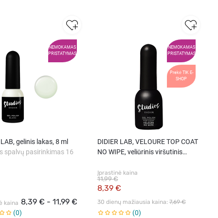
NEMOKAMAS
NEMOKAMAS
PRISTATYMAS
PRISTATYMAS
Prekė TIK E-
SHOP
LAB, gelinis lakas, 8 ml
DIDIER LAB, VELOURE TOP COAT
s spalvų pasirinkimas 16
NO WIPE, veliūrinis viršutinis
sluoksnis, 8 ml
Įprastinė kaina
11,99 €
8,39 €
8,39 € - 11,99 €
30 dienų mažiausia kaina: 
7,69 €
ė kaina
0
0