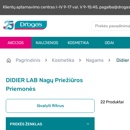
Klientų aptarnavimo centras I-IV 9-17 val. V 9-15:45, pagalba@droga
AKCIJOS
NAUJIENOS
KOSMETIKA
ODAI
Pagrindinis
Kosmetika
Nagams
Didier
DIDIER LAB Nagų Priežiūros
Priemonės
22 Produktai
Išvalyti filtrus
PREKĖS ŽENKLAS