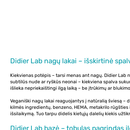
Didier Lab nagų lakai – išskirtinė spal
Kiekvienas potėpis – tarsi menas ant nagų.
Didier Lab 
subtilūs nude ar ryškūs neonai – kiekviena spalva sukurt
išlieka nepriekaištingi ilgą laiką – be įtrūkimų ar blukimo
Veganiški nagų lakai reaguojantys į natūralią šviesą – 
kilmės ingredientų, benzeno, HEMA, metakrilo rūgšties i
išsilaikymą. Tuo tarpu didelis kietųjų dalelių kiekis užt
Didier Lab bazė – tobulas pagrindas i