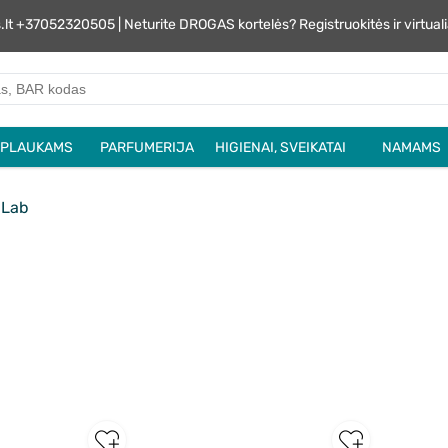
s.lt +37052320505 | Neturite DROGAS kortelės? Registruokitės ir virtu
PLAUKAMS
PARFUMERIJA
HIGIENAI, SVEIKATAI
NAMAMS
 Lab