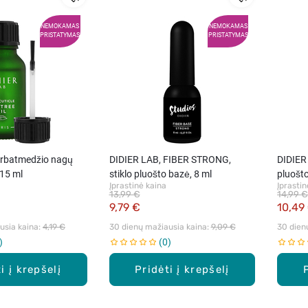
NEMOKAMAS
NEMOKAMAS
PRISTATYMAS
PRISTATYMAS
arbatmedžio nagų
DIDIER LAB, FIBER STRONG,
DIDIER
 15 ml
stiklo pluošto bazė, 8 ml
pluošto
Įprastinė kaina
Įprastin
13,99 €
14,99 €
9,79 €
10,49
sia kaina: 
4,19 €
30 dienų mažiausia kaina: 
9,09 €
30 dien
0
i į krepšelį
Pridėti į krepšelį