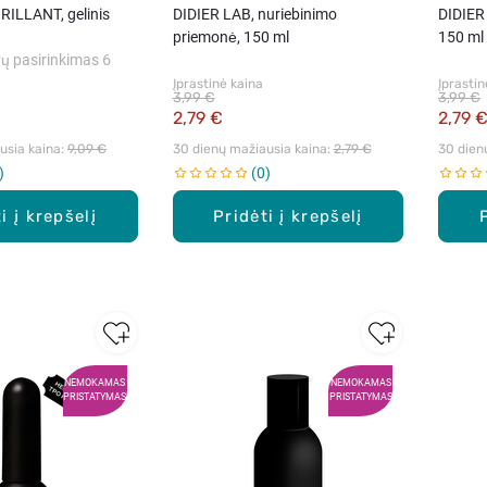
RILLANT, gelinis
DIDIER LAB, nuriebinimo
DIDIER 
priemonė, 150 ml
150 ml
ų pasirinkimas 6
Įprastinė kaina
Įprastin
3,99 €
3,99 €
2,79 €
2,79 
sia kaina: 
9,09 €
30 dienų mažiausia kaina: 
2,79 €
30 dien
0
i į krepšelį
Pridėti į krepšelį
NEMOKAMAS
NEMOKAMAS
PRISTATYMAS
PRISTATYMAS