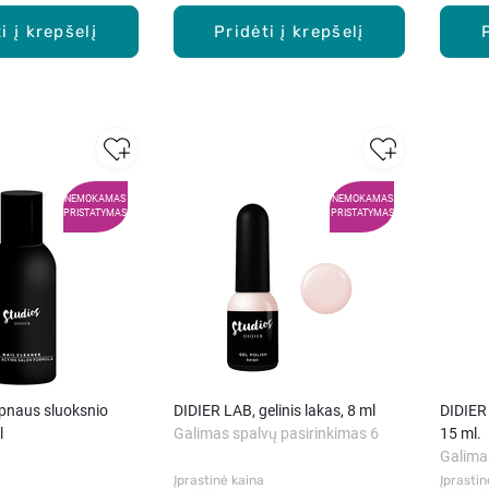
i į krepšelį
Pridėti į krepšelį
NEMOKAMAS
NEMOKAMAS
PRISTATYMAS
PRISTATYMAS
ipnaus sluoksnio
DIDIER LAB, gelinis lakas, 8 ml
DIDIER 
l
Galimas spalvų pasirinkimas 6
15 ml.
Galima
Įprastinė kaina
Įprastin