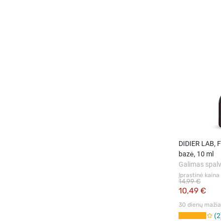
DIDIER LAB, F
bazė, 10 ml
Galimas spalv
Įprastinė kaina
14,99 €
10,49 €
30 dienų mažiau
2