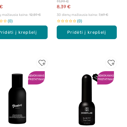
11,99 €
 €
8,39 €
ų mažiausia kaina: 
12,59 €
30 dienų mažiausia kaina: 
7,69 €
0
0
Pridėti į krepšelį
Pridėti į krepšelį
NEMOKAMAS
NEMOKAMAS
PRISTATYMAS
PRISTATYMAS