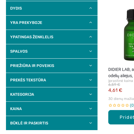
DYDIS
YRA PREKYBOJE
YPATINGAS ŽENKLELIS
SPALVOS
PRIEŽIŪRA IR POVEIKIS
DIDIER LAB, 
odelių aliejus,
PREKĖS TEKSTŪRA
Įprastinė kaina
6,59 €
4,61 €
KATEGORIJA
30 dienų mažiau
0
KAINA
Pridėt
BŪKLĖ IR PASKIRTIS