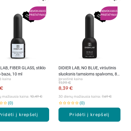
NEMOKAMAS
NEMOKAMAS
PRISTATYMAS
PRISTATYMAS
 LAB, FIBER GLASS, stiklo
DIDIER LAB, NO BLUE, viršutinis
 bazė, 10 ml
sluoksnis tamsioms spalvoms, 8
ė kaina
Įprastinė kaina
ml
11,99 €
 €
8,39 €
ų mažiausia kaina: 
10,49 €
30 dienų mažiausia kaina: 
7,69 €
0
0
Pridėti į krepšelį
Pridėti į krepšelį