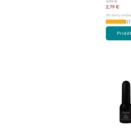
3,99 €
2,79 €
30 dienų mažiau
1
Pridėt