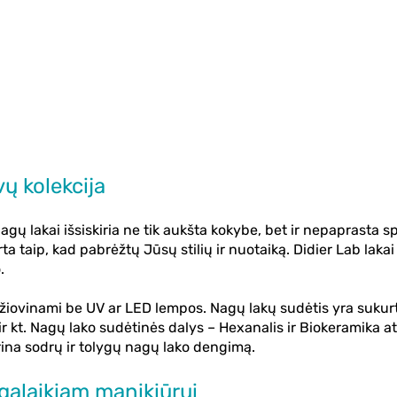
vų kolekcija
nagų lakai
išsiskiria ne tik aukšta kokybe, bet ir nepaprasta sp
a taip, kad pabrėžtų Jūsų stilių ir nuotaiką.
Didier Lab lakai
.
džiovinami be UV ar LED lempos. Nagų lakų sudėtis yra sukurt
r kt. Nagų lako sudėtinės dalys – Hexanalis ir Biokeramika at
ikrina sodrų ir tolygų nagų lako dengimą.
lgalaikiam manikiūrui