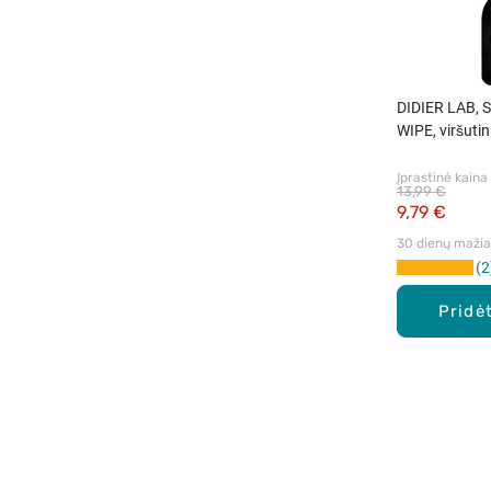
DIDIER LAB, 
WIPE, viršutin
sluoksnis, 10 
Įprastinė kaina
13,99 €
9,79 €
30 dienų mažiau
2
Pridėt