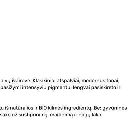
alvų įvairove. Klasikiniai atspalviai, modernūs tonai,
pasižymi intensyviu pigmentu, lengvai pasiskirsto ir
a iš natūralios ir BIO kilmės ingredientų. Be: gyvūninės
sako už sustiprinimą, maitinimą ir nagų lako