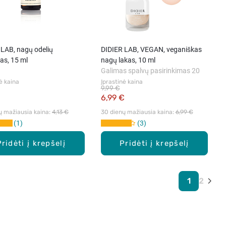
 LAB, nagų odelių
DIDIER LAB, VEGAN, veganiškas
jas, 15 ml
nagų lakas, 10 ml
Galimas spalvų pasirinkimas 20
ė kaina
Įprastinė kaina
9,99 €
€
6,99 €
ų mažiausia kaina: 
4,13 €
30 dienų mažiausia kaina: 
6,99 €
1
3
Pridėti į krepšelį
Pridėti į krepšelį
1
2