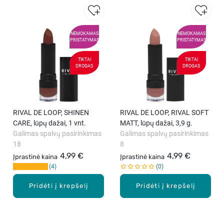
NEMOKAMAS
NEMOKAMAS
PRISTATYMAS
PRISTATYMAS
TIKTAI
TIKTAI
DROGAS
DROGAS
RIVAL DE LOOP, SHINEN
RIVAL DE LOOP, RIVAL SOFT
CARE, lūpų dažai, 1 vnt.
MATT, lūpų dažai, 3,9 g.
Galimas spalvų pasirinkimas
Galimas spalvų pasirinkimas
18
8
4,99 €
4,99 €
Įprastinė kaina
Įprastinė kaina
4
0
Pridėti į krepšelį
Pridėti į krepšelį