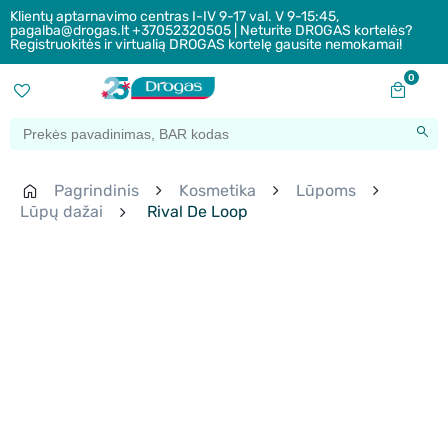
Klientų aptarnavimo centras I-IV 9-17 val. V 9-15:45,
pagalba@drogas.lt +37052320505 | Neturite DROGAS kortelės?
Registruokitės ir virtualią DROGAS kortelę gausite nemokamai!
0
Pagrindinis
Kosmetika
Lūpoms
Lūpų dažai
Rival De Loop