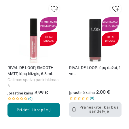
NEMOKAMAS
NEMOKAMAS
PRISTATYMAS
PRISTATYMAS
TIKTAI
TIKTAI
DROGAS
DROGAS
RIVAL DE LOOP, SMOOTH
RIVAL DE LOOP, lūpų dažai, 1
MATT, lūpų blizgis, 6.8 ml.
vnt.
Galimas spalvų pasirinkimas
6
2,00 €
3,99 €
Įprastinė kaina
Įprastinė kaina
0
0
Praneškite, kai bus
Pridėti į krepšelį
sandėlyje