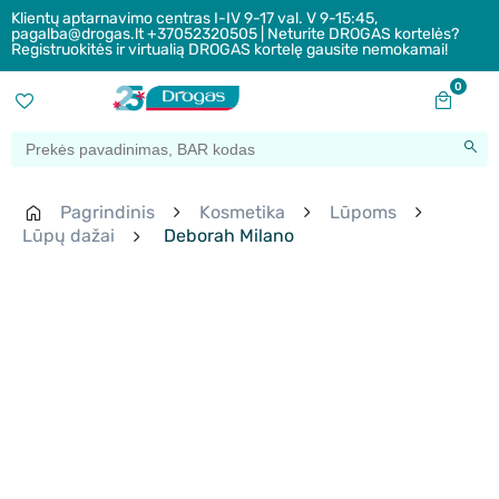
Klientų aptarnavimo centras I-IV 9-17 val. V 9-15:45,
pagalba@drogas.lt +37052320505 | Neturite DROGAS kortelės?
Registruokitės ir virtualią DROGAS kortelę gausite nemokamai!
0
Pagrindinis
Kosmetika
Lūpoms
Lūpų dažai
Deborah Milano