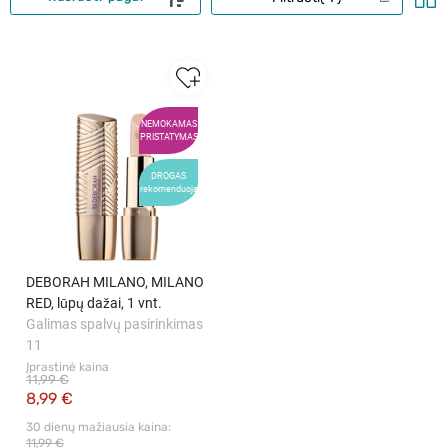
NEMOKAMAS
PRISTATYMAS
DROGAS
rekomenduoja
DEBORAH MILANO, MILANO
RED, lūpų dažai, 1 vnt.
Galimas spalvų pasirinkimas
11
Įprastinė kaina
11,99 €
8,99 €
30 dienų mažiausia kaina: 
11,99 €