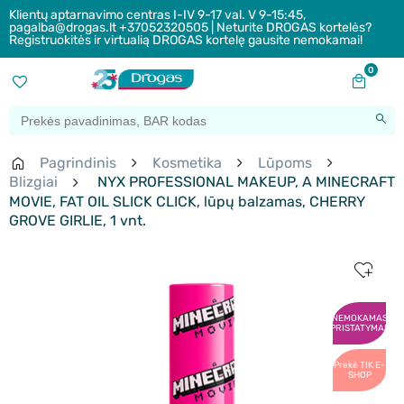
Klientų aptarnavimo centras I-IV 9-17 val. V 9-15:45,
pagalba@drogas.lt +37052320505 | Neturite DROGAS kortelės?
Registruokitės ir virtualią DROGAS kortelę gausite nemokamai!
0
Pagrindinis
Kosmetika
Lūpoms
Blizgiai
NYX PROFESSIONAL MAKEUP, A MINECRAFT
MOVIE, FAT OIL SLICK CLICK, lūpų balzamas, CHERRY
GROVE GIRLIE, 1 vnt.
NEMOKAMAS
PRISTATYMAS
Prekė TIK E-
SHOP