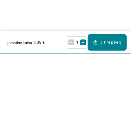
3,09 €
–
+
Į krepšelį
Įprastinė kaina
Apie mus
E. parduotuvė