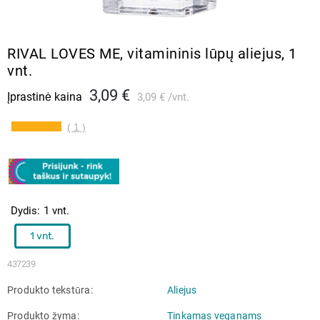
RIVAL LOVES ME, vitamininis lūpų aliejus, 1
vnt.
3,09 €
Įprastinė kaina
3,09 €
vnt.
( 1 )
Dydis
1 vnt.
1 vnt.
437239
Produkto tekstūra
Aliejus
Produkto žyma
Tinkamas veganams