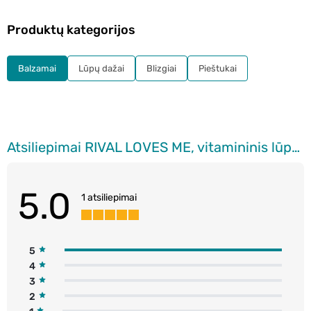
Produktų kategorijos
Balzamai
Lūpų dažai
Blizgiai
Pieštukai
Atsiliepimai RIVAL LOVES ME, vitamininis lūpų aliejus, 1 vnt.
5.0
1 atsiliepimai
5
4
3
2