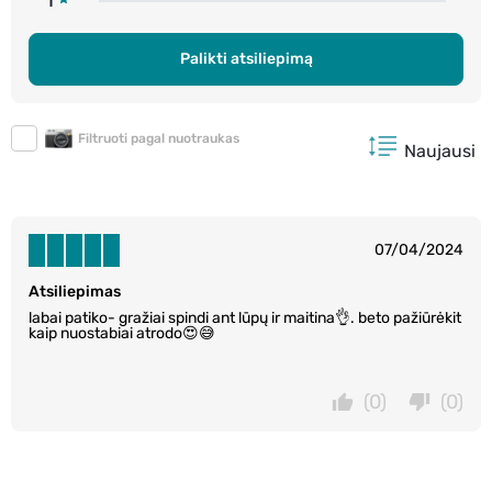
1
Palikti atsiliepimą
Filtruoti pagal nuotraukas
Naujausi
07/04/2024
Atsiliepimas
labai patiko- gražiai spindi ant lūpų ir maitina👌. beto pažiūrėkit
kaip nuostabiai atrodo😍😅
(0)
(0)