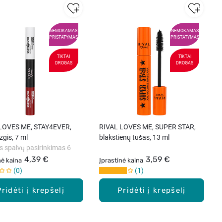
NEMOKAMAS
NEMOKAMAS
PRISTATYMAS
PRISTATYMAS
TIKTAI
TIKTAI
DROGAS
DROGAS
LOVES ME, STAY4EVER,
RIVAL LOVES ME, SUPER STAR,
zgis, 7 ml
blakstienų tušas, 13 ml
s spalvų pasirinkimas 6
4,39 €
3,59 €
nė kaina
Įprastinė kaina
0
1
Pridėti į krepšelį
Pridėti į krepšelį