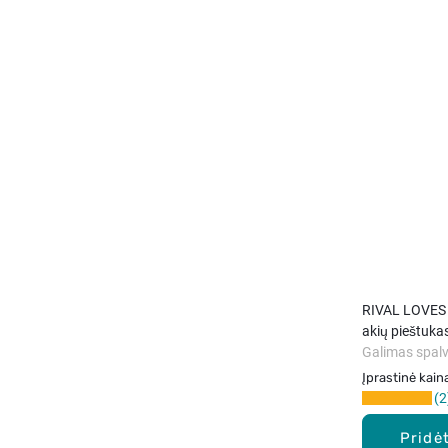
RIVAL LOVES
akių pieštukas
Galimas spalv
Įprastinė kain
2
Pridėt