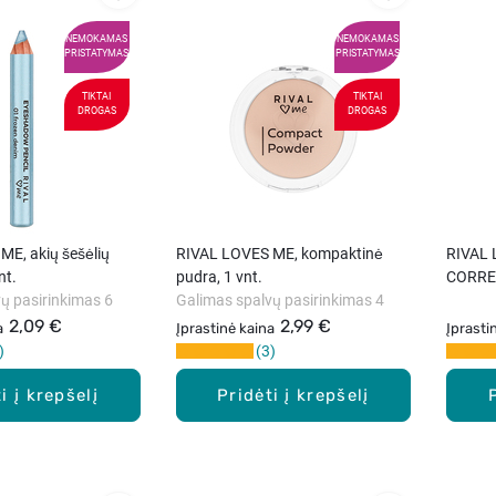
NEMOKAMAS
NEMOKAMAS
PRISTATYMAS
PRISTATYMAS
TIKTAI
TIKTAI
DROGAS
DROGAS
E, akių šešėlių
RIVAL LOVES ME, kompaktinė
RIVAL
nt.
pudra, 1 vnt.
CORREC
ų pasirinkimas 6
Galimas spalvų pasirinkimas 4
2,09 €
2,99 €
a
Įprastinė kaina
Įprasti
3
i į krepšelį
Pridėti į krepšelį