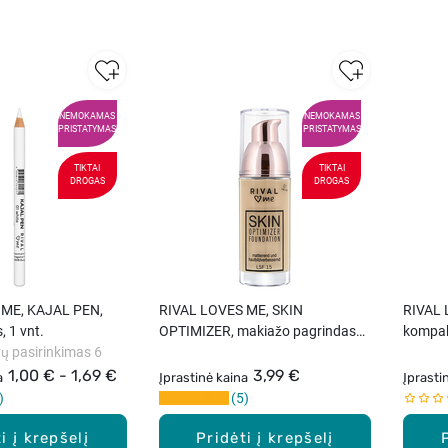
NEMOKAMAS
NEMOKAMAS
PRISTATYMAS
PRISTATYMAS
TIKTAI
TIKTAI
DROGAS
DROGAS
 ME, KAJAL PEN,
RIVAL LOVES ME, SKIN
RIVAL
, 1 vnt.
OPTIMIZER, makiažo pagrindas
kompak
ų pasirinkimas 6
SPF15, 30 ml
1,00 € - 1,69 €
3,99 €
a
Įprastinė kaina
Įprasti
5
i į krepšelį
Pridėti į krepšelį