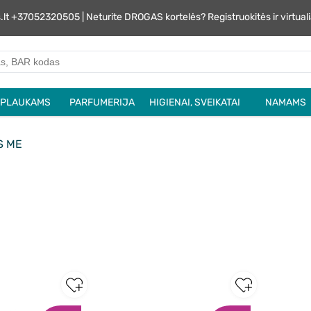
s.lt +37052320505 | Neturite DROGAS kortelės? Registruokitės ir virtu
PLAUKAMS
PARFUMERIJA
HIGIENAI, SVEIKATAI
NAMAMS
S ME