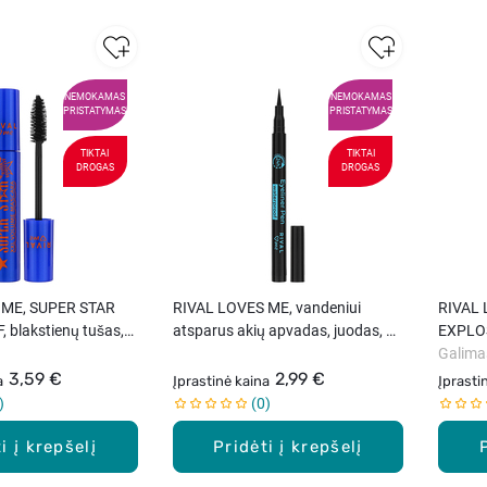
NEMOKAMAS
NEMOKAMAS
PRISTATYMAS
PRISTATYMAS
TIKTAI
TIKTAI
DROGAS
DROGAS
 ME, SUPER STAR
RIVAL LOVES ME, vandeniui
RIVAL
blakstienų tušas,
atsparus akių apvadas, juodas, 1
EXPLOS
vnt.
Galima
3,59 €
2,99 €
a
Įprastinė kaina
Įprasti
0
i į krepšelį
Pridėti į krepšelį