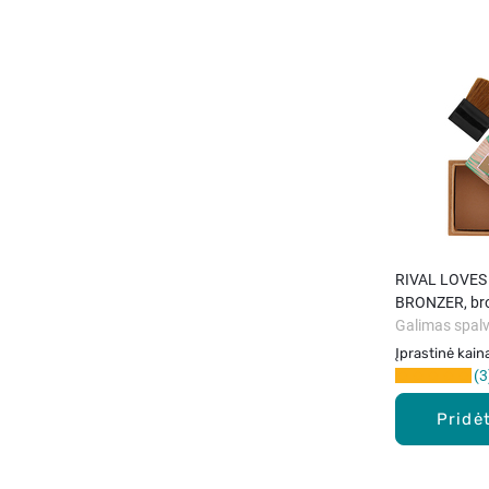
RIVAL LOVES
BRONZER, bro
Galimas spalv
Įprastinė kain
3
Pridėt