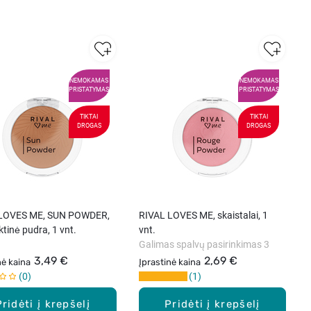
NEMOKAMAS
NEMOKAMAS
PRISTATYMAS
PRISTATYMAS
TIKTAI
TIKTAI
DROGAS
DROGAS
 LOVES ME, SUN POWDER,
RIVAL LOVES ME, skaistalai, 1
tinė pudra, 1 vnt.
vnt.
Galimas spalvų pasirinkimas 3
3,49 €
2,69 €
nė kaina
Įprastinė kaina
0
1
Pridėti į krepšelį
Pridėti į krepšelį