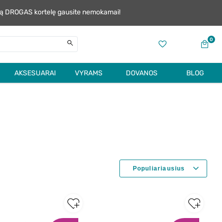
alią DROGAS kortelę gausite nemokamai!
0
AKSESUARAI
VYRAMS
DOVANOS
BLOG