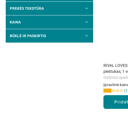
PREKĖS TEKSTŪRA
KAINA
BŪKLĖ IR PASKIRTIS
RIVAL LOVES M
pieštukas, 1 v
Galimas spalv
Įprastinė kain
1
Pridėt