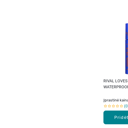
RIVAL LOVES
WATERPROOF, 
13 ml
Įprastinė kain
0
Pridėt