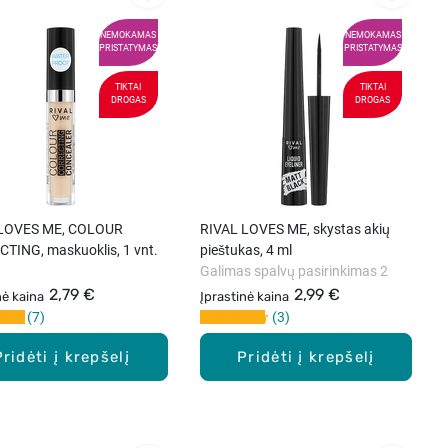
NEMOKAMAS
NEMOKAMAS
PRISTATYMAS
PRISTATYMAS
TIKTAI
TIKTAI
DROGAS
DROGAS
 LOVES ME, COLOUR
RIVAL LOVES ME, skystas akių
TING, maskuoklis, 1 vnt.
pieštukas, 4 ml
Galimas spalvų pasirinkimas 2
2,79 €
2,99 €
nė kaina
Įprastinė kaina
7
3
Pridėti į krepšelį
Pridėti į krepšelį