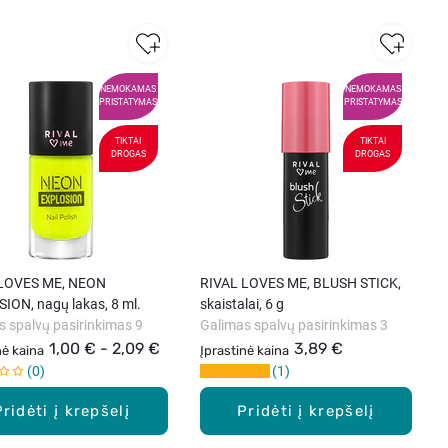
NEMOKAMAS
NEMOKAMAS
PRISTATYMAS
PRISTATYMAS
TIKTAI
TIKTAI
DROGAS
DROGAS
 LOVES ME, NEON
RIVAL LOVES ME, BLUSH STICK,
ION, nagų lakas, 8 ml.
skaistalai, 6 g
s spalvų pasirinkimas 9
Galimas spalvų pasirinkimas 3
1,00 € - 2,09 €
3,89 €
nė kaina
Įprastinė kaina
0
1
Pridėti į krepšelį
Pridėti į krepšelį