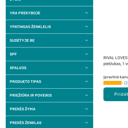
YRA PREKYBOJE
YPATINGAS ŽENKLELIS
SUDĖTYJE BE
SPF
RIVAL LOVES 
pieštukas, 1 v
SPALVOS
Įprastinė kain
PRODUKTO TIPAS
2
Pridėt
PRIEŽIŪRA IR POVEIKIS
PREKĖS ŽYMA
PREKĖS ŽENKLAS