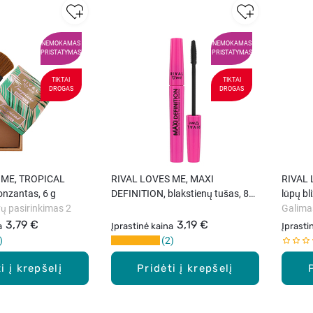
NEMOKAMAS
NEMOKAMAS
PRISTATYMAS
PRISTATYMAS
TIKTAI
TIKTAI
DROGAS
DROGAS
 ME, TROPICAL
RIVAL LOVES ME, MAXI
RIVAL 
nzantas, 6 g
DEFINITION, blakstienų tušas, 8
lūpų bli
ų pasirinkimas 2
ml
Galima
3,79 €
3,19 €
a
Įprastinė kaina
Įprasti
2
i į krepšelį
Pridėti į krepšelį