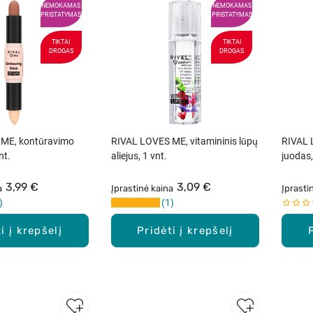
NEMOKAMAS
NEMOKAMAS
PRISTATYMAS
PRISTATYMAS
TIKTAI
TIKTAI
DROGAS
DROGAS
ME, kontūravimo
RIVAL LOVES ME, vitamininis lūpų
RIVAL 
nt.
aliejus, 1 vnt.
juodas,
3,99 €
3,09 €
a
Įprastinė kaina
Įprasti
1
i į krepšelį
Pridėti į krepšelį