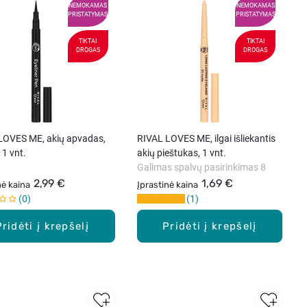
NEMOKAMAS
NEMOKAMAS
PRISTATYMAS
PRISTATYMAS
TIKTAI
TIKTAI
DROGAS
DROGAS
LOVES ME, akių apvadas,
RIVAL LOVES ME, ilgai išliekantis
 1 vnt.
akių pieštukas, 1 vnt.
Galimas spalvų pasirinkimas 8
2,99 €
1,69 €
nė kaina
Įprastinė kaina
0
1
Pridėti į krepšelį
Pridėti į krepšelį