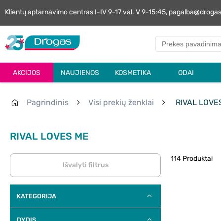
Klientų aptarnavimo centras I-IV 9-17 val. V 9-15:45, pagalba@droga
AKCIJOS
NAUJIENOS
KOSMETIKA
ODAI
Pagrindinis
Visi prekių ženklai
RIVAL LOVE
RIVAL LOVES ME
114 Produktai
Išvalyti filtrus
KATEGORIJA
DYDIS