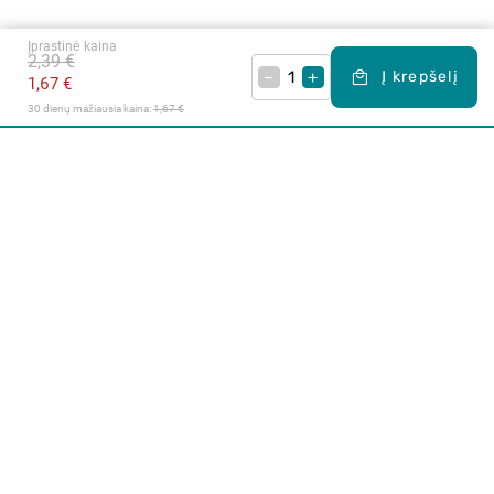
Įprastinė kaina
2,39 €
–
+
Į krepšelį
1,67 €
30 dienų mažiausia kaina: 
1,67 €
Apie mus
E. parduotuvė
Lojalumo programa