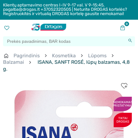
Klientų aptarnavimo centras I-IV 9-17 val. V 9-15:45,
pagalba@drogas.lt +37052320505 | Neturite DROGAS kortelės?
Registruokitės ir virtualią DROGAS kortelę gausite nemokamai!
0
Pagrindinis
Kosmetika
Lūpoms
Balzamai
ISANA, SANFT ROSÉ, lūpų balzamas, 4,8
g.
NEMOKAMAS
PRISTATYMAS
TIKTAI
DROGAS