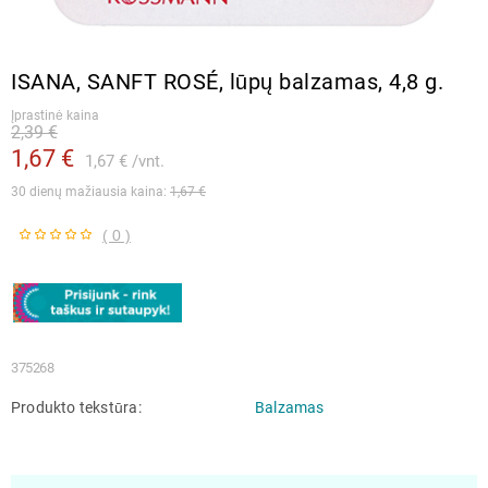
ISANA, SANFT ROSÉ, lūpų balzamas, 4,8 g.
Įprastinė kaina
2,39 €
1,67 €
1,67 €
vnt.
30 dienų mažiausia kaina: 
1,67 €
( 0 )
375268
Produkto tekstūra
Balzamas