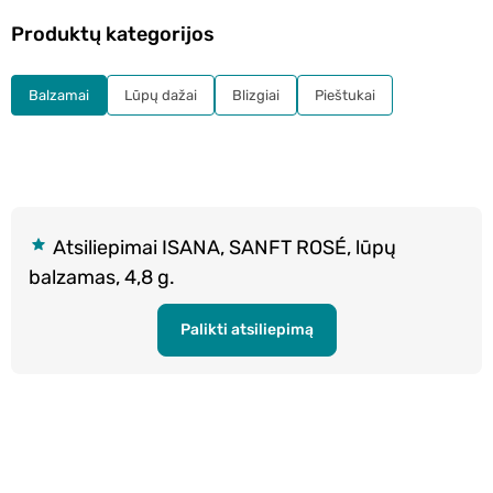
Produktų kategorijos
Balzamai
Lūpų dažai
Blizgiai
Pieštukai
Atsiliepimai ISANA, SANFT ROSÉ, lūpų
balzamas, 4,8 g.
Palikti atsiliepimą