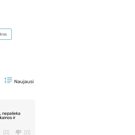
dros
Naujausi
, nepalieka
kainos ir
(0)
(0)