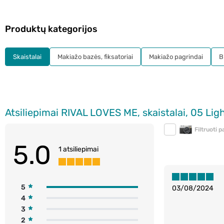
Produktų kategorijos
Skaistalai
Makiažo bazės, fiksatoriai
Makiažo pagrindai
B
Atsiliepimai RIVAL LOVES ME, skaistalai, 05 Light
Filtruoti 
5.0
1 atsiliepimai
5
03/08/2024
4
3
2