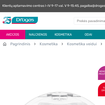
Klientų aptarnavimo centras I-IV 9-17 val. V 9-15:45, pagalba@droga
AKCIJOS
NAUJIENOS
KOSMETIKA
ODAI
Pagrindinis
Kosmetika
Kosmetika veidui
NEM
PRIS
T
DR