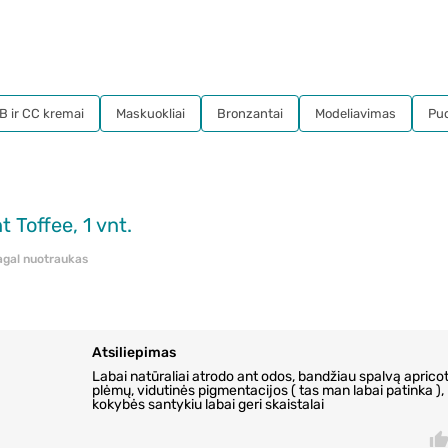
B ir CC kremai
Maskuokliai
Bronzantai
Modeliavimas
Pu
 Toffee, 1 vnt.
pagal nuotraukas
Atsiliepimas
Labai natūraliai atrodo ant odos, bandžiau spalvą apricot
plėmų, vidutinės pigmentacijos ( tas man labai patinka ), 
kokybės santykiu labai geri skaistalai