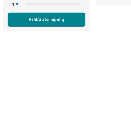
1
Palikti atsiliepimą