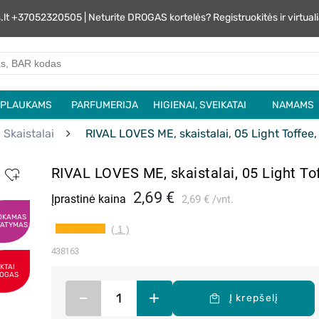
s.lt +37052320505 | Neturite DROGAS kortelės? Registruokitės ir virtu
PLAUKAMS
PARFUMERIJA
HIGIENAI, SVEIKATAI
NAMAMS
Skaistalai
RIVAL LOVES ME, skaistalai, 05 Light Toffee, 
RIVAL LOVES ME, skaistalai, 05 Light Tof
2,69 €
Įprastinė kaina
2,69 €
vnt.
OKAMAS
TATYMAS
( 1 )
438163
IKTAI
OGAS
–
+
Į krepšelį