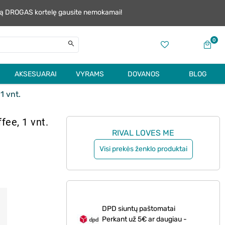
alią DROGAS kortelę gausite nemokamai!
0
AKSESUARAI
VYRAMS
DOVANOS
BLOG
1 vnt.
fee, 1 vnt.
RIVAL LOVES ME
Visi prekės ženklo produktai
DPD siuntų paštomatai
Perkant už 5€ ar daugiau -