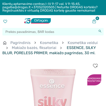
Klientų aptarnavimo centras I-IV 9-17 val. V 9-15:45,
pagalba@drogas.lt +37052320505 | Neturite DROGAS kortelės?
Registruokitės ir virtualią DROGAS kortelę gausite nemokamai!
0
Pagrindinis
Kosmetika
Kosmetika veidui
Makiažo bazės, fiksatoriai
ESSENCE, SILKY
BLUR, PORELESS PRIMER, makiažo pagrindas, 30 ml.
NEMOKAMAS
PRISTATYMAS