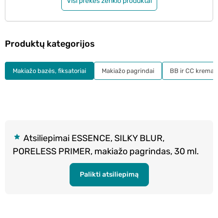
Visi prekės ženklo produktai
Produktų kategorijos
Makiažo bazės, fiksatoriai
Makiažo pagrindai
BB ir CC kremai
Atsiliepimai ESSENCE, SILKY BLUR,
PORELESS PRIMER, makiažo pagrindas, 30 ml.
Palikti atsiliepimą