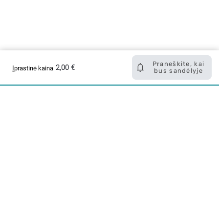
Praneškite, kai
2,00 €
Įprastinė kaina
bus sandėlyje
Apie mus
E. parduotuvė