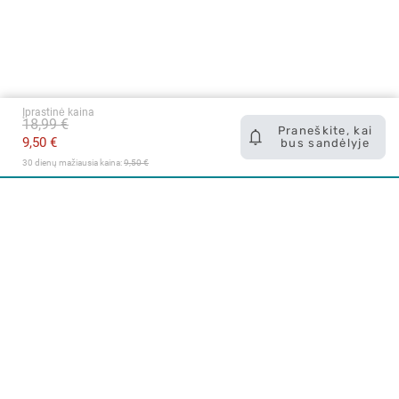
Įprastinė kaina
18,99 €
Praneškite, kai
9,50 €
bus sandėlyje
30 dienų mažiausia kaina: 
9,50 €
Apie mus
E. parduotuvė