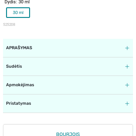
Dydis
30 ml
30 ml
525208
APRAŠYMAS
Sudėtis
Apmokėjimas
Pristatymas
BOURJOIS