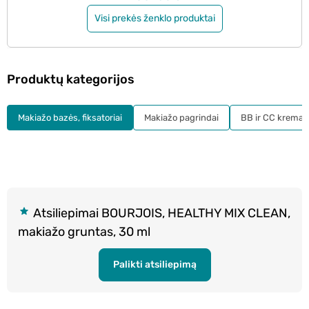
Visi prekės ženklo produktai
Produktų kategorijos
Makiažo bazės, fiksatoriai
Makiažo pagrindai
BB ir CC kremai
Atsiliepimai BOURJOIS, HEALTHY MIX CLEAN,
makiažo gruntas, 30 ml
Palikti atsiliepimą