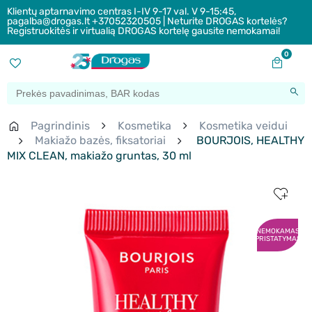
Klientų aptarnavimo centras I-IV 9-17 val. V 9-15:45,
pagalba@drogas.lt +37052320505 | Neturite DROGAS kortelės?
Registruokitės ir virtualią DROGAS kortelę gausite nemokamai!
0
Pagrindinis
Kosmetika
Kosmetika veidui
Makiažo bazės, fiksatoriai
BOURJOIS, HEALTHY
MIX CLEAN, makiažo gruntas, 30 ml
NEMOKAMAS
PRISTATYMAS