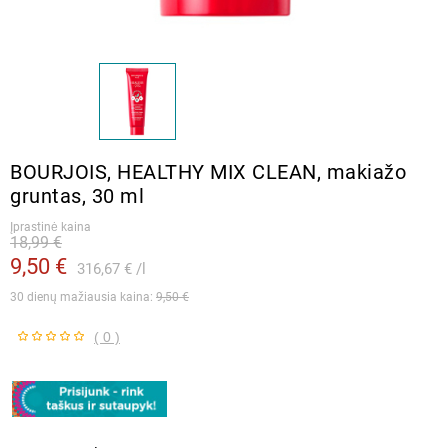
BOURJOIS, HEALTHY MIX CLEAN, makiažo
gruntas, 30 ml
Įprastinė kaina
18,99 €
9,50 €
316,67 €
l
30 dienų mažiausia kaina: 
9,50 €
( 0 )