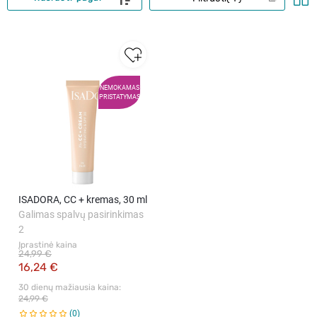
NEMOKAMAS
PRISTATYMAS
ISADORA, CC + kremas, 30 ml
Galimas spalvų pasirinkimas
2
Įprastinė kaina
24,99 €
16,24 €
30 dienų mažiausia kaina: 
24,99 €
0