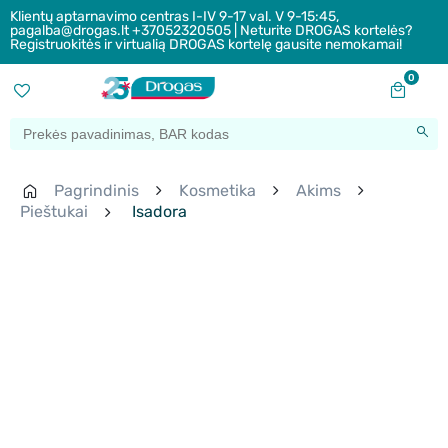
Klientų aptarnavimo centras I-IV 9-17 val. V 9-15:45,
pagalba@drogas.lt +37052320505 | Neturite DROGAS kortelės?
Registruokitės ir virtualią DROGAS kortelę gausite nemokamai!
0
Pagrindinis
Kosmetika
Akims
Pieštukai
Isadora