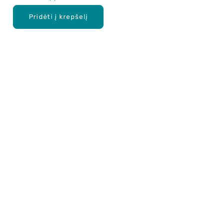
Pridėti į krepšelį
Apie mus
E. parduotuvė
Lojalumo programa