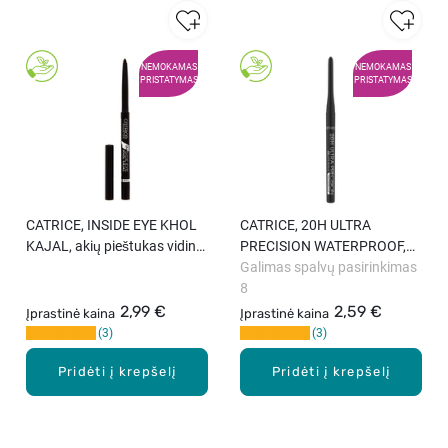
NEMOKAMAS
NEMOKAMAS
PRISTATYMAS
PRISTATYMAS
CATRICE, INSIDE EYE KHOL
CATRICE, 20H ULTRA
KAJAL, akių pieštukas vidinei
PRECISION WATERPROOF,
akių linijai, 0.3 g
gelinis akių pieštukas, 28 g.
Galimas spalvų pasirinkimas
8
2,99 €
2,59 €
Įprastinė kaina
Įprastinė kaina
3
3
Pridėti į krepšelį
Pridėti į krepšelį