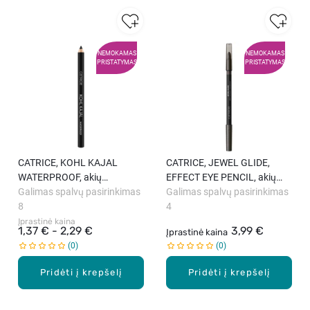
NEMOKAMAS
NEMOKAMAS
PRISTATYMAS
PRISTATYMAS
CATRICE, KOHL KAJAL
CATRICE, JEWEL GLIDE,
WATERPROOF, akių
EFFECT EYE PENCIL, akių
pieštukas, 0.78 g
Galimas spalvų pasirinkimas
pieštukas, 1,5 g.
Galimas spalvų pasirinkimas
8
4
Įprastinė kaina
1,37 € - 2,29 €
3,99 €
Įprastinė kaina
0
0
Pridėti į krepšelį
Pridėti į krepšelį