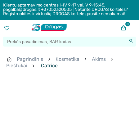
Klientų aptarnavimo centras I-IV 9-17 val. V 9-15:45,
pagalba@drogas.lt +37052320505 | Neturite DROGAS kortelės?
Registruokitės ir virtualią DROGAS kortelę gausite nemokamai!
0
Pagrindinis
Kosmetika
Akims
Pieštukai
Catrice