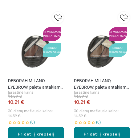
NEMOKAMAS
NEMOKAMAS
PRISTATYMAS
PRISTATYMAS
DROGAS
DROGAS
rekomenduoja
rekomenduoja
DEBORAH MILANO,
DEBORAH MILANO,
EYEBROW, paletė antakiams,
EYEBROW, paletė antakiams,
Įprastinė kaina
Įprastinė kaina
6 g
6 g
14,59 €
14,59 €
10,21 €
10,21 €
30 dienų mažiausia kaina: 
30 dienų mažiausia kaina: 
14,59 €
14,59 €
0
0
Pridėti į krepšelį
Pridėti į krepšelį