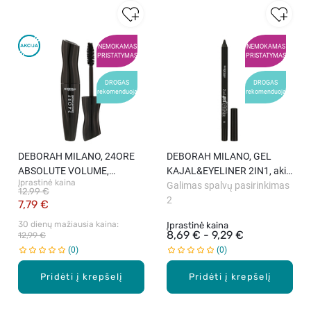
NEMOKAMAS
NEMOKAMAS
PRISTATYMAS
PRISTATYMAS
DROGAS
DROGAS
rekomenduoja
rekomenduoja
DEBORAH MILANO, 24ORE
DEBORAH MILANO, GEL
ABSOLUTE VOLUME,
KAJAL&EYELINER 2IN1, akių
Įprastinė kaina
blakstienų tušas, 12 ml
pieštukas, 1,4 g
Galimas spalvų pasirinkimas
12,99 €
2
7,79 €
30 dienų mažiausia kaina: 
Įprastinė kaina
8,69 € - 9,29 €
12,99 €
0
0
Pridėti į krepšelį
Pridėti į krepšelį