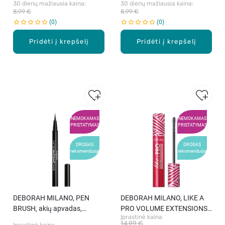
30 dienų mažiausia kaina: 
30 dienų mažiausia kaina: 
8,99 €
8,99 €
0
0
Pridėti į krepšelį
Pridėti į krepšelį
NEMOKAMAS
NEMOKAMAS
PRISTATYMAS
PRISTATYMAS
DROGAS
DROGAS
rekomenduoja
rekomenduoja
DEBORAH MILANO, PEN
DEBORAH MILANO, LIKE A
BRUSH, akių apvadas,
PRO VOLUME EXTENSIONS,
Įprastinė kaina
juodas, 0.4 ml
blakstienų tušas, juodas, 13
14,99 €