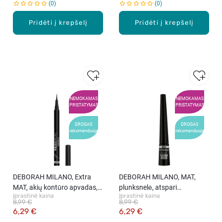
0
0
Pridėti į krepšelį
Pridėti į krepšelį
NEMOKAMAS
NEMOKAMAS
PRISTATYMAS
PRISTATYMAS
DROGAS
DROGAS
rekomenduoja
rekomenduoja
DEBORAH MILANO, Extra
DEBORAH MILANO, MAT,
MAT, akių kontūro apvadas,
plunksnelė, atspari
Įprastinė kaina
Įprastinė kaina
juodas, 1.5 gr
vandeniui, juoda, 2.9 gr
8,99 €
8,99 €
6,29 €
6,29 €