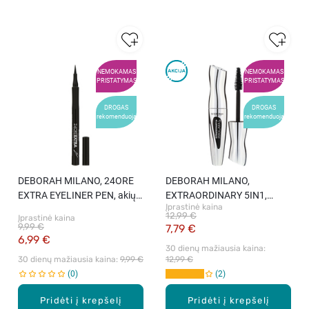
NEMOKAMAS
NEMOKAMAS
PRISTATYMAS
PRISTATYMAS
DROGAS
DROGAS
rekomenduoja
rekomenduoja
DEBORAH MILANO, 24ORE
DEBORAH MILANO,
EXTRA EYELINER PEN, akių
EXTRAORDINARY 5IN1,
Įprastinė kaina
kontūro apvadas, 1 Black, 1,5
blakstienų tušas, 12 ml
12,99 €
Įprastinė kaina
g
9,99 €
7,79 €
6,99 €
30 dienų mažiausia kaina: 
30 dienų mažiausia kaina: 
9,99 €
12,99 €
0
2
Pridėti į krepšelį
Pridėti į krepšelį