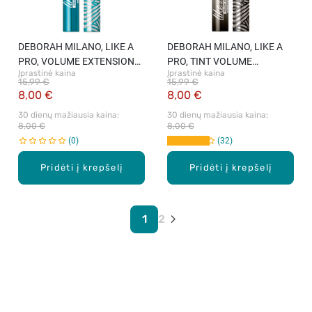
DEBORAH MILANO, LIKE A
DEBORAH MILANO, LIKE A
PRO, VOLUME EXTENSIONS,
PRO, TINT VOLUME
Įprastinė kaina
Įprastinė kaina
blakstienų tušas atsparus
EXTENSION, blakstienų
15,99 €
15,99 €
vandeniui, Black, 13 ml.
tušas, Black, 13 ml.
8,00 €
8,00 €
30 dienų mažiausia kaina: 
30 dienų mažiausia kaina: 
8,00 €
8,00 €
0
32
Pridėti į krepšelį
Pridėti į krepšelį
1
2