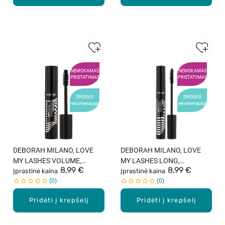
NEMOKAMAS
NEMOKAMAS
PRISTATYMAS
PRISTATYMAS
DROGAS
DROGAS
rekomenduoja
rekomenduoja
DEBORAH MILANO, LOVE
DEBORAH MILANO, LOVE
MY LASHES VOLUME,
MY LASHES LONG,
8,99 €
8,99 €
blakstienų tušas, 13 ml
Įprastinė kaina
blakstienų tušas, 11 ml
Įprastinė kaina
0
0
Pridėti į krepšelį
Pridėti į krepšelį