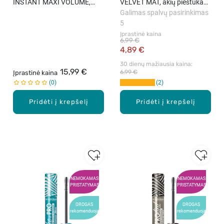
INSTANT MAXI VOLUME,
VELVET MAT, akių pieštukas,
blakstienų tušas su
1.3 g
Galimas spalvų pasirinkimas
keramidais, 12 ml
5
Įprastinė kaina
6,99 €
4,89 €
30 dienų mažiausia kaina: 
15,99 €
6,99 €
Įprastinė kaina
0
2
Pridėti į krepšelį
Pridėti į krepšelį
NEMOKAMAS
NEMOKAMAS
PRISTATYMAS
PRISTATYMAS
DROGAS
DROGAS
rekomenduoja
rekomenduoja