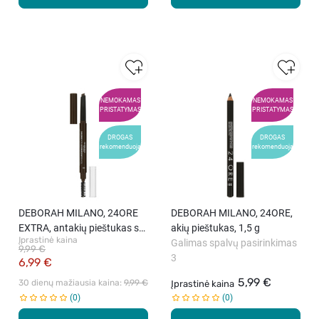
NEMOKAMAS
NEMOKAMAS
PRISTATYMAS
PRISTATYMAS
DROGAS
DROGAS
rekomenduoja
rekomenduoja
DEBORAH MILANO, 24ORE
DEBORAH MILANO, 24ORE,
EXTRA, antakių pieštukas su
akių pieštukas, 1,5 g
Įprastinė kaina
šepetėliu, 0,22 g
Galimas spalvų pasirinkimas
9,99 €
3
6,99 €
5,99 €
30 dienų mažiausia kaina: 
9,99 €
Įprastinė kaina
0
0