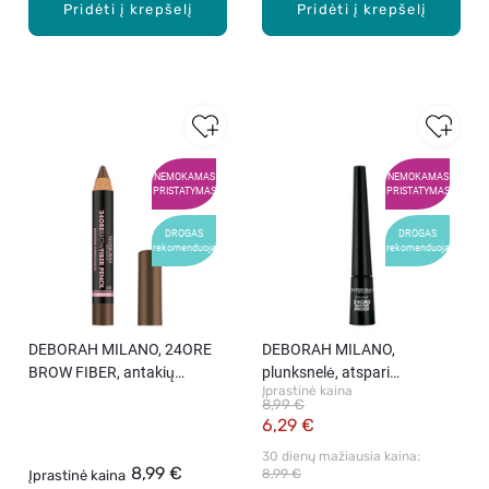
Pridėti į krepšelį
Pridėti į krepšelį
NEMOKAMAS
NEMOKAMAS
PRISTATYMAS
PRISTATYMAS
DROGAS
DROGAS
rekomenduoja
rekomenduoja
DEBORAH MILANO, 24ORE
DEBORAH MILANO,
BROW FIBER, antakių
plunksnelė, atspari
Įprastinė kaina
piešukas, 2,98 g
vandeniui, juoda, 2.9 gr
8,99 €
6,29 €
30 dienų mažiausia kaina: 
8,99 €
8,99 €
Įprastinė kaina