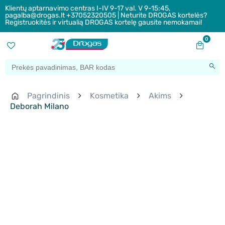
Klientų aptarnavimo centras I-IV 9-17 val. V 9-15:45,
pagalba@drogas.lt +37052320505 | Neturite DROGAS kortelės?
Registruokitės ir virtualią DROGAS kortelę gausite nemokamai!
0
Pagrindinis
Kosmetika
Akims
Deborah Milano