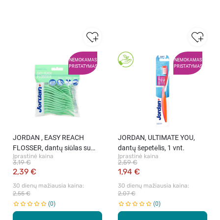
NEMOKAMAS
NEMOKAMAS
PRISTATYMAS
PRISTATYMAS
JORDAN , EASY REACH
JORDAN, ULTIMATE YOU,
FLOSSER, dantų siūlas su
dantų šepetėlis, 1 vnt.
Įprastinė kaina
Įprastinė kaina
laikikliu, 25 vnt.
3,19 €
2,59 €
2,39 €
1,94 €
30 dienų mažiausia kaina: 
30 dienų mažiausia kaina: 
2,55 €
2,07 €
0
0