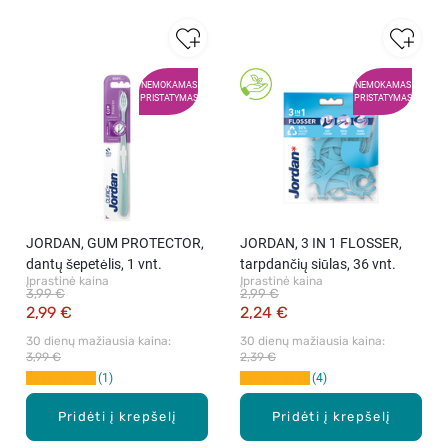
NEMOKAMAS
NEMOKAMAS
PRISTATYMAS
PRISTATYMAS
JORDAN, GUM PROTECTOR,
JORDAN, 3 IN 1 FLOSSER,
dantų šepetėlis, 1 vnt.
tarpdančių siūlas, 36 vnt.
Įprastinė kaina
Įprastinė kaina
3,99 €
2,99 €
2,99 €
2,24 €
30 dienų mažiausia kaina: 
30 dienų mažiausia kaina: 
3,99 €
2,39 €
1
4
Pridėti į krepšelį
Pridėti į krepšelį