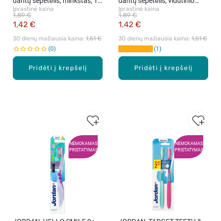
dantų šepetėlis, minkštas, 1
dantų šepetėlis, vidutinio
Įprastinė kaina
Įprastinė kaina
vnt.
minkštumo, 1 vnt.
1,89 €
1,89 €
1,42 €
1,42 €
30 dienų mažiausia kaina: 
1,51 €
30 dienų mažiausia kaina: 
1,51 €
0
1
Pridėti į krepšelį
Pridėti į krepšelį
NEMOKAMAS
NEMOKAMAS
PRISTATYMAS
PRISTATYMAS