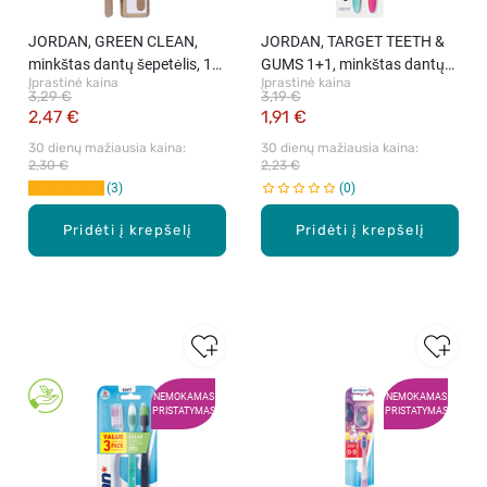
JORDAN, GREEN CLEAN,
JORDAN, TARGET TEETH &
minkštas dantų šepetėlis, 1
GUMS 1+1, minkštas dantų
Įprastinė kaina
Įprastinė kaina
vnt.
šepetėlis, 1 vnt.
3,29 €
3,19 €
2,47 €
1,91 €
30 dienų mažiausia kaina: 
30 dienų mažiausia kaina: 
2,30 €
2,23 €
3
0
Pridėti į krepšelį
Pridėti į krepšelį
NEMOKAMAS
NEMOKAMAS
PRISTATYMAS
PRISTATYMAS