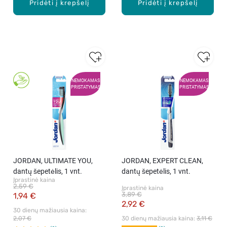
Pridėti į krepšelį
Pridėti į krepšelį
NEMOKAMAS
NEMOKAMAS
PRISTATYMAS
PRISTATYMAS
JORDAN, ULTIMATE YOU,
JORDAN, EXPERT CLEAN,
dantų šepetėlis, 1 vnt.
dantų šepetėlis, 1 vnt.
Įprastinė kaina
2,59 €
Įprastinė kaina
3,89 €
1,94 €
2,92 €
30 dienų mažiausia kaina: 
2,07 €
30 dienų mažiausia kaina: 
3,11 €