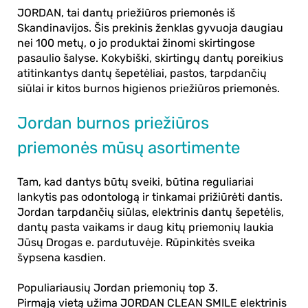
JORDAN, tai dantų priežiūros priemonės iš
Skandinavijos. Šis prekinis ženklas gyvuoja daugiau
nei 100 metų, o jo produktai žinomi skirtingose
pasaulio šalyse. Kokybiški, skirtingų dantų poreikius
atitinkantys dantų šepetėliai, pastos, tarpdančių
siūlai ir kitos burnos higienos priežiūros priemonės.
Jordan burnos priežiūros
priemonės mūsų asortimente
Tam, kad dantys būtų sveiki, būtina reguliariai
lankytis pas odontologą ir tinkamai prižiūrėti dantis.
Jordan tarpdančių siūlas, elektrinis dantų šepetėlis,
dantų pasta vaikams
ir daug kitų priemonių laukia
Jūsų Drogas e. pardutuvėje. Rūpinkitės sveika
šypsena kasdien.
Populiariausių
Jordan
priemonių top 3.
Pirmąją vietą užima
JORDAN CLEAN SMILE elektrinis