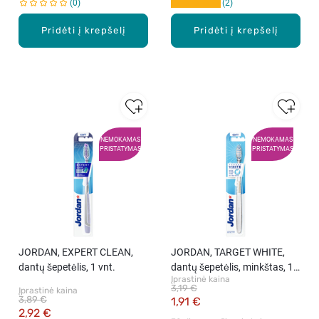
0
2
Pridėti į krepšelį
Pridėti į krepšelį
NEMOKAMAS
NEMOKAMAS
PRISTATYMAS
PRISTATYMAS
JORDAN, EXPERT CLEAN,
JORDAN, TARGET WHITE,
dantų šepetėlis, 1 vnt.
dantų šepetėlis, minkštas, 1
Įprastinė kaina
vnt.
3,19 €
Įprastinė kaina
3,89 €
1,91 €
2,92 €