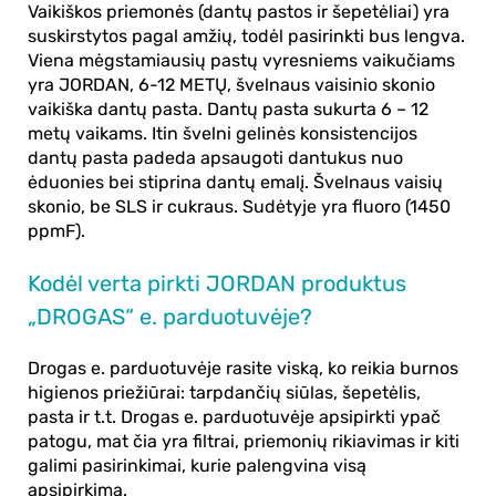
Vaikiškos priemonės (dantų pastos ir šepetėliai) yra
suskirstytos pagal amžių, todėl pasirinkti bus lengva.
Viena mėgstamiausių pastų vyresniems vaikučiams
yra JORDAN, 6-12 METŲ, švelnaus vaisinio skonio
vaikiška dantų pasta
. Dantų pasta sukurta 6 – 12
metų vaikams. Itin švelni gelinės konsistencijos
dantų pasta padeda apsaugoti dantukus nuo
ėduonies bei stiprina dantų emalį. Švelnaus vaisių
skonio, be SLS ir cukraus. Sudėtyje yra fluoro (1450
ppmF).
Kodėl verta pirkti JORDAN produktus
„DROGAS“ e. parduotuvėje?
Drogas e. parduotuvėje rasite viską, ko reikia burnos
higienos priežiūrai:
tarpdančių siūlas
, šepetėlis,
pasta ir t.t. Drogas e. parduotuvėje apsipirkti ypač
patogu, mat čia yra filtrai, priemonių rikiavimas ir kiti
galimi pasirinkimai, kurie palengvina visą
apsipirkimą.