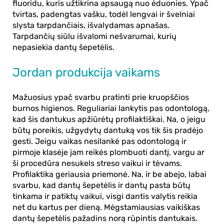
fluoridu, kuris užtikrina apsaugą nuo ėduonies. Ypač
tvirtas, padengtas vašku, todėl lengvai ir švelniai
slysta tarpdančiais, išvalydamas apnašas.
Tarpdančių siūlu išvalomi nešvarumai, kurių
nepasiekia dantų šepetėlis.
Jordan produkcija vaikams
Mažuosius ypač svarbu pratinti prie kruopščios
burnos higienos. Reguliariai lankytis pas odontologą,
kad šis dantukus apžiūrėtų profilaktiškai. Na, o jeigu
būtų poreikis, užgydytų dantuką vos tik šis pradėjo
gesti. Jeigu vaikas nesilankė pas odontologą ir
pirmoje klasėje jam reikės plombuoti dantį, vargu ar
ši procedūra nesukels streso vaikui ir tėvams.
Profilaktika geriausia priemonė. Na, ir be abejo, labai
svarbu, kad
dantų šepetėlis
ir
dantų pasta
būtų
tinkama ir patiktų vaikui, visgi dantis valytis reikia
net du kartus per dieną. Mėgstamiausias
vaikiškas
dantų šepetėlis
pažadins norą rūpintis dantukais.