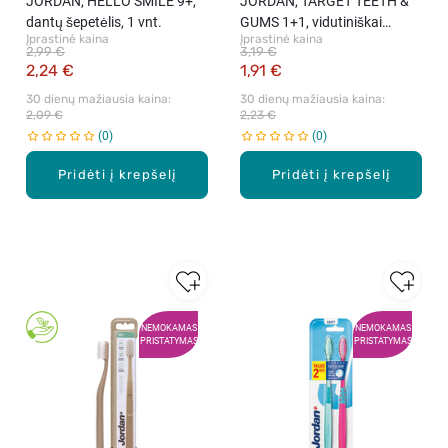
JORDAN, HELLO SMILE 9+,
JORDAN, TARGET TEETH &
dantų šepetėlis, 1 vnt.
GUMS 1+1, vidutiniškai
Įprastinė kaina
Įprastinė kaina
minkštas dantų šepetėlis, 2
2,99 €
3,19 €
vnt.
2,24 €
1,91 €
30 dienų mažiausia kaina: 
30 dienų mažiausia kaina: 
2,09 €
2,23 €
0
0
Pridėti į krepšelį
Pridėti į krepšelį
NEMOKAMAS
NEMOKAMAS
PRISTATYMAS
PRISTATYMAS