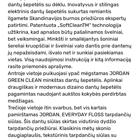
dantų šepetėlis
su dėklu. Inovatyvus ir stilingas
elektrinis dantų šepetėlis
sukurtas remiantis
ilgamete Skandinavijos burnos priežiūros ekspertų
patirtimi. Patentuota „SoftCleanTM“ technologija
užtikrina, kad apnašos būtų pašalinamos švelniai,
bet veiksmingai. Minkšti ir smailėjantys šoniniai
šereliai kruopščiai ir švelniai valo dantis prie dantenų
jų nepažeisdami, išvalo net ir sunkiai pasiekiamas
vietas. Visą naudojimosi instrukciją ir kitą informaciją
rasite priemonės aprašyme.
Antroje vietoje puikuojasi ypač mėgstamas
JORDAN
GREEN CLEAN minkštas dantų šepetėlis
. Aplinkai
draugiškas ir modernaus dizaino dantų šepetėlis
pagamintas naudojant aukštos kokybės perdirbtas
medžiagas.
Trečioje vietoje itin svarbus, bet vis kartais
pamirštamas JORDAN, EVERYDAY FLOSS
tarpdančių
siūlas
. Šis dantų siūlas skirtas vidutinio dydžio
tarpdančių priežiūrai. Klasikinis mėtų skonio
daugiaplaušis, tekstūrinis tarpdančių siūlas su