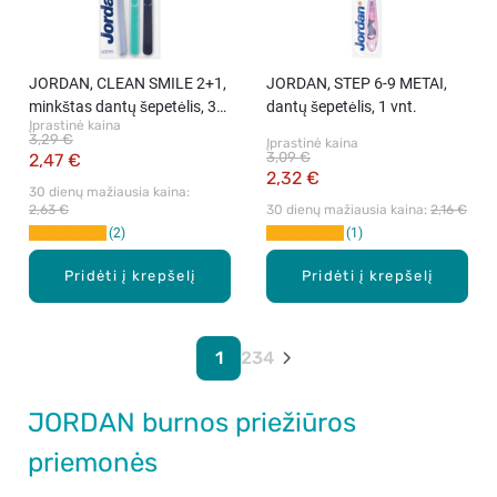
JORDAN, CLEAN SMILE 2+1,
JORDAN, STEP 6-9 METAI,
minkštas dantų šepetėlis, 3
dantų šepetėlis, 1 vnt.
Įprastinė kaina
vnt.
3,29 €
Įprastinė kaina
3,09 €
2,47 €
2,32 €
30 dienų mažiausia kaina: 
2,63 €
30 dienų mažiausia kaina: 
2,16 €
2
1
Pridėti į krepšelį
Pridėti į krepšelį
1
2
3
4
JORDAN burnos priežiūros
priemonės