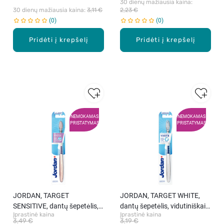
30 dienų mažiausia kaina: 
30 dienų mažiausia kaina: 
3,11 €
2,23 €
0
0
Pridėti į krepšelį
Pridėti į krepšelį
NEMOKAMAS
NEMOKAMAS
PRISTATYMAS
PRISTATYMAS
JORDAN, TARGET
JORDAN, TARGET WHITE,
SENSITIVE, dantų šepetėlis,
dantų šepetėlis, vidutiniškai
Įprastinė kaina
Įprastinė kaina
ypač minkštas, 1 vnt.
minkštas, 1 vnt.
3,49 €
3,19 €