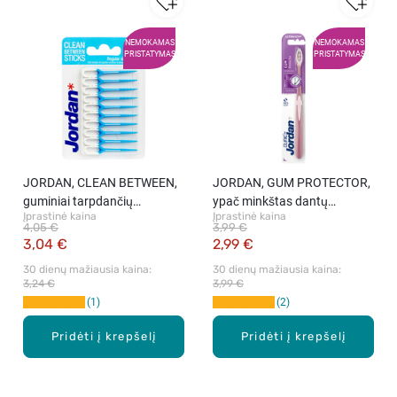
NEMOKAMAS
NEMOKAMAS
PRISTATYMAS
PRISTATYMAS
JORDAN, CLEAN BETWEEN,
JORDAN, GUM PROTECTOR,
guminiai tarpdančių
ypač minkštas dantų
Įprastinė kaina
Įprastinė kaina
šepetėliai (reguliarus dydis),
šepetėlis, 1 vnt.
4,05 €
3,99 €
20 vnt.
3,04 €
2,99 €
30 dienų mažiausia kaina: 
30 dienų mažiausia kaina: 
3,24 €
3,99 €
1
2
Pridėti į krepšelį
Pridėti į krepšelį