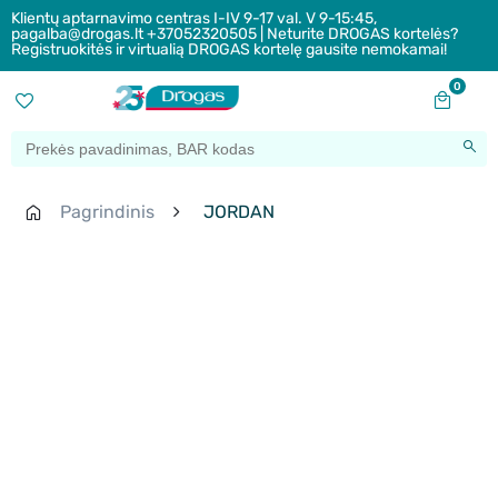
Klientų aptarnavimo centras I-IV 9-17 val. V 9-15:45,
pagalba@drogas.lt +37052320505 | Neturite DROGAS kortelės?
Registruokitės ir virtualią DROGAS kortelę gausite nemokamai!
0
Pagrindinis
JORDAN