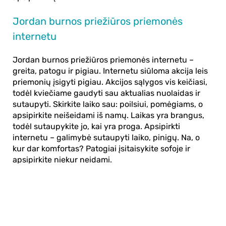
Jordan burnos priežiūros priemonės
internetu
Jordan
burnos priežiūros priemonės
internetu
–
greita, patogu ir
pigiau
.
Internetu
siūloma akcija leis
priemonių įsigyti
pigiau
. Akcijos sąlygos vis keičiasi,
todėl kviečiame gaudyti sau aktualias nuolaidas ir
sutaupyti. Skirkite laiko sau: poilsiui, pomėgiams, o
apsipirkite neišeidami iš namų. Laikas yra brangus,
todėl sutaupykite jo, kai yra proga. Apsipirkti
internetu – galimybė sutaupyti laiko, pinigų. Na, o
kur dar komfortas? Patogiai įsitaisykite sofoje ir
apsipirkite niekur neidami.