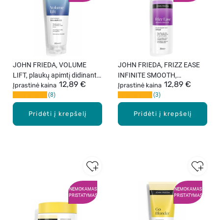
JOHN FRIEDA, VOLUME
JOHN FRIEDA, FRIZZ EASE
LIFT, plaukų apimtį didinantis
INFINITE SMOOTH,
12,89 €
12,89 €
šampūnas, 250 ml.
Įprastinė kaina
glotninamasis purškalas
Įprastinė kaina
8
3
plaukų džiovinimui, 200 ml.
Pridėti į krepšelį
Pridėti į krepšelį
NEMOKAMAS
NEMOKAMAS
PRISTATYMAS
PRISTATYMAS