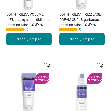
JOHN FRIEDA, VOLUME
JOHN FRIEDA, FRIZZ EASE
LIFT, plaukų apimtį didinantis
DREAM CURLS, garbanas
12,89 €
12,89 €
plaukų lakas, 250 ml.
Įprastinė kaina
išryškinantis plaukų
Įprastinė kaina
6
4
kondicionierius, 250 ml.
Pridėti į krepšelį
Pridėti į krepšelį
NEMOKAMAS
NEMOKAMAS
PRISTATYMAS
PRISTATYMAS