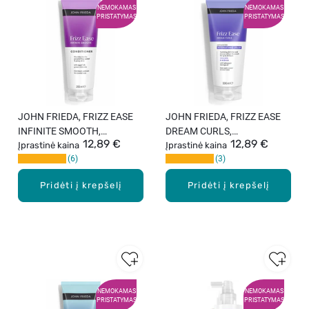
NEMOKAMAS
NEMOKAMAS
PRISTATYMAS
PRISTATYMAS
JOHN FRIEDA, FRIZZ EASE
JOHN FRIEDA, FRIZZ EASE
INFINITE SMOOTH,
DREAM CURLS,
12,89 €
12,89 €
glotninamasis plaukų
Įprastinė kaina
drėkinamasis plaukų
Įprastinė kaina
6
3
kondicionierius, 250 ml.
formavimo gelis, 200 ml.
Pridėti į krepšelį
Pridėti į krepšelį
NEMOKAMAS
NEMOKAMAS
PRISTATYMAS
PRISTATYMAS