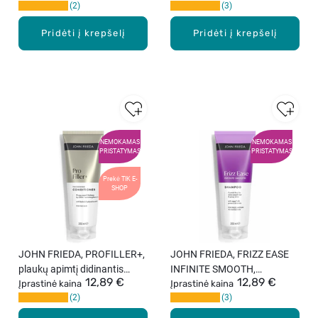
2
3
purškiklis, 200 ml.
Pridėti į krepšelį
Pridėti į krepšelį
NEMOKAMAS
NEMOKAMAS
PRISTATYMAS
PRISTATYMAS
Prekė TIK E-
SHOP
JOHN FRIEDA, PROFILLER+,
JOHN FRIEDA, FRIZZ EASE
plaukų apimtį didinantis
INFINITE SMOOTH,
12,89 €
12,89 €
kondicionierius, 250 ml.
Įprastinė kaina
glotninamasis plaukų
Įprastinė kaina
2
3
šampūnas, 250 ml.