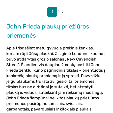
1
2
John Frieda plaukų priežiūros
priemonės
Apie trisdešimt metų gyvuoja prekinis ženklas,
kuriam rūpi Jūsų plaukai. Jis gimė Londone, kuomet
buvo atidarytas grožio salonas
„New Cavendish
Street“
. Šiandien vis daugiau žmonių pasitiki John
Frieda ženklu, kurio
pagrindinis tikslas – orientuotis į
konkrečią plaukų problemą ir ją spręsti
. Pavyzdžiui,
jeigu plaukams trūksta žvilgesio, tai priemonės
tikslas bus ne dirbtinai jo suteikti, bet atstatyti
plauką iš vidaus, suteikiant jam reikiamų medžiagų.
John Frieda šampūnai bei kitos plaukų priežiūros
priemonės pasirūpins tamsiais, šviesiais,
garbanotais, pavargusiais ir kitokiais plaukais.