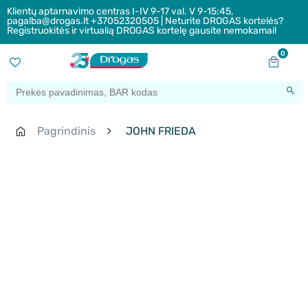
Klientų aptarnavimo centras I-IV 9-17 val. V 9-15:45,
pagalba@drogas.lt +37052320505 | Neturite DROGAS kortelės?
Registruokitės ir virtualią DROGAS kortelę gausite nemokamai!
0
Pagrindinis
JOHN FRIEDA