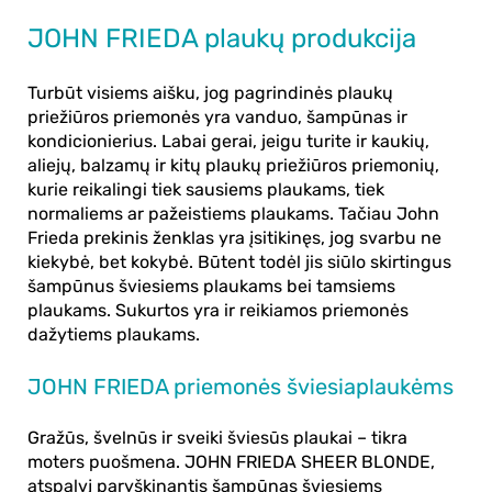
JOHN FRIEDA plaukų produkcija
Turbūt visiems aišku, jog pagrindinės plaukų
priežiūros priemonės yra vanduo, šampūnas ir
kondicionierius. Labai gerai, jeigu turite ir kaukių,
aliejų, balzamų ir kitų plaukų priežiūros priemonių,
kurie reikalingi tiek sausiems plaukams, tiek
normaliems ar pažeistiems plaukams. Tačiau
John
Frieda
prekinis ženklas yra įsitikinęs, jog svarbu ne
kiekybė, bet kokybė. Būtent todėl jis siūlo skirtingus
šampūnus šviesiems plaukams bei tamsiems
plaukams. Sukurtos yra ir reikiamos priemonės
dažytiems plaukams.
JOHN FRIEDA priemonės šviesiaplaukėms
Gražūs, švelnūs ir sveiki šviesūs plaukai – tikra
moters puošmena. JOHN FRIEDA SHEER BLONDE,
atspalvį paryškinantis šampūnas šviesiems