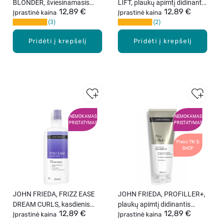
BLONDER, šviesinamasis
LIFT, plaukų apimtį didinantis
12,89 €
12,89 €
kondicionierius, 250 ml.
Įprastinė kaina
plaukų kondicionierius, 250
Įprastinė kaina
3
2
ml.
Pridėti į krepšelį
Pridėti į krepšelį
NEMOKAMAS
NEMOKAMAS
PRISTATYMAS
PRISTATYMAS
Prekė TIK E-
SHOP
JOHN FRIEDA, FRIZZ EASE
JOHN FRIEDA, PROFILLER+,
DREAM CURLS, kasdienis
plaukų apimtį didinantis
12,89 €
12,89 €
šukuosenos formavimo
Įprastinė kaina
šampūnas, 250 ml.
Įprastinė kaina