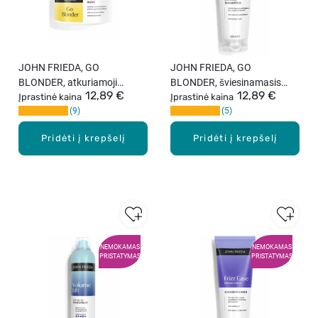
JOHN FRIEDA, GO
JOHN FRIEDA, GO
BLONDER, atkuriamoji
BLONDER, šviesinamasis
12,89 €
12,89 €
plaukų kaukė, 250 ml.
Įprastinė kaina
šampūnas, 250 ml.
Įprastinė kaina
9
5
Pridėti į krepšelį
Pridėti į krepšelį
NEMOKAMAS
NEMOKAMAS
PRISTATYMAS
PRISTATYMAS