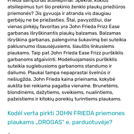
Frieda šampūnas atsiliepimai. Spėkite, kokius
atsiliepimus turi šio prekinio ženklo plaukų priežiūros
priemonės? Jis gyvuoja ir atranda vis daugiau
gerbėjų ne be priežasties. Štai, pavyzdžiui, dar
vienas pirkėjų favoritas yra John Frieda Frizz Ease
garbanas išryškinantis plaukų balzamas. Balzamas
išryškina garbanas, palengvina šukavimą bei suteikia
paklusnumo išsausėjusiems, šiauštis linkusiems
plaukams. Taip pat
John Frieda Ease Frizz
purškiklis
garbanoms atgaivinti. Modeliuojamasis purškiklis
suteikia suglebusioms garbanoms standumo ir
dailumo. Plaukai tampa nepaprastai švelnūs ir
nešiugžda. John Frieda kaina prieinama, kokybė
aukšta bei reikiama pagalba viename. Brunetėms,
blondinėms, dažytiems, sveikiems, nualintiems,
pažeistiems ir kitokių poreikių turintiems plaukams.
Kodėl verta pirkti JOHN FRIEDA priemones
plaukams „DROGAS“ e. parduotuvėje?