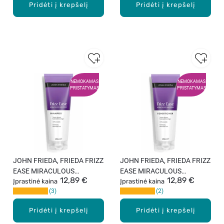
Pridėti į krepšelį
Pridėti į krepšelį
NEMOKAMAS
NEMOKAMAS
PRISTATYMAS
PRISTATYMAS
JOHN FRIEDA, FRIEDA FRIZZ
JOHN FRIEDA, FRIEDA FRIZZ
EASE MIRACULOUS
EASE MIRACULOUS
12,89 €
12,89 €
RECOVERY, atkuriamasis
Įprastinė kaina
RECOVERY, atkuriamasis
Įprastinė kaina
3
2
plaukų šampūnas, 250 ml.
plaukų kondicionierius, 250
ml.
Pridėti į krepšelį
Pridėti į krepšelį