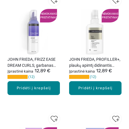
NEMOKAMAS
NEMOKAMAS
PRISTATYMAS
PRISTATYMAS
JOHN FRIEDA, FRIZZ EASE
JOHN FRIEDA, PROFILLER+,
DREAM CURLS, garbanas
plaukų apimtį didinantis
12,89 €
12,89 €
išryškinančios plaukų putos,
Įprastinė kaina
purškalas, 150 ml.
Įprastinė kaina
12
12
200 ml.
Pridėti į krepšelį
Pridėti į krepšelį