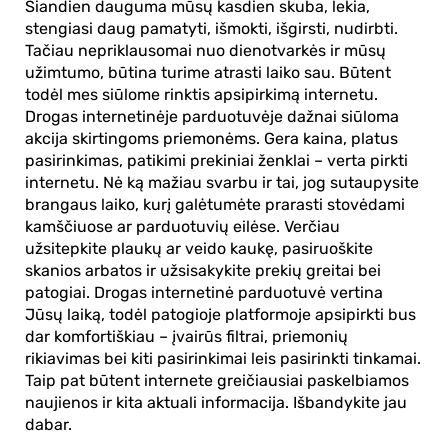
Šiandien dauguma mūsų kasdien skuba, lekia,
stengiasi daug pamatyti, išmokti, išgirsti, nudirbti.
Tačiau nepriklausomai nuo dienotvarkės ir mūsų
užimtumo, būtina turime atrasti laiko sau. Būtent
todėl mes siūlome rinktis apsipirkimą internetu.
Drogas internetinėje parduotuvėje dažnai siūloma
akcija skirtingoms priemonėms. Gera kaina, platus
pasirinkimas, patikimi prekiniai ženklai – verta pirkti
internetu. Nė ką mažiau svarbu ir tai, jog sutaupysite
brangaus laiko, kurį galėtumėte prarasti stovėdami
kamščiuose ar parduotuvių eilėse. Verčiau
užsitepkite plaukų ar veido kaukę, pasiruoškite
skanios arbatos ir užsisakykite prekių greitai bei
patogiai.
Drogas internetinė parduotuvė
vertina
Jūsų laiką, todėl patogioje platformoje apsipirkti bus
dar komfortiškiau – įvairūs filtrai, priemonių
rikiavimas bei kiti pasirinkimai leis pasirinkti tinkamai.
Taip pat būtent internete greičiausiai paskelbiamos
naujienos ir kita aktuali informacija. Išbandykite jau
dabar.