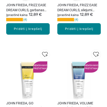
JOHN FRIEDA, FRIZZ EASE
JOHN FRIEDA, FRIZZ EASE
DREAM CURLS, garbanas
DREAM CURLS, aliejumi
12,89 €
12,89 €
išryškinantis plaukų
Įprastinė kaina
prisotintas purškiklis
Įprastinė kaina
4
4
šampūnas, 250 ml.
garbanoms atgaivinti, 150
ml.
Pridėti į krepšelį
Pridėti į krepšelį
NEMOKAMAS
NEMOKAMAS
PRISTATYMAS
PRISTATYMAS
JOHN FRIEDA, GO
JOHN FRIEDA, VOLUME