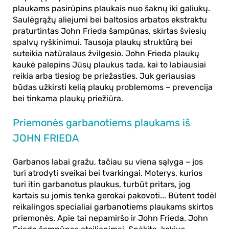
plaukams pasirūpins plaukais nuo šaknų iki galiukų.
Saulėgrąžų aliejumi bei baltosios arbatos ekstraktu
praturtintas John Frieda šampūnas, skirtas šviesių
spalvų ryškinimui. Tausoja plaukų struktūrą bei
suteikia natūralaus žvilgesio. John Frieda plaukų
kaukė palepins Jūsų plaukus tada, kai to labiausiai
reikia arba tiesiog be priežasties. Juk geriausias
būdas užkirsti kelią plaukų problemoms – prevencija
bei tinkama plaukų priežiūra.
Priemonės garbanotiems plaukams iš
JOHN FRIEDA
Garbanos labai gražu, tačiau su viena sąlyga – jos
turi atrodyti sveikai bei tvarkingai. Moterys, kurios
turi itin garbanotus plaukus, turbūt pritars, jog
kartais su jomis tenka gerokai pakovoti... Būtent todėl
reikalingos
specialiai garbanotiems plaukams skirtos
priemonės
. Apie tai nepamiršo ir John Frieda. John