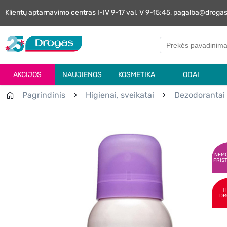
Klientų aptarnavimo centras I-IV 9-17 val. V 9-15:45, pagalba@droga
AKCIJOS
NAUJIENOS
KOSMETIKA
ODAI
Pagrindinis
Higienai, sveikatai
Dezodorantai
NEM
PRIS
T
DR