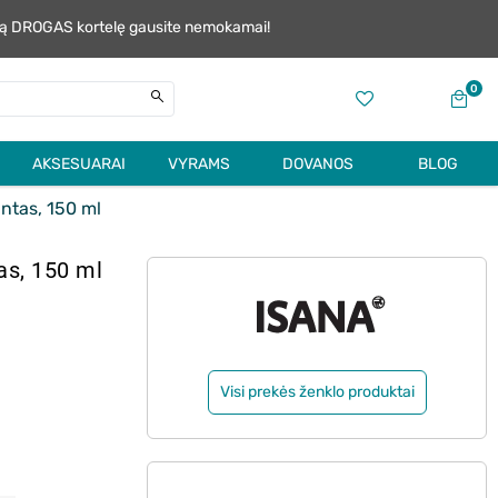
alią DROGAS kortelę gausite nemokamai!
0
AKSESUARAI
VYRAMS
DOVANOS
BLOG
ntas, 150 ml
as, 150 ml
Visi prekės ženklo produktai