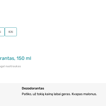
i
Kiti
rantas, 150 ml
pagal nuotraukas
Dezodorantas
Patiko, už tokią kainą labai geras. Kvapas malonus.