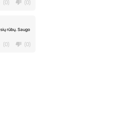
(0)
(0)
esių rūbų. Saugo
(0)
(0)