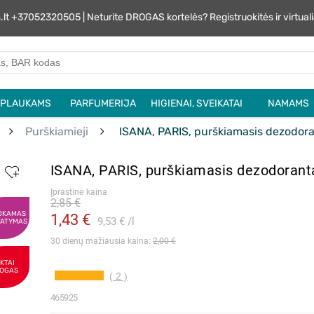
s.lt +37052320505 | Neturite DROGAS kortelės? Registruokitės ir virtu
PLAUKAMS
PARFUMERIJA
HIGIENAI, SVEIKATAI
NAMAMS
Purškiamieji
ISANA, PARIS, purškiamasis dezodora
ISANA, PARIS, purškiamasis dezodorant
Įprastinė kaina
2,85 €
OKAMAS
1,43 €
9,53 €
l
TATYMAS
30 dienų mažiausia kaina: 
2,00 €
IKTAI
OGAS
( 2 )
465925