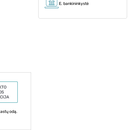
E. bankininkystė
KTO
OS
CIJA
astų odą.