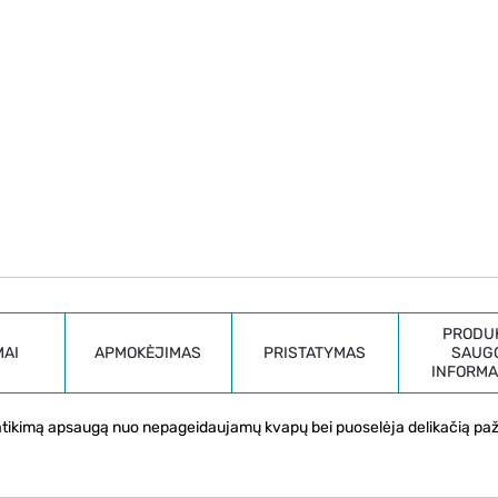
PRODU
MAI
APMOKĖJIMAS
PRISTATYMAS
SAUG
INFORMA
atikimą apsaugą nuo nepageidaujamų kvapų bei puoselėja delikačią paž