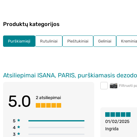
Produktų kategorijos
Purškiamieji
Rutuliniai
Pieštukiniai
Geliniai
Kreminia
Atsiliepimai ISANA, PARIS, purškiamasis dezodo
Filtruoti 
5.0
2 atsiliepimai
5
01/02/2025
4
Ingrida
3