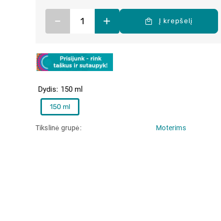
–
+
Į krepšelį
Dydis
150 ml
150 ml
Tikslinė grupė
Moterims