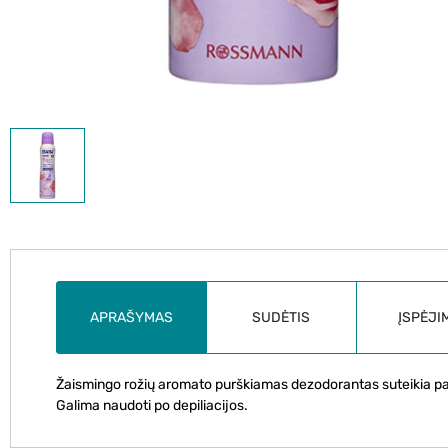
APRAŠYMAS
SUDĖTIS
ĮSPĖJI
Žaismingo rožių aromato purškiamas dezodorantas suteikia p
Galima naudoti po depiliacijos.