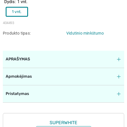
Dydis
1 vnt.
1 vnt.
404493
Produkto tipas
Vidutinio minkštumo
APRAŠYMAS
Apmokėjimas
Pristatymas
SUPERWHITE