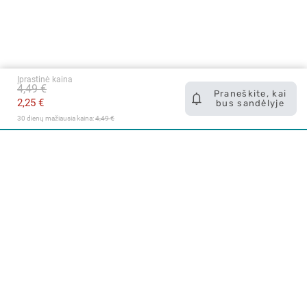
Įprastinė kaina
4,49 €
Praneškite, kai
2,25 €
bus sandėlyje
30 dienų mažiausia kaina: 
4,49 €
Apie mus
E. parduotuvė