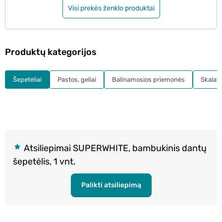
Visi prekės ženklo produktai
Produktų kategorijos
Šepetėliai
Pastos, geliai
Balinamosios priemonės
Skalavi
Atsiliepimai SUPERWHITE, bambukinis dantų
šepetėlis, 1 vnt.
Palikti atsiliepimą