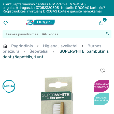
Klientų aptarnavimo centras I-IV 9-17 val. V 9-15:45,
pagalba@drogas.lt +37052320505 | Neturite DROGAS kortelės?
Registruokitės ir virtualią DROGAS kortelę gausite nemokamai!
0
Pagrindinis
Higienai, sveikatai
Burnos
priežiūra
Šepetėliai
SUPERWHITE, bambukinis
dantų šepetėlis, 1 vnt.
NEMOKAMAS
PRISTATYMAS
DROGAS
rekomenduoja