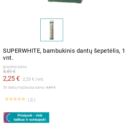
SUPERWHITE, bambukinis dantų šepetėlis, 1
vnt.
Įprastinė kaina
4,49 €
2,25 €
2,25 €
vnt.
30 dienų mažiausia kaina: 
4,49 €
( 0 )