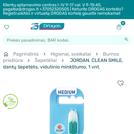
Klientų aptarnavimo centras I-IV 9-17 val. V 9-15:45,
pagalba@drogas.lt +37052320505 | Neturite DROGAS kortelės?
Registruokitės ir virtualią DROGAS kortelę gausite nemokamai!
0
Pagrindinis
Higienai, sveikatai
Burnos
priežiūra
Šepetėliai
JORDAN, CLEAN SMILE,
dantų šepetėlis, vidutinio minkštumo, 1 vnt.