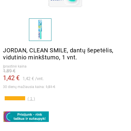
JORDAN, CLEAN SMILE, dantų šepetėlis,
vidutinio minkštumo, 1 vnt.
Įprastinė kaina
1,89 €
1,42 €
1,42 €
vnt.
30 dienų mažiausia kaina: 
1,51 €
( 1 )