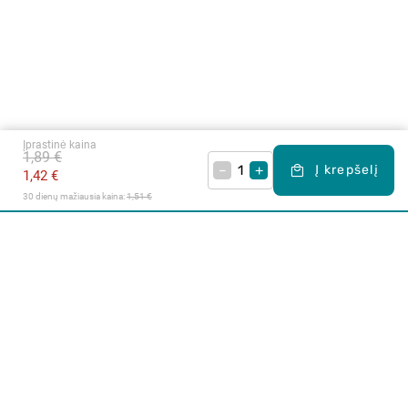
Įprastinė kaina
1,89 €
–
+
Į krepšelį
1,42 €
30 dienų mažiausia kaina: 
1,51 €
Apie mus