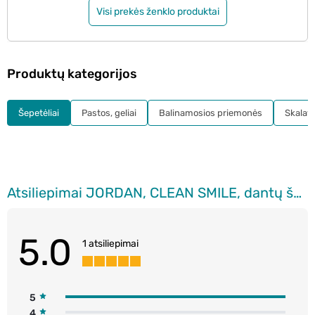
Visi prekės ženklo produktai
Produktų kategorijos
Šepetėliai
Pastos, geliai
Balinamosios priemonės
Skalavi
Atsiliepimai JORDAN, CLEAN SMILE, dantų šepetėlis, vidutinio minkštumo, 1 vnt.
5.0
1 atsiliepimai
5
4