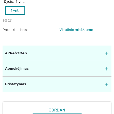
Dydis
1 vnt.
1 vnt.
363221
Produkto tipas
Vidutinio minkštumo
APRAŠYMAS
Apmokėjimas
Pristatymas
JORDAN