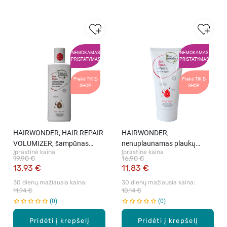
NEMOKAMAS
NEMOKAMAS
PRISTATYMAS
PRISTATYMAS
Prekė TIK E-
Prekė TIK E-
SHOP
SHOP
HAIRWONDER, HAIR REPAIR
HAIRWONDER,
VOLUMIZER, šampūnas
nenuplaunamas plaukų
Įprastinė kaina
Įprastinė kaina
plaukų apimčiai, 200 ml.
kremas, 100 ml
19,90 €
16,90 €
13,93 €
11,83 €
30 dienų mažiausia kaina: 
30 dienų mažiausia kaina: 
11,94 €
10,14 €
0
0
Pridėti į krepšelį
Pridėti į krepšelį