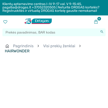
Klientų aptarnavimo centras I-IV 9-17 val. V 9-15:45,
pagalba@drogas.lt +37052320505 | Neturite DROGAS kortelės?
Registruokitės ir virtualią DROGAS kortelę gausite nemokamai!
0
Pagrindinis
Visi prekių ženklai
HAIRWONDER