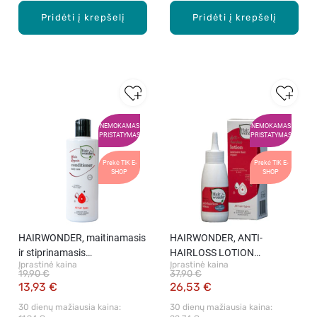
Pridėti į krepšelį
Pridėti į krepšelį
NEMOKAMAS
NEMOKAMAS
PRISTATYMAS
PRISTATYMAS
Prekė TIK E-
Prekė TIK E-
SHOP
SHOP
HAIRWONDER, maitinamasis
HAIRWONDER, ANTI-
ir stiprinamasis
HAIRLOSS LOTION
Įprastinė kaina
Įprastinė kaina
kondicionierius, 200 ml
LIPOSOMES, losjonas
19,90 €
37,90 €
slenkantiems plaukams, 75
13,93 €
26,53 €
ml.
30 dienų mažiausia kaina: 
30 dienų mažiausia kaina: 