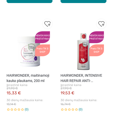
NEMOKAMAS
NEMOKAMAS
PRISTATYMAS
PRISTATYMAS
Prekė TIK E-
Prekė TIK E-
SHOP
SHOP
HAIRWONDER, maitinamoji
HAIRWONDER, INTENSIVE
kaukė plaukams, 200 ml
HAIR REPAIR ANTI-
Įprastinė kaina
Įprastinė kaina
HAIRLOSS, šampūnas
21,90 €
27,90 €
slenkantiems plaukams, 200
15,33 €
19,53 €
ml.
30 dienų mažiausia kaina: 
30 dienų mažiausia kaina: 
13,14 €
16,74 €
0
0