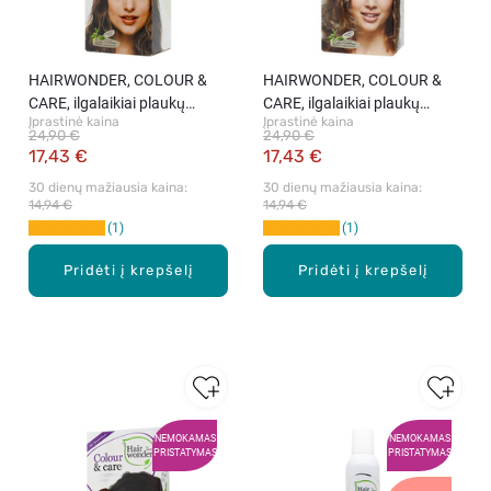
HAIRWONDER, COLOUR &
HAIRWONDER, COLOUR &
CARE, ilgalaikiai plaukų
CARE, ilgalaikiai plaukų
Įprastinė kaina
Įprastinė kaina
dažai, 7 VIDUTINĖ
dažai, 8 ŠVIESI BLONDINĖ,
24,90 €
24,90 €
BLONDINĖ, 100 ml.
100 ml.
17,43 €
17,43 €
30 dienų mažiausia kaina: 
30 dienų mažiausia kaina: 
14,94 €
14,94 €
1
1
Pridėti į krepšelį
Pridėti į krepšelį
NEMOKAMAS
NEMOKAMAS
PRISTATYMAS
PRISTATYMAS