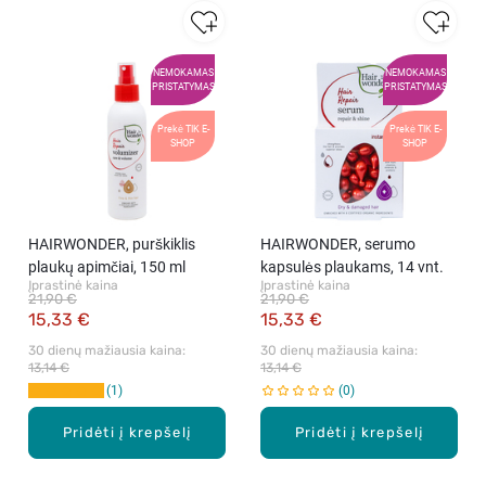
NEMOKAMAS
NEMOKAMAS
PRISTATYMAS
PRISTATYMAS
Prekė TIK E-
Prekė TIK E-
SHOP
SHOP
HAIRWONDER, purškiklis
HAIRWONDER, serumo
plaukų apimčiai, 150 ml
kapsulės plaukams, 14 vnt.
Įprastinė kaina
Įprastinė kaina
21,90 €
21,90 €
15,33 €
15,33 €
30 dienų mažiausia kaina: 
30 dienų mažiausia kaina: 
13,14 €
13,14 €
1
0
Pridėti į krepšelį
Pridėti į krepšelį