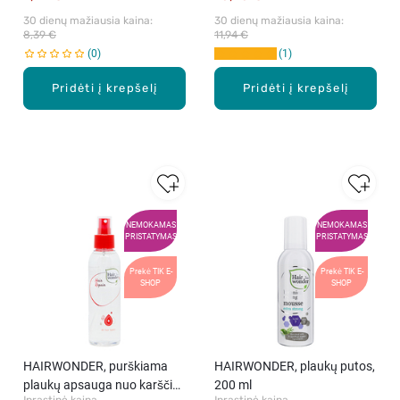
30 dienų mažiausia kaina: 
30 dienų mažiausia kaina: 
8,39 €
11,94 €
0
1
Pridėti į krepšelį
Pridėti į krepšelį
NEMOKAMAS
NEMOKAMAS
PRISTATYMAS
PRISTATYMAS
Prekė TIK E-
Prekė TIK E-
SHOP
SHOP
HAIRWONDER, purškiama
HAIRWONDER, plaukų putos,
plaukų apsauga nuo karščio,
200 ml