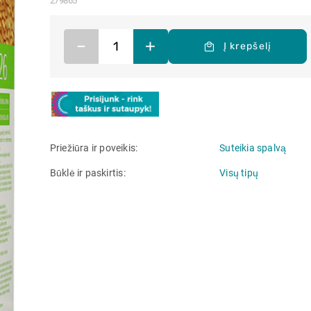
279865
–
+
Į krepšelį
Priežiūra ir poveikis
Suteikia spalvą
Būklė ir paskirtis
Visų tipų