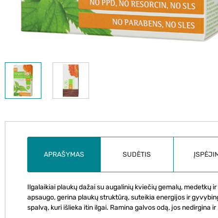
APRAŠYMAS
SUDĖTIS
ĮSPĖJI
Ilgalaikiai plaukų dažai su augalinių kviečių gemalų, medetkų ir 
apsaugo, gerina plaukų struktūrą, suteikia energijos ir gyvybi
spalvą, kuri išlieka itin ilgai. Ramina galvos odą, jos nedirgina 