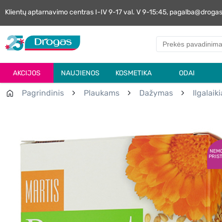
Klientų aptarnavimo centras I-IV 9-17 val. V 9-15:45, pagalba@droga
AKCIJOS
NAUJIENOS
KOSMETIKA
ODAI
Pagrindinis
Plaukams
Dažymas
Ilgalaik
NEM
PRIS