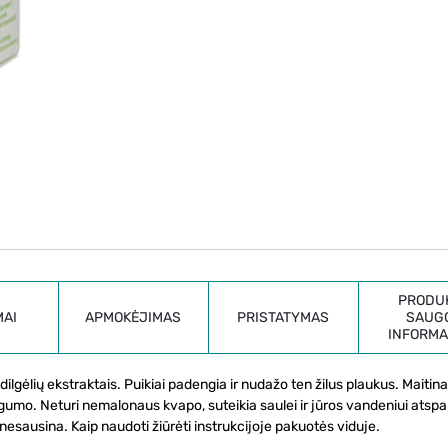
PRODU
MAI
APMOKĖJIMAS
PRISTATYMAS
SAUG
INFORMA
dilgėlių ekstraktais. Puikiai padengia ir nudažo ten žilus plaukus. Maitina
ngumo. Neturi nemalonaus kvapo, suteikia saulei ir jūros vandeniui atspa
ir nesausina. Kaip naudoti žiūrėti instrukcijoje pakuotės viduje.