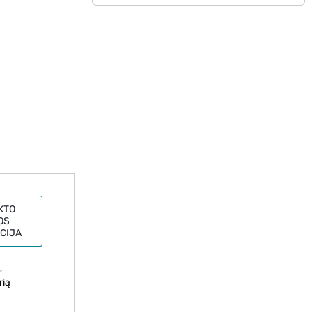
KTO
OS
CIJA
,
rią