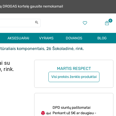
alią DROGAS kortelę gausite nemokamai!
0
AKSESUARAI
VYRAMS
DOVANOS
BLOG
tūraliais komponentais, 26 Šokoladinė, rink.
i su
 rink.
MARTIS RESPECT
Visi prekės ženklo produktai
DPD siuntų paštomatai
Perkant už 5€ ar daugiau -