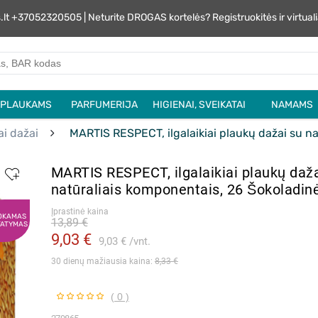
s.lt +37052320505 | Neturite DROGAS kortelės? Registruokitės ir virtu
PLAUKAMS
PARFUMERIJA
HIGIENAI, SVEIKATAI
NAMAMS
iai dažai
MARTIS RESPECT, ilgalaikiai plaukų dažai su na
MARTIS RESPECT, ilgalaikiai plaukų daža
natūraliais komponentais, 26 Šokoladinė,
Įprastinė kaina
OKAMAS
13,89 €
TATYMAS
9,03 €
9,03 €
vnt.
30 dienų mažiausia kaina: 
8,33 €
( 0 )