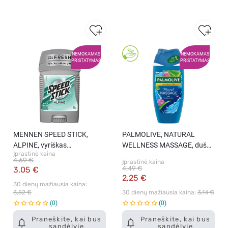
NEMOKAMAS
NEMOKAMAS
PRISTATYMAS
PRISTATYMAS
MENNEN SPEED STICK,
PALMOLIVE, NATURAL
ALPINE, vyriškas
WELLNESS MASSAGE, dušo
Įprastinė kaina
dezodorantas, 50 g,
gelis, 250 ml
4,69 €
Įprastinė kaina
4,49 €
3,05 €
2,25 €
30 dienų mažiausia kaina: 
3,52 €
30 dienų mažiausia kaina: 
3,14 €
0
0
Praneškite, kai bus
Praneškite, kai bus
sandėlyje
sandėlyje