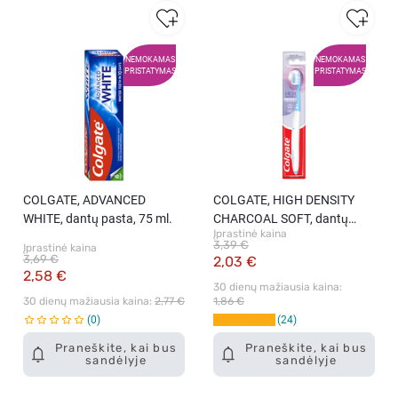
NEMOKAMAS
NEMOKAMAS
PRISTATYMAS
PRISTATYMAS
COLGATE, ADVANCED
COLGATE, HIGH DENSITY
WHITE, dantų pasta, 75 ml.
CHARCOAL SOFT, dantų
Įprastinė kaina
šepetėlis, 1 vnt
3,39 €
Įprastinė kaina
3,69 €
2,03 €
2,58 €
30 dienų mažiausia kaina: 
30 dienų mažiausia kaina: 
2,77 €
1,86 €
0
24
Praneškite, kai bus
Praneškite, kai bus
sandėlyje
sandėlyje