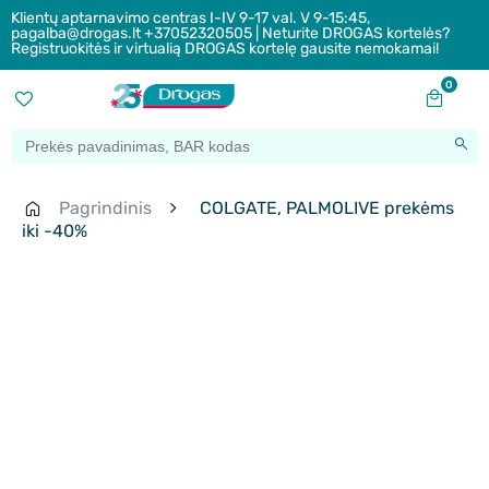
Klientų aptarnavimo centras I-IV 9-17 val. V 9-15:45,
pagalba@drogas.lt +37052320505 | Neturite DROGAS kortelės?
Registruokitės ir virtualią DROGAS kortelę gausite nemokamai!
0
Pagrindinis
COLGATE, PALMOLIVE prekėms
iki -40%