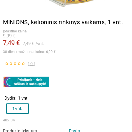
MINIONS, kelioninis rinkinys vaikams, 1 vnt.
Įprastinė kaina
9,99 €
7,49 €
7,49 €
vnt.
30 dienų mažiausia kaina: 
6,99 €
( 0 )
Dydis
1 vnt.
1 vnt.
486134
Produkto tekstūra
Pasta