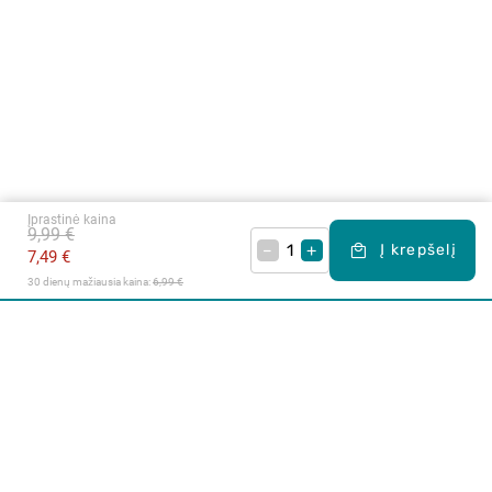
Įprastinė kaina
9,99 €
–
+
Į krepšelį
7,49 €
30 dienų mažiausia kaina: 
6,99 €