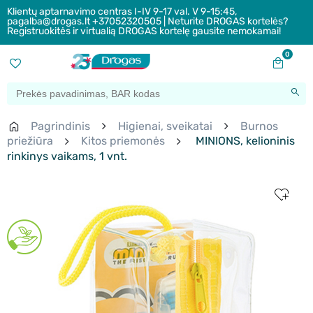
Klientų aptarnavimo centras I-IV 9-17 val. V 9-15:45,
pagalba@drogas.lt +37052320505 | Neturite DROGAS kortelės?
Registruokitės ir virtualią DROGAS kortelę gausite nemokamai!
0
Pagrindinis
Higienai, sveikatai
Burnos
priežiūra
Kitos priemonės
MINIONS, kelioninis
rinkinys vaikams, 1 vnt.