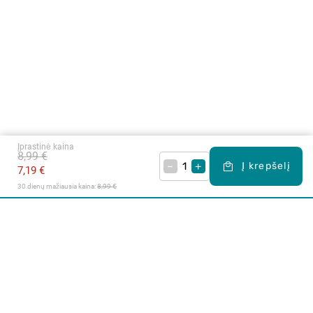
Įprastinė kaina
8,99 €
–
+
Į krepšelį
7,19 €
30 dienų mažiausia kaina: 
8,99 €