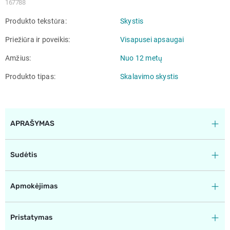
167788
Produkto tekstūra
Skystis
Priežiūra ir poveikis
Visapusei apsaugai
Amžius
Nuo 12 metų
Produkto tipas
Skalavimo skystis
APRAŠYMAS
Sudėtis
Apmokėjimas
Pristatymas