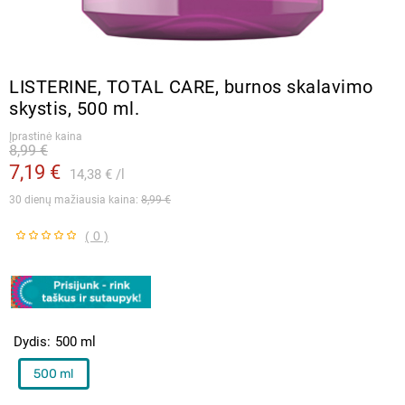
LISTERINE, TOTAL CARE, burnos skalavimo
skystis, 500 ml.
Įprastinė kaina
8,99 €
7,19 €
14,38 €
l
30 dienų mažiausia kaina: 
8,99 €
( 0 )
Dydis
500 ml
500 ml