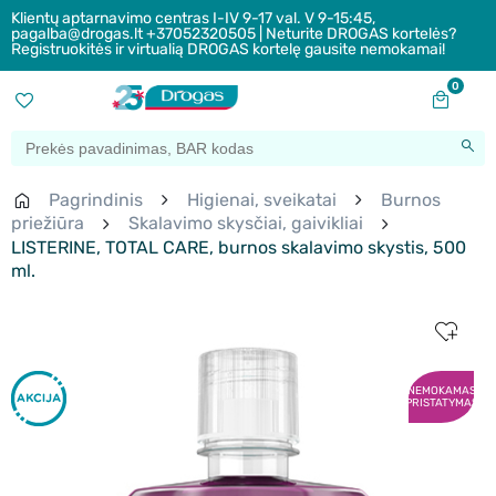
Klientų aptarnavimo centras I-IV 9-17 val. V 9-15:45,
pagalba@drogas.lt +37052320505 | Neturite DROGAS kortelės?
Registruokitės ir virtualią DROGAS kortelę gausite nemokamai!
0
Pagrindinis
Higienai, sveikatai
Burnos
priežiūra
Skalavimo skysčiai, gaivikliai
LISTERINE, TOTAL CARE, burnos skalavimo skystis, 500
ml.
NEMOKAMAS
PRISTATYMAS