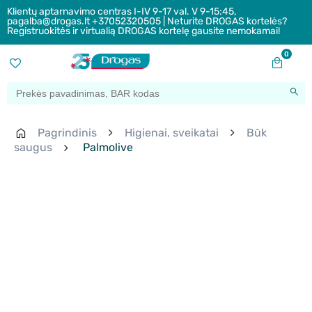
Klientų aptarnavimo centras I-IV 9-17 val. V 9-15:45,
pagalba@drogas.lt +37052320505 | Neturite DROGAS kortelės?
Registruokitės ir virtualią DROGAS kortelę gausite nemokamai!
0
Pagrindinis
Higienai, sveikatai
Būk
saugus
Palmolive