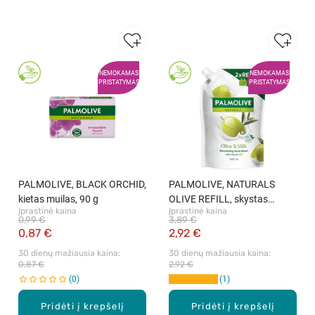
NEMOKAMAS
NEMOKAMAS
PRISTATYMAS
PRISTATYMAS
PALMOLIVE, BLACK ORCHID,
PALMOLIVE, NATURALS
kietas muilas, 90 g
OLIVE REFILL, skystas
Įprastinė kaina
Įprastinė kaina
muilas, 500 ml
0,99 €
3,89 €
0,87 €
2,92 €
30 dienų mažiausia kaina: 
30 dienų mažiausia kaina: 
0,87 €
2,92 €
0
1
Pridėti į krepšelį
Pridėti į krepšelį