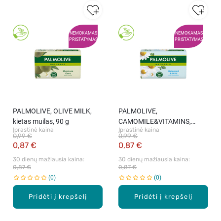
NEMOKAMAS
NEMOKAMAS
PRISTATYMAS
PRISTATYMAS
PALMOLIVE, OLIVE MILK,
PALMOLIVE,
kietas muilas, 90 g
CAMOMILE&VITAMINS,
Įprastinė kaina
Įprastinė kaina
kietas muilas, 90 g
0,99 €
0,99 €
0,87 €
0,87 €
30 dienų mažiausia kaina: 
30 dienų mažiausia kaina: 
0,87 €
0,87 €
0
0
Pridėti į krepšelį
Pridėti į krepšelį