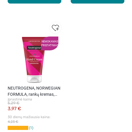
NEMOKAMAS
PRISTATYMAS
NEUTROGENA, NORWEGIAN
FORMULA, rankų kremas,
Įprastinė kaina
bekvapis, 75 ml
5,29 €
3,97 €
30 dienų mažiausia kaina: 
4,23 €
1