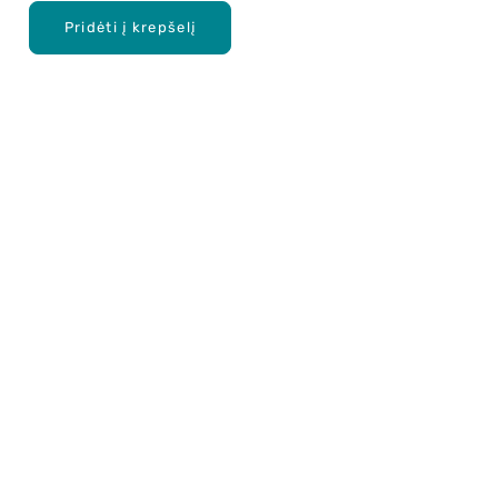
Pridėti į krepšelį
Apie mus
E. parduotuvė
Lojalumo programa