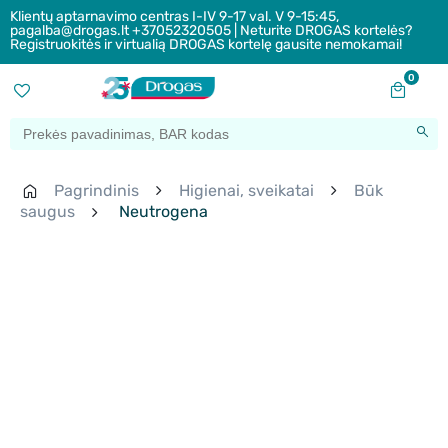
Klientų aptarnavimo centras I-IV 9-17 val. V 9-15:45,
pagalba@drogas.lt +37052320505 | Neturite DROGAS kortelės?
Registruokitės ir virtualią DROGAS kortelę gausite nemokamai!
0
Pagrindinis
Higienai, sveikatai
Būk
saugus
Neutrogena