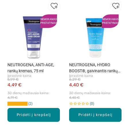
NEMOKAMAS
NEMOKAMAS
PRISTATYMAS
PRISTATYMAS
NEUTROGENA, ANTI-AGE,
NEUTROGENA, HYDRO
rankų kremas, 75 ml
BOOST®, gaivinantis rankų
Įprastinė kaina
Įprastinė kaina
kremas-gelis, 75 ml
5,99 €
6,29 €
4,49 €
4,40 €
30 dienų mažiausia kaina: 
30 dienų mažiausia kaina: 
4,79 €
4,40 €
2
0
Pridėti į krepšelį
Pridėti į krepšelį