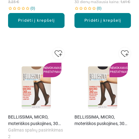
3,23 €
30 dienų mažiausia kaina: 
1,61 €
0
0
Pridėti į krepšelį
Pridėti į krepšelį
NEMOKAMAS
NEMOKAMAS
PRISTATYMAS
PRISTATYMAS
BELLISSIMA, MICRO,
BELLISSIMA, MICRO,
moteriškos puskojinės, 30
moteriškos puskojinės, 30
DEN, 1 pora
Galimas spalvų pasirinkimas
den, 1 pora
2