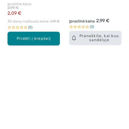
Įprastinė kaina
2,99 €
2,09 €
2,99 €
Įprastinė kaina
30 dienų mažiausia kaina: 
1,79 €
0
0
Praneškite, kai bus
Pridėti į krepšelį
sandėlyje
Apie mus
E. parduotuvė