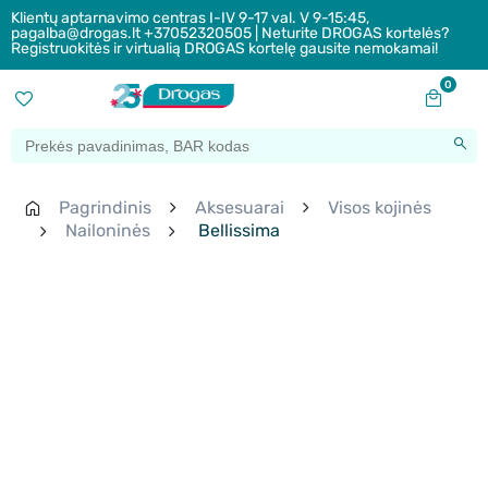
Klientų aptarnavimo centras I-IV 9-17 val. V 9-15:45,
pagalba@drogas.lt +37052320505 | Neturite DROGAS kortelės?
Registruokitės ir virtualią DROGAS kortelę gausite nemokamai!
0
Pagrindinis
Aksesuarai
Visos kojinės
Nailoninės
Bellissima