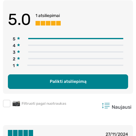
5.0
1 atsiliepimai
5
4
3
2
1
Palikti atsiliepimą
Filtruoti pagal nuotraukas
Naujausi
27/11/2024