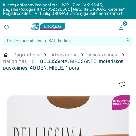
Klientų aptarnavimo centras I-IV 9-17 val. V 9-15:45,
pagalba@drogas.lt +37052320505 | Neturite DROGAS kortelės?
Registruokitės ir virtualią DROGAS kortelę gausite nemokamai!
0
Pagrindinis
Aksesuarai
Visos kojinės
Nailoninės
BELLISSIMA, RIPOSANTE, moteriškos
puskojinės, 40 DEN, MIELE, 1 pora
NEMOKAMAS
PRISTATYMAS