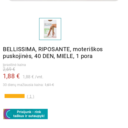
BELLISSIMA, RIPOSANTE, moteriškos
puskojinės, 40 DEN, MIELE, 1 pora
Įprastinė kaina
2,69 €
1,88 €
1,88 €
vnt.
30 dienų mažiausia kaina: 
1,61 €
( 1 )