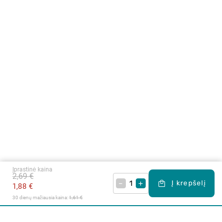
Įprastinė kaina
2,69 €
–
+
Į krepšelį
1,88 €
30 dienų mažiausia kaina: 
1,61 €