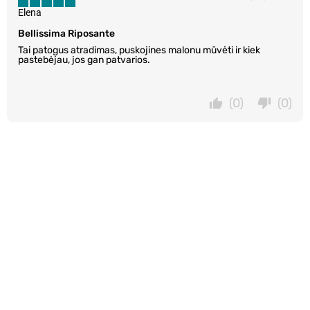
Elena
Bellissima Riposante
Tai patogus atradimas, puskojines malonu mūvėti ir kiek
pastebėjau, jos gan patvarios.
(0)
(0)