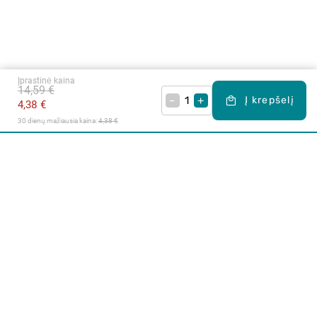
Įprastinė kaina
14,59 €
–
+
Į krepšelį
4,38 €
30 dienų mažiausia kaina: 
4,38 €
Apie mus
E. parduotuvė