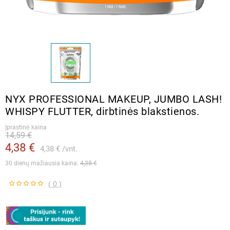
NYX PROFESSIONAL MAKEUP, JUMBO LASH!
WHISPY FLUTTER, dirbtinės blakstienos.
Įprastinė kaina
14,59 €
4,38 €
4,38 €
vnt.
30 dienų mažiausia kaina: 
4,38 €
( 0 )