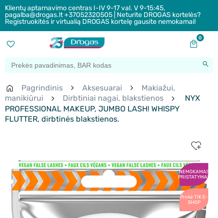
Klientų aptarnavimo centras I-IV 9-17 val. V 9-15:45,
pagalba@drogas.lt +37052320505 | Neturite DROGAS kortelės?
Registruokitės ir virtualią DROGAS kortelę gausite nemokamai!
0
Pagrindinis
Aksesuarai
Makiažui,
manikiūrui
Dirbtiniai nagai, blakstienos
NYX
PROFESSIONAL MAKEUP, JUMBO LASH! WHISPY
FLUTTER, dirbtinės blakstienos.
NEMOKAMAS
PRISTATYMAS
Prekė TIK E-
SHOP