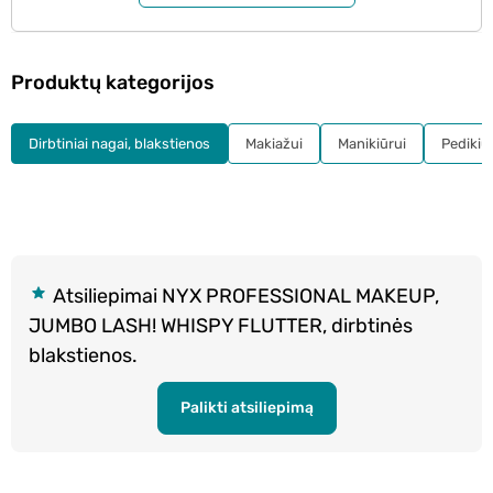
Produktų kategorijos
Dirbtiniai nagai, blakstienos
Makiažui
Manikiūrui
Pedikiū
Atsiliepimai NYX PROFESSIONAL MAKEUP,
JUMBO LASH! WHISPY FLUTTER, dirbtinės
blakstienos.
Palikti atsiliepimą