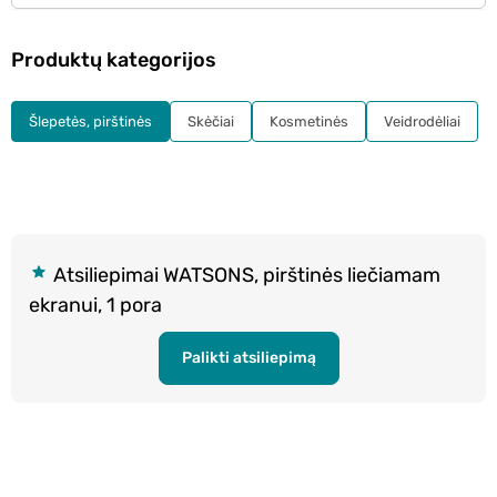
Produktų kategorijos
Šlepetės, pirštinės
Skėčiai
Kosmetinės
Veidrodėliai
Atsiliepimai WATSONS, pirštinės liečiamam
ekranui, 1 pora
Palikti atsiliepimą