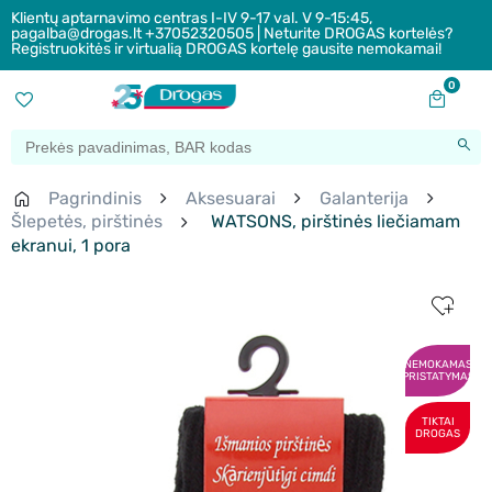
Klientų aptarnavimo centras I-IV 9-17 val. V 9-15:45,
pagalba@drogas.lt +37052320505 | Neturite DROGAS kortelės?
Registruokitės ir virtualią DROGAS kortelę gausite nemokamai!
0
Pagrindinis
Aksesuarai
Galanterija
Šlepetės, pirštinės
WATSONS, pirštinės liečiamam
ekranui, 1 pora
NEMOKAMAS
PRISTATYMAS
TIKTAI
DROGAS