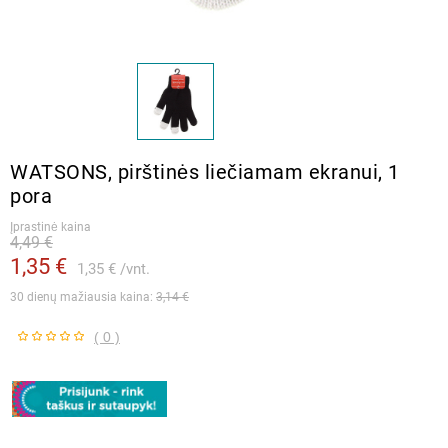
WATSONS, pirštinės liečiamam ekranui, 1
pora
Įprastinė kaina
4,49 €
1,35 €
1,35 €
vnt.
30 dienų mažiausia kaina: 
3,14 €
( 0 )