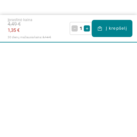
Įprastinė kaina
4,49 €
–
+
Į krepšelį
1,35 €
30 dienų mažiausia kaina: 
3,14 €
Apie mus
E. parduotuvė
Lojalumo programa