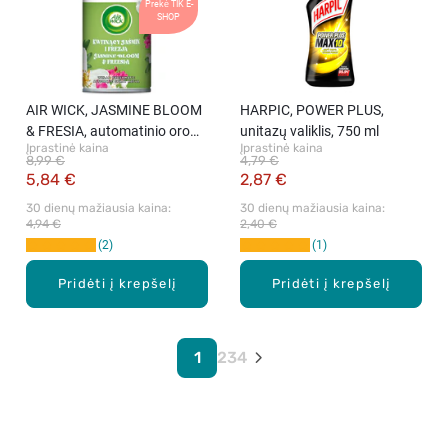
Prekė TIK E-
SHOP
AIR WICK, JASMINE BLOOM
HARPIC, POWER PLUS,
& FRESIA, automatinio oro
unitazų valiklis, 750 ml
Įprastinė kaina
Įprastinė kaina
gaiviklio aromato užpildas,
8,99 €
4,79 €
250 ml.
5,84 €
2,87 €
30 dienų mažiausia kaina: 
30 dienų mažiausia kaina: 
4,94 €
2,40 €
2
1
Pridėti į krepšelį
Pridėti į krepšelį
1
2
3
4