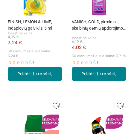
FINISH, LEMON & LIME,
VANISH, GOLD, pirminio
indaplovių gaiviklis, 5 ml
skalbinių dėmių apdorojimo
Įprastinė kaina
gelis, 200 ml
4,99 €
Įprastinė kaina
6,19 €
3,24 €
4,02 €
30 dienų mažiausia kaina: 
3,24 €
30 dienų mažiausia kaina: 
3,71 €
0
0
Pridėti į krepšelį
Pridėti į krepšelį
NEMOKAMAS
NEMOKAMAS
PRISTATYMAS
PRISTATYMAS