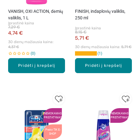
VANISH, OXI ACTION, dėmių
FINISH, indaplovių valiklis,
valiklis, 1 L
250 ml
Įprastinė kaina
7,29 €
Įprastinė kaina
8,15 €
4,74 €
5,71 €
30 dienų mažiausia kaina: 
4,37 €
30 dienų mažiausia kaina: 
5,71 €
0
1
Pridėti į krepšelį
Pridėti į krepšelį
NEMOKAMAS
NEMOKAMAS
PRISTATYMAS
PRISTATYMAS
Prekė TIK E-
SHOP