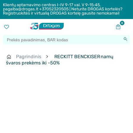
Klientų aptarnavimo centras I-IV 9-17 val. V 9-15:45,
pagalba@drogas.lt +37052320505 | Neturite DROGAS kortelės?
Registruokitės ir virtualią DROGAS kortelę gausite nemokamai!
0
Pagrindinis
RECKITT BENCKISER namų
švaros prekėms iki -50%