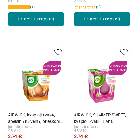
6,04 €
21,99 €
1
0
Pridėti į krepšelį
Pridėti į krepšelį
NEMOKAMAS
NEMOKAMAS
PRISTATYMAS
PRISTATYMAS
AIRWICK, kvapioji žvakė,
AIRWICK, SUMMER SWEET,
apelsinų ir švelnių prieskonių
kvapioji žvakė, 1 vnt.
Įprastinė kaina
Įprastinė kaina
aromato, 1 vnt.
4,99 €
4,99 €
2,74 €
2,74 €