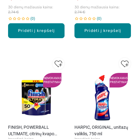
30 dienų mažiausia kaina: 
30 dienų mažiausia kaina: 
2,74 €
2,74 €
0
0
Pridėti į krepšelį
Pridėti į krepšelį
NEMOKAMAS
NEMOKAMAS
PRISTATYMAS
PRISTATYMAS
FINISH, POWERBALL
HARPIC, ORIGINAL, unitazų
ULTIMATE, citrinų kvapo
valiklis, 750 ml