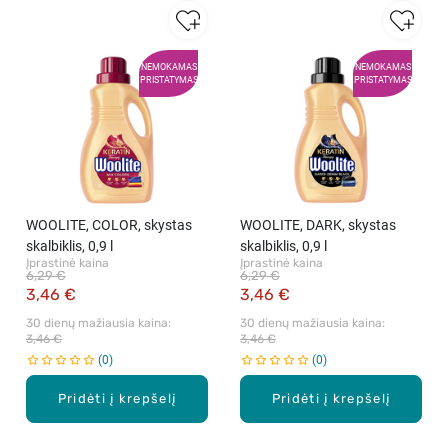
NEMOKAMAS
NEMOKAMAS
PRISTATYMAS
PRISTATYMAS
WOOLITE, COLOR, skystas
WOOLITE, DARK, skystas
skalbiklis, 0,9 l
skalbiklis, 0,9 l
Įprastinė kaina
Įprastinė kaina
6,29 €
6,29 €
3,46 €
3,46 €
30 dienų mažiausia kaina: 
30 dienų mažiausia kaina: 
3,46 €
3,46 €
0
0
Pridėti į krepšelį
Pridėti į krepšelį