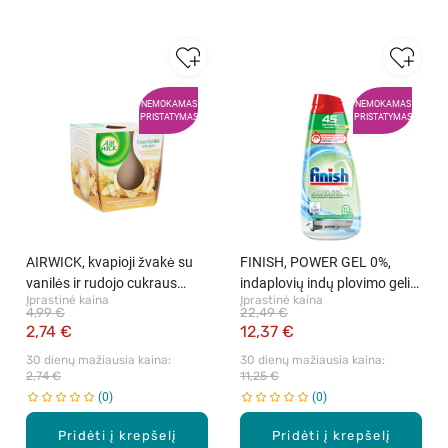
NEMOKAMAS
NEMOKAMAS
PRISTATYMAS
PRISTATYMAS
AIRWICK, kvapioji žvakė su
FINISH, POWER GEL 0%,
vanilės ir rudojo cukraus
indaplovių indų plovimo gelis,
Įprastinė kaina
Įprastinė kaina
aromatu, 105 g
900 ml
4,99 €
22,49 €
2,74 €
12,37 €
30 dienų mažiausia kaina: 
30 dienų mažiausia kaina: 
2,74 €
11,25 €
0
0
Pridėti į krepšelį
Pridėti į krepšelį