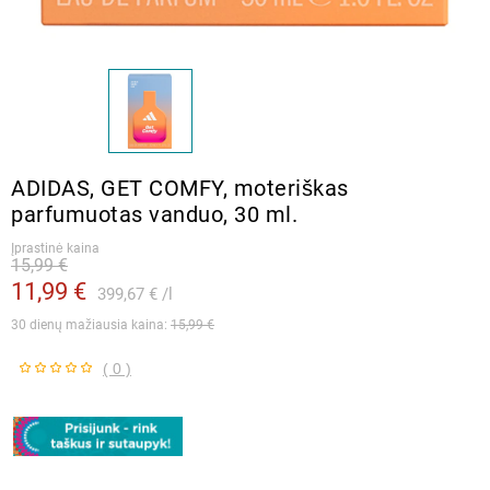
ADIDAS, GET COMFY, moteriškas
parfumuotas vanduo, 30 ml.
Įprastinė kaina
15,99 €
11,99 €
399,67 €
l
30 dienų mažiausia kaina: 
15,99 €
( 0 )