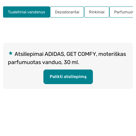
Tualetiniai vandenys
Dezodorantai
Rinkiniai
Parfumuota
Atsiliepimai ADIDAS, GET COMFY, moteriškas
parfumuotas vanduo, 30 ml.
Palikti atsiliepimą