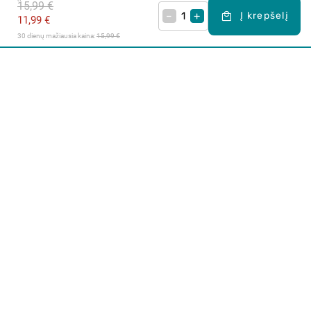
15,99 €
–
+
Į krepšelį
11,99 €
30 dienų mažiausia kaina: 
15,99 €
Apie mus
E. parduotuvė
Lojalumo programa
Klientų aptarnavimo centras