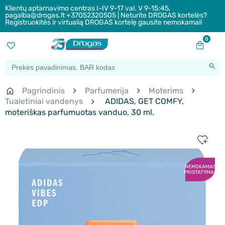
Klientų aptarnavimo centras I-IV 9-17 val. V 9-15:45,
pagalba@drogas.lt +37052320505 | Neturite DROGAS kortelės?
Registruokitės ir virtualią DROGAS kortelę gausite nemokamai!
0
Pagrindinis
Parfumerija
Moterims
Tualetiniai vandenys
ADIDAS, GET COMFY,
moteriškas parfumuotas vanduo, 30 ml.
NEMOKAMAS
PRISTATYMAS