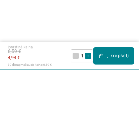
Įprastinė kaina
6,59 €
–
+
Į krepšelį
4,94 €
30 dienų mažiausia kaina: 
6,59 €
Apie mus