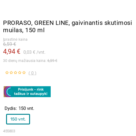
PRORASO, GREEN LINE, gaivinantis skutimosi
muilas, 150 ml
Įprastinė kaina
6,59 €
4,94 €
0,03 €
vnt.
30 dienų mažiausia kaina: 
6,59 €
( 0 )
Dydis
150 vnt.
150 vnt.
455803