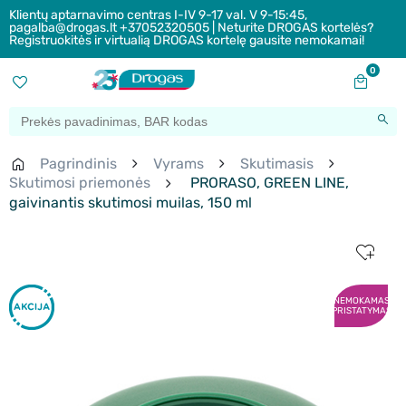
Klientų aptarnavimo centras I-IV 9-17 val. V 9-15:45,
pagalba@drogas.lt +37052320505 | Neturite DROGAS kortelės?
Registruokitės ir virtualią DROGAS kortelę gausite nemokamai!
0
Pagrindinis
Vyrams
Skutimasis
Skutimosi priemonės
PRORASO, GREEN LINE,
gaivinantis skutimosi muilas, 150 ml
NEMOKAMAS
PRISTATYMAS