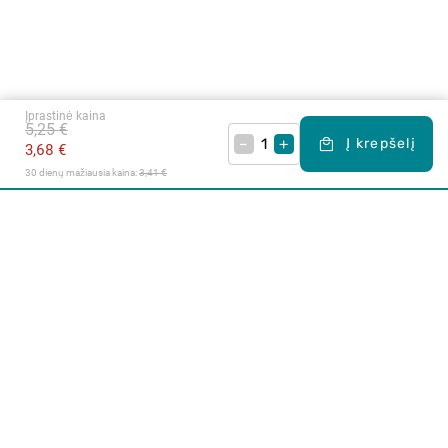
Įprastinė kaina
5,25 €
–
+
Į krepšelį
3,68 €
30 dienų mažiausia kaina: 
3,41 €
Apie mus
E. parduotuvė