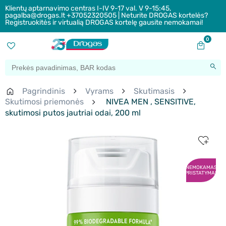
Klientų aptarnavimo centras I-IV 9-17 val. V 9-15:45,
pagalba@drogas.lt +37052320505 | Neturite DROGAS kortelės?
Registruokitės ir virtualią DROGAS kortelę gausite nemokamai!
0
Pagrindinis
Vyrams
Skutimasis
Skutimosi priemonės
NIVEA MEN , SENSITIVE,
skutimosi putos jautriai odai, 200 ml
NEMOKAMAS
PRISTATYMAS