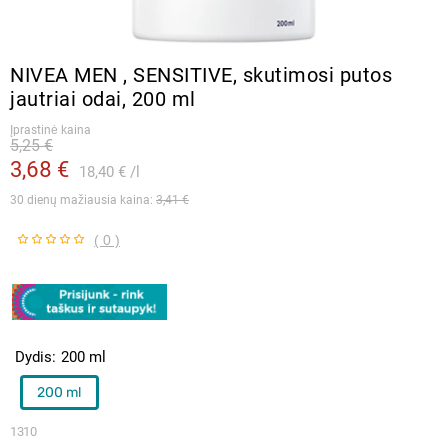
NIVEA MEN , SENSITIVE, skutimosi putos
jautriai odai, 200 ml
Įprastinė kaina
5,25 €
3,68 €
18,40 €
l
30 dienų mažiausia kaina: 
3,41 €
( 0 )
Dydis
200 ml
200 ml
1310