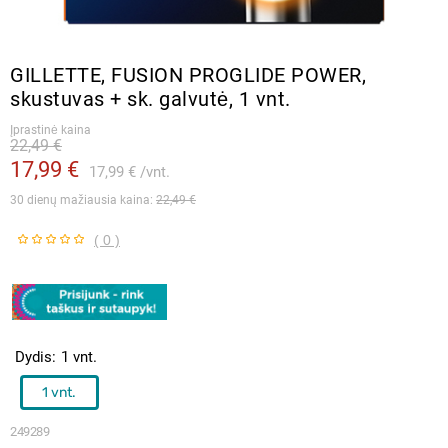
GILLETTE, FUSION PROGLIDE POWER,
skustuvas + sk. galvutė, 1 vnt.
Įprastinė kaina
22,49 €
17,99 €
17,99 €
vnt.
30 dienų mažiausia kaina: 
22,49 €
( 0 )
Dydis
1 vnt.
1 vnt.
249289