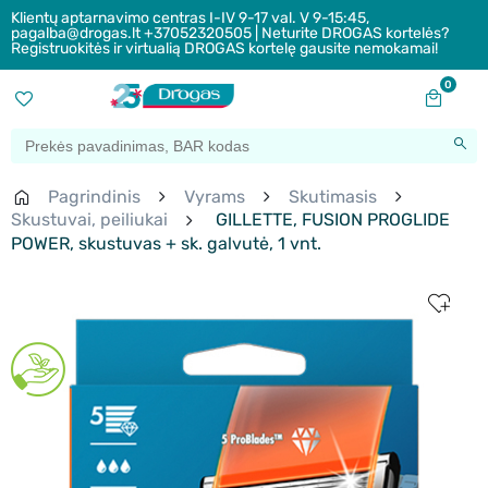
Klientų aptarnavimo centras I-IV 9-17 val. V 9-15:45,
pagalba@drogas.lt +37052320505 | Neturite DROGAS kortelės?
Registruokitės ir virtualią DROGAS kortelę gausite nemokamai!
0
Pagrindinis
Vyrams
Skutimasis
Skustuvai, peiliukai
GILLETTE, FUSION PROGLIDE
POWER, skustuvas + sk. galvutė, 1 vnt.