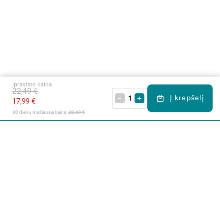
Įprastinė kaina
22,49 €
–
+
Į krepšelį
17,99 €
30 dienų mažiausia kaina: 
22,49 €
Apie mus