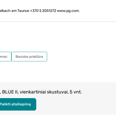
albach am Taunus +370 5 2051272 www.pg.com.
imosi
Barzdos priežiūra
 BLUE II, vienkartiniai skustuvai, 5 vnt.
Palikti atsiliepimą