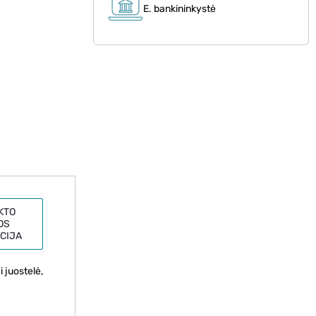
E. bankininkystė
KTO
OS
CIJA
 juostelė,