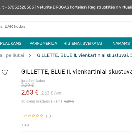
s.lt +37052320505 | Neturite DROGAS kortelės? Registruokitės ir virtu
PLAUKAMS
PARFUMERIJA
HIGIENAI, SVEIKATAI
NAMAMS
i, peiliukai
GILLETTE, BLUE II, vienkartiniai skustuvai, 
GILLETTE, BLUE II, vienkartiniai skustuva
Įprastinė kaina
3,29 €
2,63 €
2,63 €
vnt.
30 dienų mažiausia kaina: 
3,29 €
( 0 )
11691