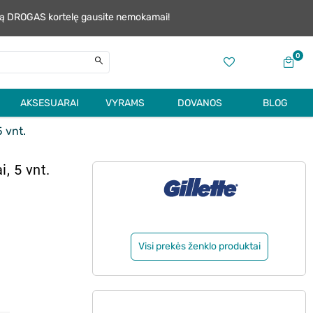
alią DROGAS kortelę gausite nemokamai!
0
AKSESUARAI
VYRAMS
DOVANOS
BLOG
5 vnt.
i, 5 vnt.
Visi prekės ženklo produktai