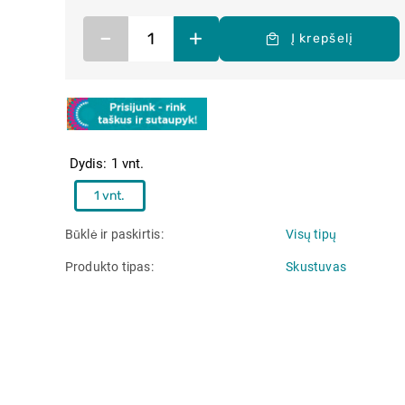
–
+
Į krepšelį
Dydis
1 vnt.
1 vnt.
Būklė ir paskirtis
Visų tipų
Produkto tipas
Skustuvas