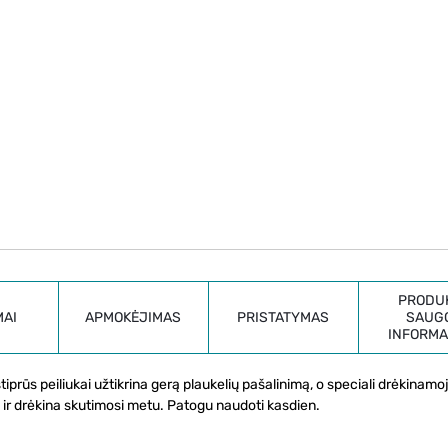
PRODU
MAI
APMOKĖJIMAS
PRISTATYMAS
SAUG
INFORMA
prūs peiliukai užtikrina gerą plaukelių pašalinimą, o speciali drėkinamoji
 ir drėkina skutimosi metu. Patogu naudoti kasdien.