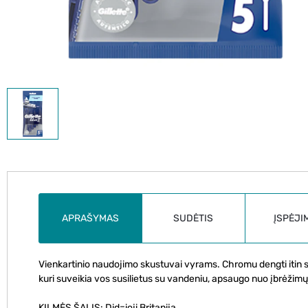
APRAŠYMAS
SUDĖTIS
ĮSPĖJI
Vienkartinio naudojimo skustuvai vyrams. Chromu dengti itin sti
kuri suveikia vos susilietus su vandeniu, apsaugo nuo įbrėžimų
KILMĖS ŠALIS: Did=ioji Britanija.