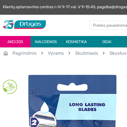
Klientų aptarnavimo centras I-IV 9-17 val. V 9-15:45, pagalba@droga
AKCIJOS
NAUJIENOS
KOSMETIKA
ODAI
Pagrindinis
Vyrams
Skutimasis
Skustuva