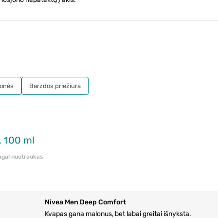
monės
Barzdos priežiūra
, 100 ml
pagal nuotraukas
Nivea Men Deep Comfort
Kvapas gana malonus, bet labai greitai išnyksta.