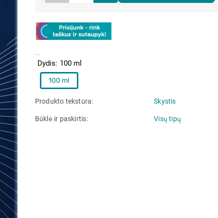
Dydis
100 ml
100 ml
Produkto tekstūra
Skystis
Būklė ir paskirtis
Visų tipų