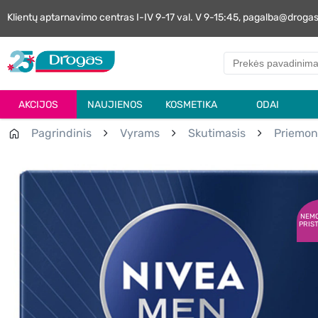
Klientų aptarnavimo centras I-IV 9-17 val. V 9-15:45, pagalba@droga
AKCIJOS
NAUJIENOS
KOSMETIKA
ODAI
Pagrindinis
Vyrams
Skutimasis
Priemon
NEM
PRIS