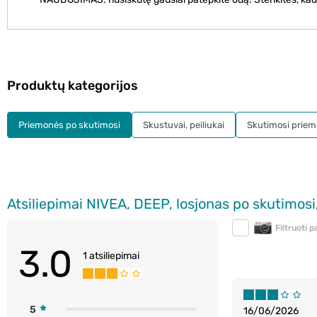
Produktų kategorijos
Priemonės po skutimosi
Skustuvai, peiliukai
Skutimosi prie
Atsiliepimai NIVEA, DEEP, losjonas po skutimosi
Filtruoti 
3.0
1 atsiliepimai
5
16/06/2026