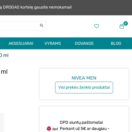
alią DROGAS kortelę gausite nemokamai!
0
AKSESUARAI
VYRAMS
DOVANOS
BLOG
0 ml
 ml
NIVEA MEN
Visi prekės ženklo produktai
DPD siuntų paštomatai
Perkant už 5€ ar daugiau -