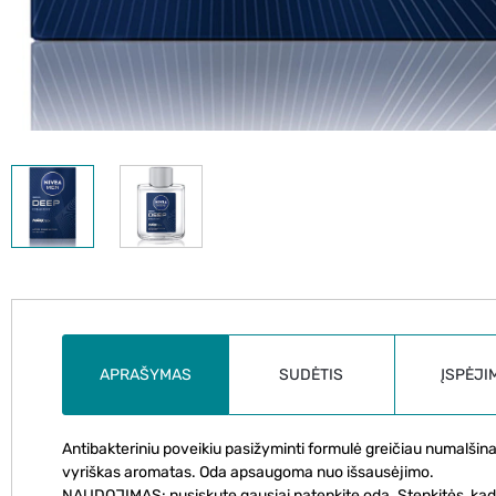
APRAŠYMAS
SUDĖTIS
ĮSPĖJI
Antibakteriniu poveikiu pasižyminti formulė greičiau numalšina
vyriškas aromatas. Oda apsaugoma nuo išsausėjimo.
NAUDOJIMAS: nusiskutę gausiai patepkite odą. Stenkitės, kad 