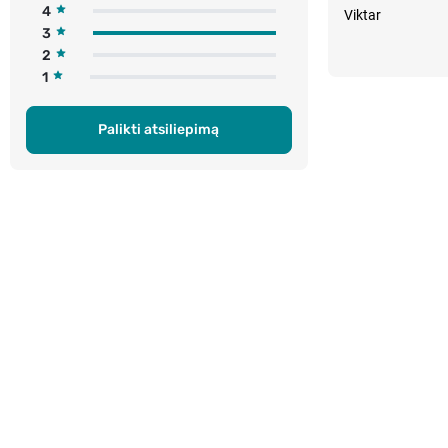
4
Viktar
3
2
1
Palikti atsiliepimą