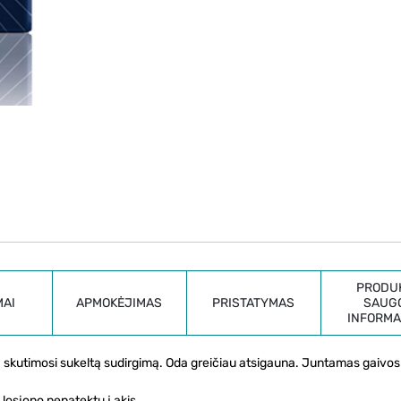
PRODU
MAI
APMOKĖJIMAS
PRISTATYMAS
SAUG
INFORMA
 skutimosi sukeltą sudirgimą. Oda greičiau atsigauna. Juntamas gaivos p
losjono nepatektų į akis.