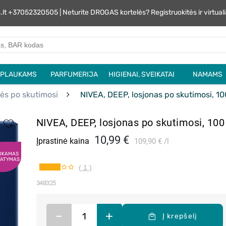
s.lt +37052320505 | Neturite DROGAS kortelės? Registruokitės ir virtu
PLAUKAMS
PARFUMERIJA
HIGIENAI, SVEIKATAI
NAMAMS
ės po skutimosi
NIVEA, DEEP, losjonas po skutimosi, 10
NIVEA, DEEP, losjonas po skutimosi, 100
10,99 €
Įprastinė kaina
109,90 €
l
OKAMAS
TATYMAS
( 1 )
348325
–
+
Į krepšelį