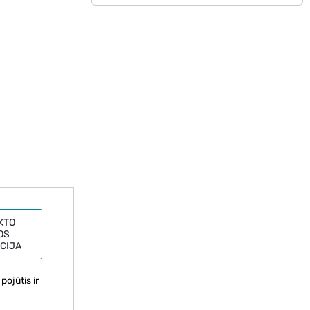
KTO
OS
CIJA
ojūtis ir