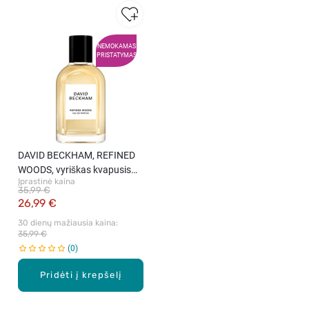
NEMOKAMAS
PRISTATYMAS
DAVID BECKHAM, REFINED
WOODS, vyriškas kvapusis
Įprastinė kaina
vanduo, 50 ml.
35,99 €
26,99 €
30 dienų mažiausia kaina: 
35,99 €
0
Pridėti į krepšelį