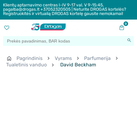
Klientų aptarnavimo centras I-IV 9-17 val. V 9-15:45,
pagalba@drogas.lt +37052320505 | Neturite DROGAS kortelės?
Registruokitės ir virtualią DROGAS kortelę gausite nemokamai!
0
Pagrindinis
Vyrams
Parfumerija
Tualetinis vanduo
David Beckham