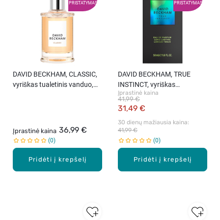
PRISTATYMAS
PRISTATYMAS
DAVID BECKHAM, CLASSIC,
DAVID BECKHAM, TRUE
vyriškas tualetinis vanduo,
INSTINCT, vyriškas
Įprastinė kaina
50 ml
parfumuotas vanduo, 50 ml.
41,99 €
31,49 €
30 dienų mažiausia kaina: 
36,99 €
41,99 €
Įprastinė kaina
0
0
Pridėti į krepšelį
Pridėti į krepšelį