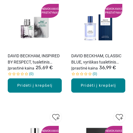
NEMOKAMAS
NEMOKAMAS
PRISTATYMAS
PRISTATYMAS
DAVID BECKHAM, INSPIRED
DAVID BECKHAM, CLASSIC
BY RESPECT, tualetinis
BLUE, vyriškas tualetinis
25,69 €
36,99 €
vanduo vyrams, 40 ml
Įprastinė kaina
vanduo, 50 ml
Įprastinė kaina
0
0
Pridėti į krepšelį
Pridėti į krepšelį
NEMOKAMAS
NEMOKAMAS