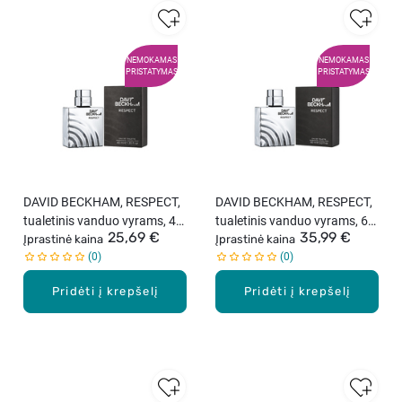
NEMOKAMAS
NEMOKAMAS
PRISTATYMAS
PRISTATYMAS
DAVID BECKHAM, RESPECT,
DAVID BECKHAM, RESPECT,
tualetinis vanduo vyrams, 40
tualetinis vanduo vyrams, 60
25,69 €
35,99 €
ml
Įprastinė kaina
ml
Įprastinė kaina
0
0
Pridėti į krepšelį
Pridėti į krepšelį