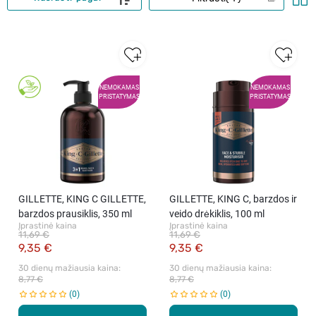
NEMOKAMAS
NEMOKAMAS
PRISTATYMAS
PRISTATYMAS
GILLETTE, KING C GILLETTE,
GILLETTE, KING C, barzdos ir
barzdos prausiklis, 350 ml
veido drėkiklis, 100 ml
Įprastinė kaina
Įprastinė kaina
11,69 €
11,69 €
9,35 €
9,35 €
30 dienų mažiausia kaina: 
30 dienų mažiausia kaina: 
8,77 €
8,77 €
0
0