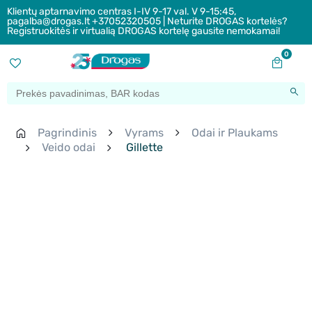
Klientų aptarnavimo centras I-IV 9-17 val. V 9-15:45,
pagalba@drogas.lt +37052320505 | Neturite DROGAS kortelės?
Registruokitės ir virtualią DROGAS kortelę gausite nemokamai!
0
Pagrindinis
Vyrams
Odai ir Plaukams
Veido odai
Gillette