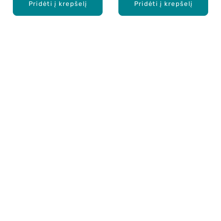
Pridėti į krepšelį
Pridėti į krepšelį
Apie mus
E. parduotuvė
Lojalumo programa