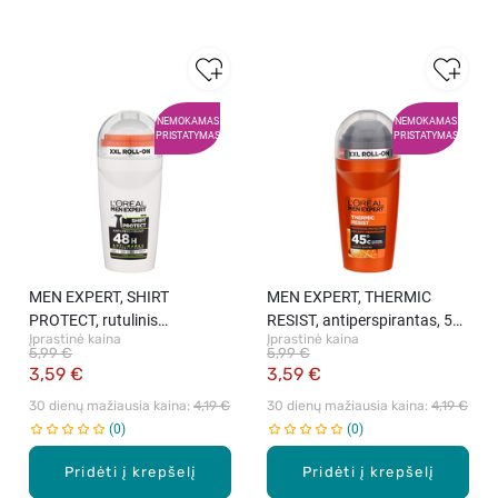
NEMOKAMAS
NEMOKAMAS
PRISTATYMAS
PRISTATYMAS
MEN EXPERT, SHIRT
MEN EXPERT, THERMIC
PROTECT, rutulinis
RESIST, antiperspirantas, 50
Įprastinė kaina
Įprastinė kaina
dezodorantas, 50 ml
ml
5,99 €
5,99 €
3,59 €
3,59 €
30 dienų mažiausia kaina: 
4,19 €
30 dienų mažiausia kaina: 
4,19 €
0
0
Pridėti į krepšelį
Pridėti į krepšelį