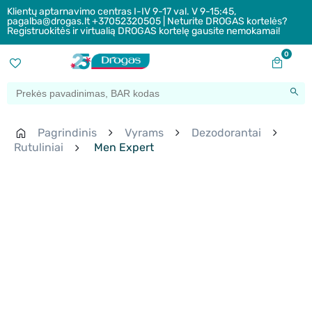
Klientų aptarnavimo centras I-IV 9-17 val. V 9-15:45,
pagalba@drogas.lt +37052320505 | Neturite DROGAS kortelės?
Registruokitės ir virtualią DROGAS kortelę gausite nemokamai!
0
Pagrindinis
Vyrams
Dezodorantai
Rutuliniai
Men Expert