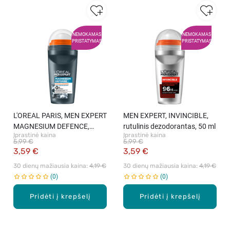
NEMOKAMAS
NEMOKAMAS
PRISTATYMAS
PRISTATYMAS
L'OREAL PARIS, MEN EXPERT
MEN EXPERT, INVINCIBLE,
MAGNESIUM DEFENCE,
rutulinis dezodorantas, 50 ml
Įprastinė kaina
Įprastinė kaina
hipoalerginis rutulinis
5,99 €
5,99 €
antiperspirantas, 50 ml
3,59 €
3,59 €
30 dienų mažiausia kaina: 
4,19 €
30 dienų mažiausia kaina: 
4,19 €
0
0
Pridėti į krepšelį
Pridėti į krepšelį