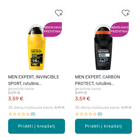
NEMOKAMAS
NEMOKAMAS
PRISTATYMAS
PRISTATYMAS
MEN EXPERT, INVINCIBLE
MEN EXPERT, CARBON
SPORT, rutulinis
PROTECT, rutulinis
Įprastinė kaina
Įprastinė kaina
antiperspirantas, 50 ml
dezodorantas, 50 ml
5,99 €
5,99 €
3,59 €
3,59 €
30 dienų mažiausia kaina: 
4,19 €
30 dienų mažiausia kaina: 
4,19 €
0
0
Pridėti į krepšelį
Pridėti į krepšelį