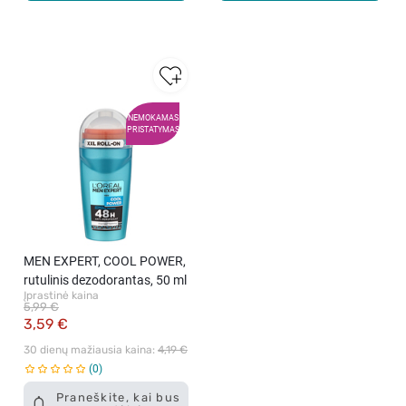
NEMOKAMAS
PRISTATYMAS
MEN EXPERT, COOL POWER,
rutulinis dezodorantas, 50 ml
Įprastinė kaina
5,99 €
3,59 €
30 dienų mažiausia kaina: 
4,19 €
0
Praneškite, kai bus