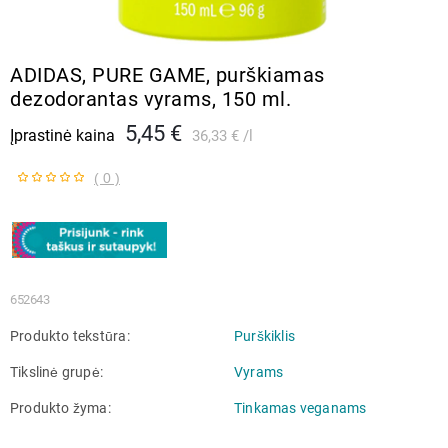
ADIDAS, PURE GAME, purškiamas
dezodorantas vyrams, 150 ml.
5,45 €
Įprastinė kaina
36,33 €
l
( 0 )
652643
Produkto tekstūra
Purškiklis
Tikslinė grupė
Vyrams
Produkto žyma
Tinkamas veganams