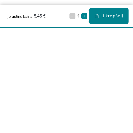
5,45 €
–
+
Į krepšelį
Įprastinė kaina
Apie mus
E. parduotuvė
Lojalumo programa