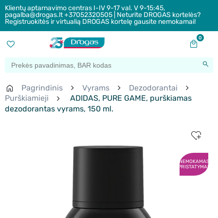
Klientų aptarnavimo centras I-IV 9-17 val. V 9-15:45,
pagalba@drogas.lt +37052320505 | Neturite DROGAS kortelės?
Registruokitės ir virtualią DROGAS kortelę gausite nemokamai!
0
Pagrindinis
Vyrams
Dezodorantai
Purškiamieji
ADIDAS, PURE GAME, purškiamas
dezodorantas vyrams, 150 ml.
NEMOKAMAS
PRISTATYMAS