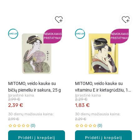
NEMOKAMAS
NEMOKAMAS
PRISTATYMAS
PRISTATYMAS
MITOMO, veido kaukė su
MITOMO, veido kaukė su
bičių pieneliu ir sakura, 25 g
vitaminu E ir kietagrūdžiu, 1
Įprastinė kaina
Įprastinė kaina
vnt.
2,99 €
2,29 €
2,39 €
1,83 €
30 dienų mažiausia kaina: 
30 dienų mažiausia kaina: 
2,99 €
2,29 €
0
0
Pridėti į krepšelį
Pridėti į krepšelį