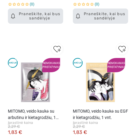
0
0
Praneškite, kai bus
Praneškite, kai bus
sandėlyje
sandėlyje
NEMOKAMAS
NEMOKAMAS
PRISTATYMAS
PRISTATYMAS
MITOMO, veido kaukė su
MITOMO, veido kaukė su EGF
arbutinu ir kietagrūdžiu, 1
ir kietagrūdžiu, 1 vnt.
Įprastinė kaina
Įprastinė kaina
vnt.
2,29 €
2,29 €
1,83 €
1,83 €