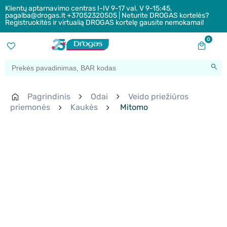
Klientų aptarnavimo centras I-IV 9-17 val. V 9-15:45,
pagalba@drogas.lt +37052320505 | Neturite DROGAS kortelės?
Registruokitės ir virtualią DROGAS kortelę gausite nemokamai!
0
Pagrindinis
Odai
Veido priežiūros
priemonės
Kaukės
Mitomo