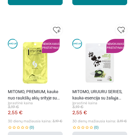
NEMOKAMAS
NEMOKAMAS
PRISTATYMAS
PRISTATYMAS
MITOMO, PREMIUM, kaukė
MITOMO, URUURU SERIES,
nuo raukšlių akių srityje su
kaukė-esencija su žaliąja
Įprastinė kaina
Įprastinė kaina
auksu ir bičių nuodais, 4,5 g
arbata, 25 g
3,19 €
3,19 €
2,55 €
2,55 €
30 dienų mažiausia kaina: 
3,19 €
30 dienų mažiausia kaina: 
3,19 €
0
0