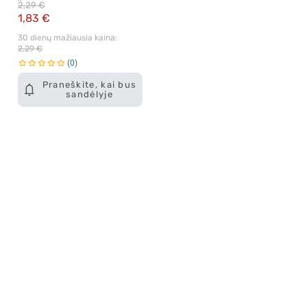
2,29 €
1,83 €
30 dienų mažiausia kaina: 
2,29 €
0
Praneškite, kai bus
sandėlyje
Apie mus
E. parduotuvė