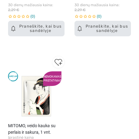
30 dienų mažiausia kaina: 
30 dienų mažiausia kaina: 
2,29 €
2,29 €
0
0
Praneškite, kai bus
Praneškite, kai bus
sandėlyje
sandėlyje
NEMOKAMAS
PRISTATYMAS
MITOMO, veido kaukė su
perlais ir sakura, 1 vnt.
Įprastinė kaina