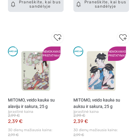
Praneškite, kai bus
Praneškite, kai bus
sandėlyje
sandėlyje
NEMOKAMAS
NEMOKAMAS
PRISTATYMAS
PRISTATYMAS
MITOMO, veido kaukė su
MITOMO, veido kaukė su
alaviju ir sakura, 25 g
auksu ir sakura, 25 g
Įprastinė kaina
Įprastinė kaina
2,99 €
2,99 €
2,39 €
2,39 €
30 dienų mažiausia kaina: 
30 dienų mažiausia kaina: 
2,99 €
2,99 €