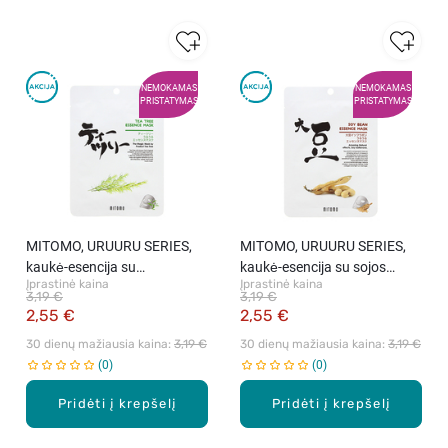
NEMOKAMAS
NEMOKAMAS
PRISTATYMAS
PRISTATYMAS
MITOMO, URUURU SERIES,
MITOMO, URUURU SERIES,
kaukė-esencija su
kaukė-esencija su sojos
Įprastinė kaina
Įprastinė kaina
arbatmedžio aliejumi, 25 g
pupelėmis, 25 g
3,19 €
3,19 €
2,55 €
2,55 €
30 dienų mažiausia kaina: 
3,19 €
30 dienų mažiausia kaina: 
3,19 €
0
0
Pridėti į krepšelį
Pridėti į krepšelį