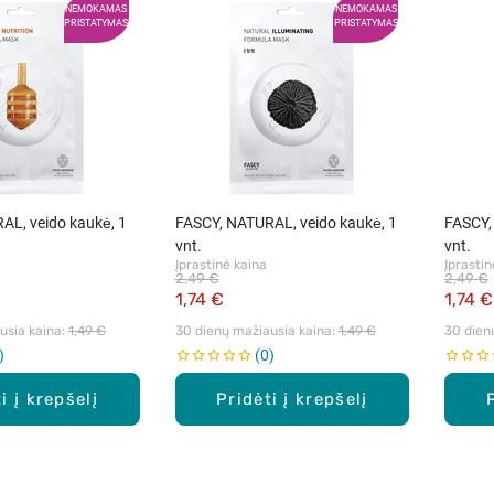
NEMOKAMAS
NEMOKAMAS
PRISTATYMAS
PRISTATYMAS
AL, veido kaukė, 1
FASCY, NATURAL, veido kaukė, 1
FASCY,
vnt.
vnt.
Įprastinė kaina
Įprastin
2,49 €
2,49 €
1,74 €
1,74 €
sia kaina: 
1,49 €
30 dienų mažiausia kaina: 
1,49 €
30 dien
0
i į krepšelį
Pridėti į krepšelį