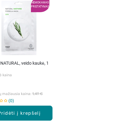
NEMOKAMAS
PRISTATYMAS
 NATURAL, veido kaukė, 1
ė kaina
ų mažiausia kaina: 
1,49 €
0
Pridėti į krepšelį