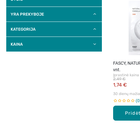
YRA PREKYBOJE
KATEGORIJA
KAINA
FASCY, NATUR
vnt.
Įprastinė kaina
2,49 €
1,74 €
30 dienų mažiau
0
Pridėt