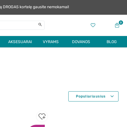
alią DROGAS kortelę gausite nemokamai!
0
AKSESUARAI
VYRAMS
DOVANOS
BLOG