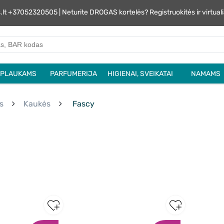
s.lt +37052320505 | Neturite DROGAS kortelės? Registruokitės ir virtu
PLAUKAMS
PARFUMERIJA
HIGIENAI, SVEIKATAI
NAMAMS
s
Kaukės
Fascy