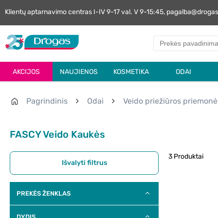
Klientų aptarnavimo centras I-IV 9-17 val. V 9-15:45, pagalba@droga
AKCIJOS
NAUJIENOS
KOSMETIKA
ODAI
Pagrindinis
Odai
Veido priežiūros priemonė
FASCY Veido Kaukės
3 Produktai
Išvalyti filtrus
PREKĖS ŽENKLAS
DYDIS