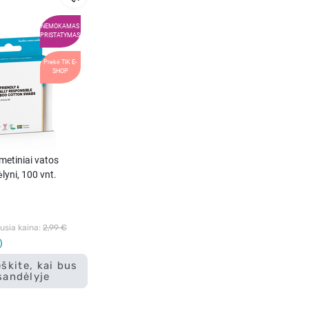
NEMOKAMAS
PRISTATYMAS
Prekė TIK E-
SHOP
etiniai vatos
lyni, 100 vnt.
sia kaina: 
2,99 €
škite, kai bus
sandėlyje