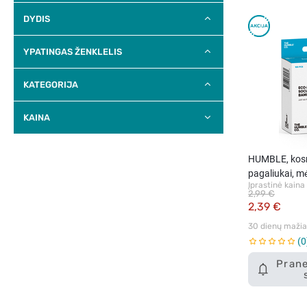
DYDIS
YPATINGAS ŽENKLELIS
KATEGORIJA
KAINA
HUMBLE, kosm
pagaliukai, mė
Įprastinė kaina
2,99 €
2,39 €
30 dienų mažiau
0
Prane