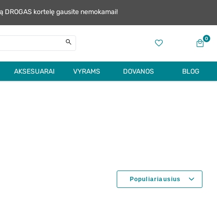
alią DROGAS kortelę gausite nemokamai!
0
AKSESUARAI
VYRAMS
DOVANOS
BLOG