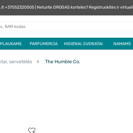
s.lt +37052320505 | Neturite DROGAS kortelės? Registruokitės ir virtu
PLAUKAMS
PARFUMERIJA
HIGIENAI, SVEIKATAI
NAMAMS
tai, servetėlės
The Humble Co.