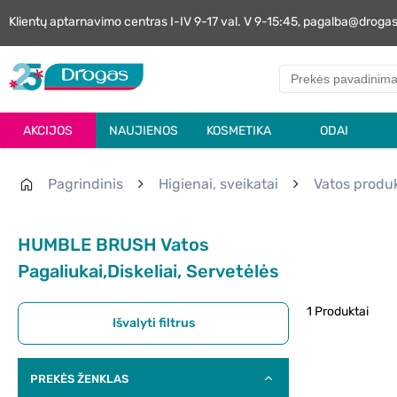
Klientų aptarnavimo centras I-IV 9-17 val. V 9-15:45, pagalba@droga
AKCIJOS
NAUJIENOS
KOSMETIKA
ODAI
Pagrindinis
Higienai, sveikatai
Vatos produk
HUMBLE BRUSH Vatos
Pagaliukai,diskeliai, Servetėlės
1 Produktai
Išvalyti filtrus
PREKĖS ŽENKLAS