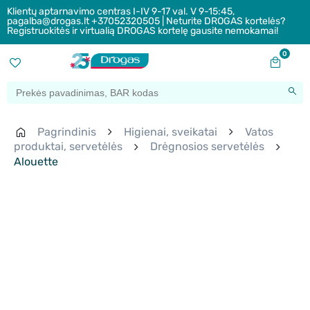
Klientų aptarnavimo centras I-IV 9-17 val. V 9-15:45,
pagalba@drogas.lt +37052320505 | Neturite DROGAS kortelės?
Registruokitės ir virtualią DROGAS kortelę gausite nemokamai!
0
Pagrindinis
Higienai, sveikatai
Vatos
produktai, servetėlės
Drėgnosios servetėlės
Alouette