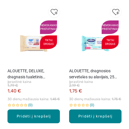
NEMOKAMAS
NEMOKAMAS
PRISTATYMAS
PRISTATYMAS
TIKTAI
TIKTAI
DROGAS
DROGAS
ALOUETTE, DELUXE,
ALOUETTE, drėgnosios
drėgnasis tualetinis
servetėlės su alavijais, 25
Įprastinė kaina
Įprastinė kaina
popierius, 20 vnt.
vnt.
1,79 €
2,19 €
1,40 €
1,75 €
30 dienų mažiausia kaina: 
1,45 €
30 dienų mažiausia kaina: 
1,75 €
0
0
Pridėti į krepšelį
Pridėti į krepšelį