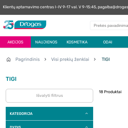
Klientų aptarnavimo centras I-IV 9-17 val. V 9-15:45, pagalba@droga
AKCIJOS
NAUJIENOS
KOSMETIKA
ODAI
Pagrindinis
Visi prekių ženklai
TIGI
TIGI
18 Produktai
Išvalyti filtrus
KATEGORIJA
DYDIS