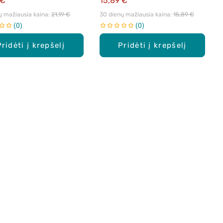
 €
15,89 €
ų mažiausia kaina: 
21,19 €
30 dienų mažiausia kaina: 
15,89 €
0
0
Pridėti į krepšelį
Pridėti į krepšelį