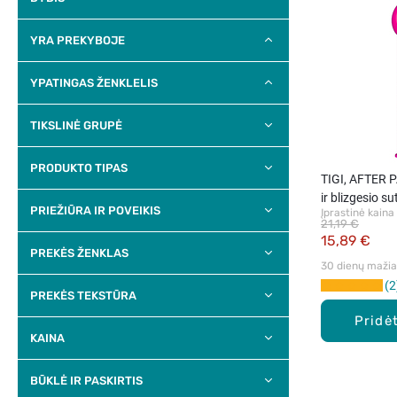
YRA PREKYBOJE
YPATINGAS ŽENKLELIS
TIKSLINĖ GRUPĖ
PRODUKTO TIPAS
TIGI, AFTER P
ir blizgesio s
PRIEŽIŪRA IR POVEIKIS
Įprastinė kaina
kremas, 100 
21,19 €
15,89 €
PREKĖS ŽENKLAS
30 dienų mažiau
2
PREKĖS TEKSTŪRA
Pridėt
KAINA
BŪKLĖ IR PASKIRTIS