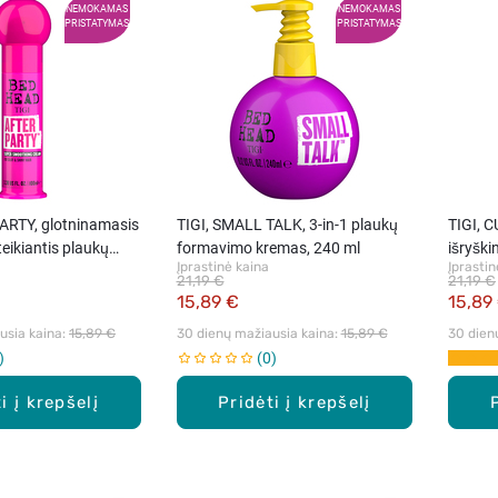
NEMOKAMAS
NEMOKAMAS
PRISTATYMAS
PRISTATYMAS
ARTY, glotninamasis
TIGI, SMALL TALK, 3-in-1 plaukų
TIGI, 
uteikiantis plaukų
formavimo kremas, 240 ml
išryški
Įprastinė kaina
Įprastin
ml
kremas
21,19 €
21,19 €
15,89 €
15,89
sia kaina: 
15,89 €
30 dienų mažiausia kaina: 
15,89 €
30 dien
0
i į krepšelį
Pridėti į krepšelį