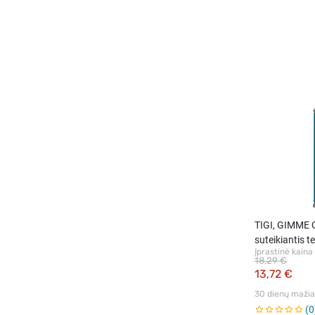
TIGI, GIMME 
suteikiantis t
Įprastinė kaina
suteikiantis, 
18,29 €
13,72 €
30 dienų mažiau
0