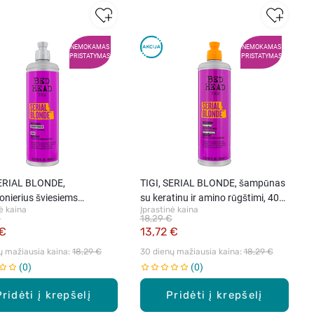
NEMOKAMAS
NEMOKAMAS
PRISTATYMAS
PRISTATYMAS
SERIAL BLONDE,
TIGI, SERIAL BLONDE, šampūnas
onierius šviesiems
su keratinu ir amino rūgštimi, 400
ė kaina
Įprastinė kaina
ms su proteinu, 400 ml
ml
€
18,29 €
 €
13,72 €
ų mažiausia kaina: 
18,29 €
30 dienų mažiausia kaina: 
18,29 €
0
0
Pridėti į krepšelį
Pridėti į krepšelį