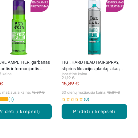
NEMOKAMAS
NEMOKAMAS
PRISTATYMAS
PRISTATYMAS
CURL AMPLIFIER, garbanas
TIGI, HARD HEAD HAIRSPRAY,
nantis ir formuojantis
stiprios fiksacijos plaukų lakas,
ė kaina
Įprastinė kaina
, 113 ml
385 ml
21,19 €
 €
15,89 €
ų mažiausia kaina: 
15,89 €
30 dienų mažiausia kaina: 
15,89 €
1
0
Pridėti į krepšelį
Pridėti į krepšelį