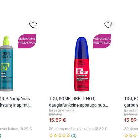
NEMOKAMAS
NEMOKAMAS
PRISTATYMAS
PRISTATYMAS
GRIP, šampūnas
TIGI, SOME LIKE IT HOT,
TIGI, 
ekstūrą ir apimtį
daugiafunkcinė apsauga nuo
garban
Įprastinė kaina
Įprastin
400 ml
karščio, 1 vnt.
polimer
21,19 €
21,19 €
15,89 €
15,89
sia kaina: 
18,29 €
30 dienų mažiausia kaina: 
15,89 €
30 dien
0