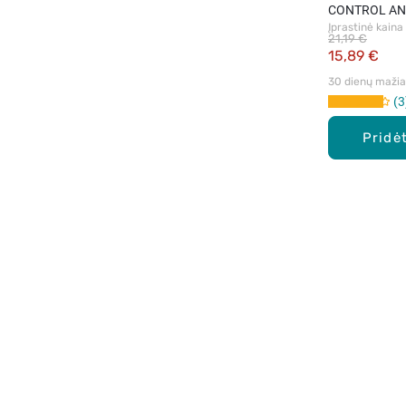
CONTROL AN
Įprastinė kaina
SERUM, serum
21,19 €
lygiems plau
15,89 €
30 dienų mažiau
3
Pridėt