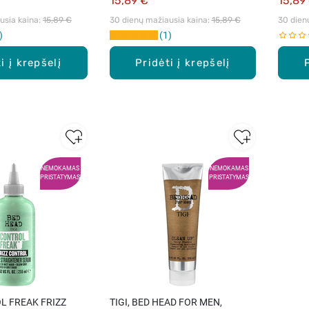
15,89 €
15,89
sia kaina: 
15,89 €
30 dienų mažiausia kaina: 
15,89 €
30 dien
1
i į krepšelį
Pridėti į krepšelį
NEMOKAMAS
NEMOKAMAS
PRISTATYMAS
PRISTATYMAS
OL FREAK FRIZZ
TIGI, BED HEAD FOR MEN,