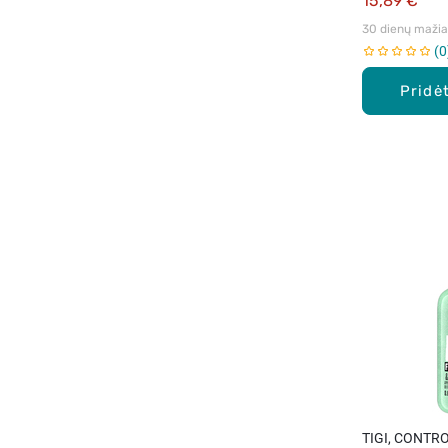
15,89 €
30 dienų mažiau
0
Pridėt
TIGI, CONTR