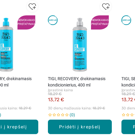
NEMOKAMAS
NEMOKAMAS
PRISTATYMAS
PRISTATYMAS
RY, drėkinamasis
TIGI, RECOVERY, drėkinamasis
TIGI, 
0 ml
kondicionierius, 400 ml
kondici
Įprastinė kaina
Įprastin
plauka
18,29 €
18,29 
13,72 €
13,72
sia kaina: 
18,29 €
30 dienų mažiausia kaina: 
18,29 €
30 dien
0
i į krepšelį
Pridėti į krepšelį