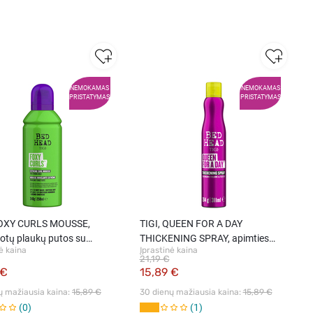
NEMOKAMAS
NEMOKAMAS
PRISTATYMAS
PRISTATYMAS
FOXY CURLS MOUSSE,
TIGI, QUEEN FOR A DAY
otų plaukų putos su
THICKENING SPRAY, apimties
ė kaina
Įprastinė kaina
ais, 250 ml
suteikiantis purškiklis, 311 ml
21,19 €
 €
15,89 €
ų mažiausia kaina: 
15,89 €
30 dienų mažiausia kaina: 
15,89 €
0
1