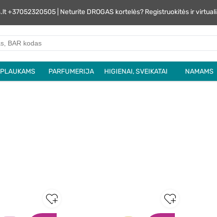
s.lt +37052320505 | Neturite DROGAS kortelės? Registruokitės ir virtu
PLAUKAMS
PARFUMERIJA
HIGIENAI, SVEIKATAI
NAMAMS