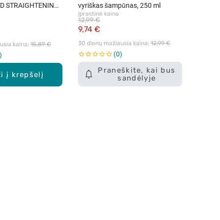
D STRAIGHTENING
vyriškas šampūnas, 250 ml
Įprastinė kaina
as glotniems ir
12,99 €
kams, 255 ml
9,74 €
30 dienų mažiausia kaina: 
12,99 €
sia kaina: 
15,89 €
0
Praneškite, kai bus
i į krepšelį
sandėlyje