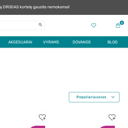
alią DROGAS kortelę gausite nemokamai!
0
AKSESUARAI
VYRAMS
DOVANOS
BLOG