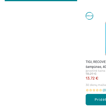
TIGI, RECOVE
šampūnas, 40
Įprastinė kaina
18,29 €
13,72 €
30 dienų mažiau
0
Pridėt