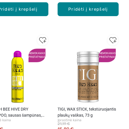
Pridėti į krepšelį
Pridėti į krepšelį
NEMOKAMAS
NEMOKAMAS
PRISTATYMAS
PRISTATYMAS
OH BEE HIVE DRY
TIGI, WAX STICK, tekstūruojantis
OO, sausas šampūnas,
plaukų vaškas, 73 g
ė kaina
Įprastinė kaina
21,19 €