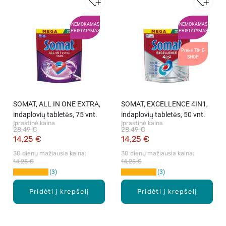
NEMOKAMAS
NEMOKAMAS
PRISTATYMAS
PRISTATYMAS
Prekė TIK E-
SHOP
SOMAT, ALL IN ONE EXTRA,
SOMAT, EXCELLENCE 4IN1,
indaplovių tabletės, 75 vnt.
indaplovių tabletės, 50 vnt.
Įprastinė kaina
Įprastinė kaina
28,49 €
28,49 €
14,25 €
14,25 €
30 dienų mažiausia kaina: 
30 dienų mažiausia kaina: 
14,25 €
14,25 €
3
3
Pridėti į krepšelį
Pridėti į krepšelį