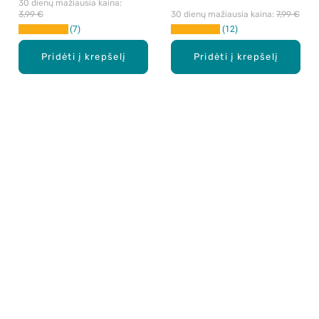
30 dienų mažiausia kaina: 
3,99 €
30 dienų mažiausia kaina: 
7,99 €
7
12
Pridėti į krepšelį
Pridėti į krepšelį
Apie mus
E. parduotuvė