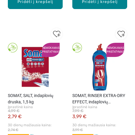
Pridėti į krepšelį
Pridėti į krepšelį
NEMOKAMAS
NEMOKAMAS
PRISTATYMAS
PRISTATYMAS
SOMAT, SALT, indaplovių
SOMAT, RINSER EXTRA-DRY
druska, 1,5 kg
EFFECT, indaplovių
Įprastinė kaina
Įprastinė kaina
skalavimo priemonė, 750 ml
4,99 €
7,99 €
2,79 €
3,99 €
30 dienų mažiausia kaina: 
30 dienų mažiausia kaina: 
2,74 €
3,99 €