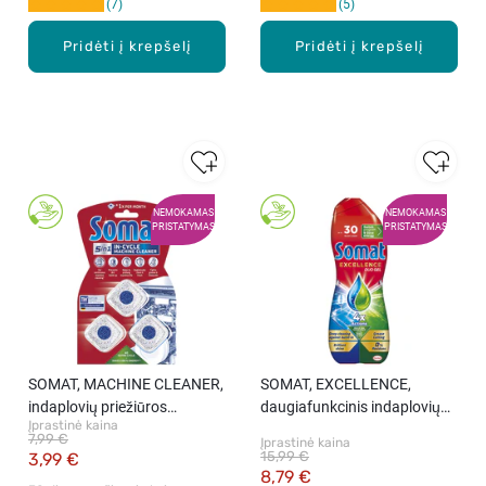
7
5
Pridėti į krepšelį
Pridėti į krepšelį
NEMOKAMAS
NEMOKAMAS
PRISTATYMAS
PRISTATYMAS
SOMAT, MACHINE CLEANER,
SOMAT, EXCELLENCE,
indaplovių priežiūros
daugiafunkcinis indaplovių
Įprastinė kaina
priemonė, 3 vnt.
gelis, 540 ml
7,99 €
Įprastinė kaina
15,99 €
3,99 €
8,79 €