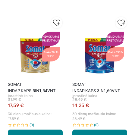
NEMOKAMAS
NEMOKAMAS
PRISTATYMAS
PRISTATYMAS
Prekė TIK E-
Prekė TIK E-
SHOP
SHOP
SOMAT
SOMAT
INDAP.KAPS.5IN1,54VNT
INDAP.KAPS.3IN1,60VNT
Įprastinė kaina
Įprastinė kaina
31,99 €
28,49 €
17,59 €
14,25 €
30 dienų mažiausia kaina: 
30 dienų mažiausia kaina: 
17,59 €
28,49 €
0
0