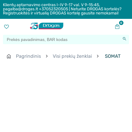
Klientų aptarnavimo centras I-IV 9-17 val. V 9-15:45,
pagalba@drogas.lt +37052320505 | Neturite DROGAS kortelės?
Registruokitės ir virtualią DROGAS kortelę gausite nemokamai!
0
Pagrindinis
Visi prekių ženklai
SOMAT