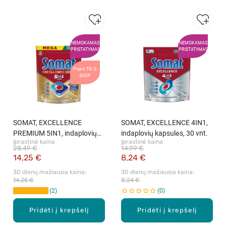
NEMOKAMAS
NEMOKAMAS
PRISTATYMAS
PRISTATYMAS
Prekė TIK E-
SHOP
SOMAT, EXCELLENCE
SOMAT, EXCELLENCE 4IN1,
PREMIUM 5IN1, indaplovių
indaplovių kapsulės, 30 vnt.
Įprastinė kaina
Įprastinė kaina
kapsulės, 42 vnt.
28,49 €
14,99 €
14,25 €
8,24 €
30 dienų mažiausia kaina: 
30 dienų mažiausia kaina: 
14,25 €
8,24 €
2
0
Pridėti į krepšelį
Pridėti į krepšelį