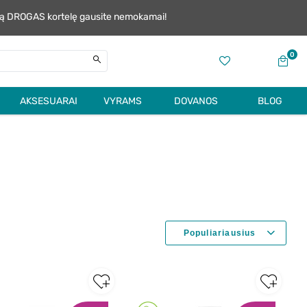
alią DROGAS kortelę gausite nemokamai!
0
AKSESUARAI
VYRAMS
DOVANOS
BLOG