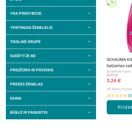
YRA PREKYBOJE
YPATINGAS ŽENKLELIS
TIKSLINĖ GRUPĖ
SUDĖTYJE BE
SCHAUMA KID
balzamas vai
PRIEŽIŪRA IR POVEIKIS
Įprastinė kaina
4,99 €
3,24 €
PREKĖS ŽENKLAS
30 dienų mažiau
0
KAINA
Pridėt
BŪKLĖ IR PASKIRTIS