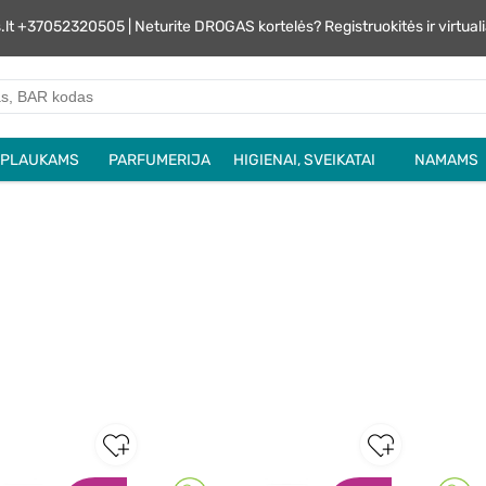
s.lt +37052320505 | Neturite DROGAS kortelės? Registruokitės ir virtu
PLAUKAMS
PARFUMERIJA
HIGIENAI, SVEIKATAI
NAMAMS