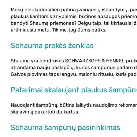
Mūsų plaukai kasdien patiria įvairiausių išbandymų, pavyz
plaukus karštomis žnyplėmis, būtinos apsaugos priemonės
bandyti Shaumą priemones? Jeigu taip, tai tikriausiai ži
artimiausiu metu. Tikime, jog Jums patiks.
Schauma prekės ženklas
Shauma yra bendrovės SCHWARZKOPF & HENKEL prekė. Ši 
atrandama naujų paslapčių, kurios šampūnus padaro dar
Galvos plovimas taps lengvu, maloniu ritualu, kuris padės
Patarimai skalaujant plaukus šampūn
Naudojant šampūną, būtina laikytis naudojimo rekomendac
skalavimą pakartoti du kartus.
Schauma šampūnų pasirinkimas