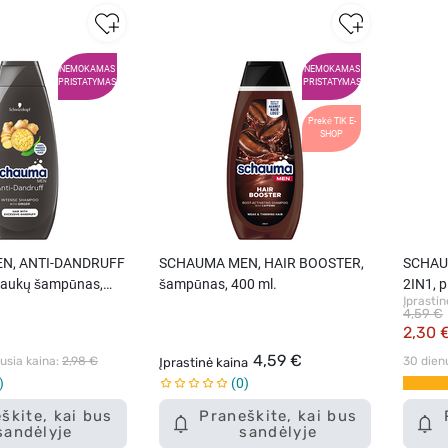
NEMOKAMAS
NEMOKAMAS
PRISTATYMAS
PRISTATYMAS
Prekė TIK E-
SHOP
N, ANTI-DANDRUFF
SCHAUMA MEN, HAIR BOOSTER,
SCHAU
laukų šampūnas,
šampūnas, 400 ml.
2IN1, 
Įprastin
4,59 €
2,30 
4,59 €
sia kaina: 
2,98 €
30 dien
Įprastinė kaina
0
škite, kai bus
Praneškite, kai bus
sandėlyje
sandėlyje