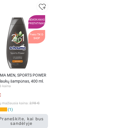
NEMOKAMAS
PRISTATYMAS
Prekė TIK E-
SHOP
MA MEN, SPORTS POWER
plaukų šampūnas, 400 ml.
ė kaina
€
ų mažiausia kaina: 
2,98 €
1
Praneškite, kai bus
sandėlyje