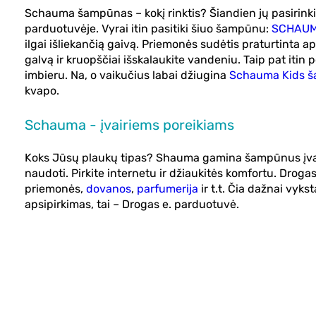
Schauma šampūnas – kokį rinktis? Šiandien jų pasirinkim
parduotuvėje. Vyrai itin pasitiki šiuo šampūnu:
SCHAUM
ilgai išliekančią gaivą. Priemonės sudėtis praturtinta 
galvą ir kruopščiai išskalaukite vandeniu. Taip pat itin
imbieru. Na, o vaikučius labai džiugina
Schauma Kids ša
kvapo.
Schauma - įvairiems poreikiams
Koks Jūsų plaukų tipas? Shauma gamina šampūnus įvairiem
naudoti. Pirkite internetu ir džiaukitės komfortu. Drogas
priemonės,
dovanos
,
parfumerija
ir t.t. Čia dažnai vyks
apsipirkimas, tai – Drogas e. parduotuvė.