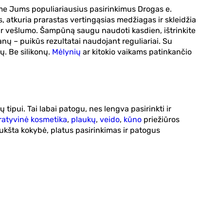
sime Jums populiariausius pasirinkimus Drogas e.
, atkuria prarastas vertingąsias medžiagas ir skleidžia
s ir vešlumo. Šampūną saugu naudoti kasdien, ištrinkite
ų – puikūs rezultatai naudojant reguliariai. Su
ų. Be silikonų.
Mėlynių
ar kitokio vaikams patinkančio
ipui. Tai labai patogu, nes lengva pasirinkti ir
ratyvinė kosmetika
,
plaukų
,
veido
,
kūno
priežiūros
, aukšta kokybė, platus pasirinkimas ir patogus