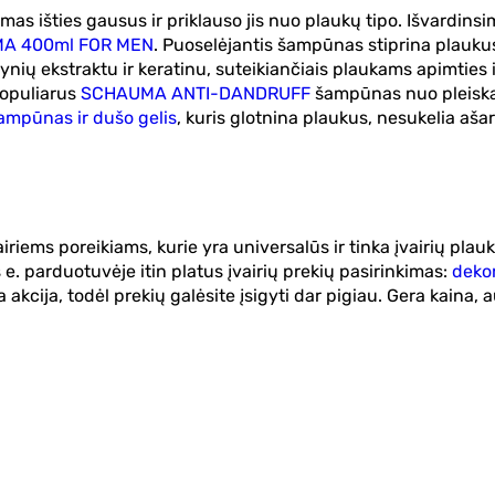
as išties gausus ir priklauso jis nuo plaukų tipo. Išvardin
A 400ml FOR MEN
. Puoselėjantis šampūnas stiprina plaukus
apynių ekstraktu ir keratinu, suteikiančiais plaukams apimtie
 populiarus
SCHAUMA ANTI-DANDRUFF
šampūnas nuo pleiskan
mpūnas ir dušo gelis
, kuris glotnina plaukus, nesukelia ašar
s poreikiams, kurie yra universalūs ir tinka įvairių plaukų t
 e. parduotuvėje itin platus įvairių prekių pasirinkimas:
deko
ta akcija, todėl prekių galėsite įsigyti dar pigiau. Gera kaina