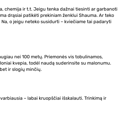
, chemija ir t.t. Jeigu tenka dažnai tiesinti ar garbanoti
ima drąsiai patikėti prekiniam ženklui Shauma. Ar teko
Na, o jeigu neteko susidurti – kviečiame tai padaryti
ugiau nei 100 metų. Priemonės vis tobulinamos,
loniai kvepia, todėl naudą suderinsite su malonumu.
bet ir slogių minčių.
rbiausia – labai kruopščiai išskalauti. Trinkimą ir