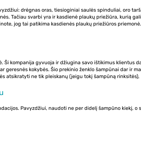
džiui: drėgnas oras, tiesioginiai saulės spinduliai, oro tarša
. Tačiau svarbi yra ir kasdienė plaukų priežiūra, kurią gal
note, jog tai patikima kasdienės plaukų priežiūros priemonė. 
kompanija gyvuoja ir džiugina savo ištikimus klientus da
 geresnės kokybės. Šio prekinio ženklo šampūnai dar ir ma
 atsikratyti ne tik pleiskanų (jeigu tokį šampūną rinksitės), 
u
ijos. Pavyzdžiui, naudoti ne per didelį šampūno kiekį, o sva