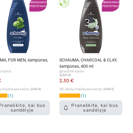
NEMOKAMAS
NEMOKAMAS
PRISTATYMAS
PRISTATYMAS
MA, FOR MEN, šampūnas,
SCHAUMA, CHARCOAL & CLAY,
šampūnas, 400 ml
ė kaina
Įprastinė kaina
4,59 €
€
2,30 €
ų mažiausia kaina: 
2,98 €
30 dienų mažiausia kaina: 
2,98 €
1
1
Praneškite, kai bus
Praneškite, kai bus
sandėlyje
sandėlyje