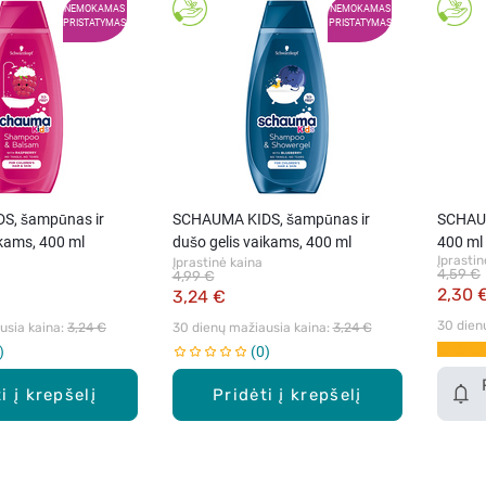
NEMOKAMAS
NEMOKAMAS
PRISTATYMAS
PRISTATYMAS
S, šampūnas ir
SCHAUMA KIDS, šampūnas ir
SCHAU
kams, 400 ml
dušo gelis vaikams, 400 ml
400 ml
Įprastin
Įprastinė kaina
4,59 €
4,99 €
2,30 
3,24 €
30 dien
sia kaina: 
3,24 €
30 dienų mažiausia kaina: 
3,24 €
0
i į krepšelį
Pridėti į krepšelį