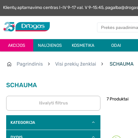
Klientų aptarnavimo centras I-IV 9-17 val. V 9-15:45, pagalba@droga
AKCIJOS
NAUJIENOS
KOSMETIKA
ODAI
Pagrindinis
Visi prekių ženklai
SCHAUMA
SCHAUMA
7 Produktai
Išvalyti filtrus
KATEGORIJA
DYDIS